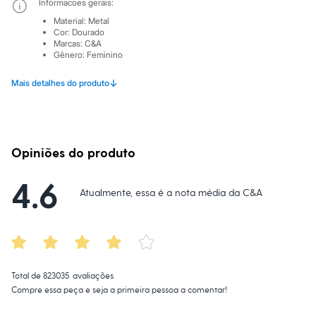
Sawary
Informacoes gerais:
Yessica
Material
:
Metal
Moda esportiva
Cor
:
Dourado
Acessórios
Marcas
:
C&A
Blusas
Gênero
:
Feminino
Calçados
Leggings
↓
Mais detalhes do produto
Shorts e Bermudas
Tops
Moda íntima
Calcinhas
Cintas e Modeladores
Opiniões do produto
Meias
Pijamas
Sutiãs e Tops
4.6
Moda praia
Atualmente, essa é a nota média da C&A
Biquínis
Maiôs
Saídas de praia
Personagens
Plus size
Blusas e Camisetas
Total de
823035
avaliações
Calças
Compre essa peça e seja a primeira pessoa a comentar!
Casacos e Jaquetas
Jeans