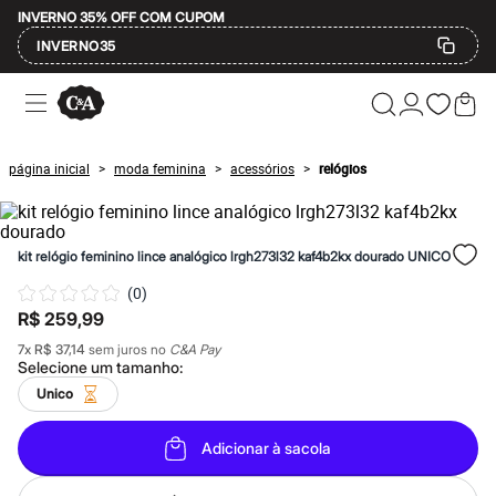
INVERNO 35% OFF COM CUPOM
INVERNO35
Ofertas
Compre por Departamento
Feminino
Masculino
página inicial
moda feminina
acessórios
relógios
>
>
>
Infantil
Calçados
Mindse7
Plus Size
kit relógio feminino lince analógico lrgh273l32 kaf4b2kx dourado UNICO
Até 20% off
Até 40% off
(
0
)
Até 60% off
R$ 259,99
A partir de 60% off
Feminino
7
x
R$ 37,14
sem juros no
C&A Pay
Em alta
Selecione um
tamanho
:
Inverno
Unico
Alfaiataria
Novidades
Roupas
Adicionar à sacola
Blusas e Camisetas
Básicos