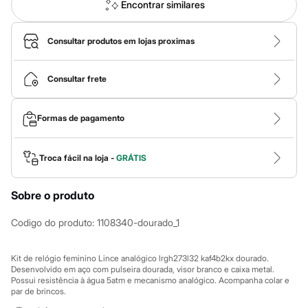
Calças
Encontrar similares
Casacos e Jaquetas
Jeans
Macacões
Consultar produtos em lojas proximas
Saias
Shorts e Bermudas
Vestidos
Consultar frete
Acessórios
Bolsas
Bonés e Chapéus
Formas de pagamento
Bijoux
Cintos
Óculos
Troca fácil na loja -
GRÁTIS
Relógios
Calçados
Botas
Sobre o produto
Chinelos
Rasteirinhas
Codigo do produto
:
1108340-dourado_1
Sandálias
Sapatilhas
Tênis
Kit de relógio feminino Lince analógico lrgh273l32 kaf4b2kx dourado.
Marcas
Desenvolvido em aço com pulseira dourada, visor branco e caixa metal.
City
Possui resistência à água 5atm e mecanismo analógico. Acompanha colar e
Clock House
par de brincos.
Mindset