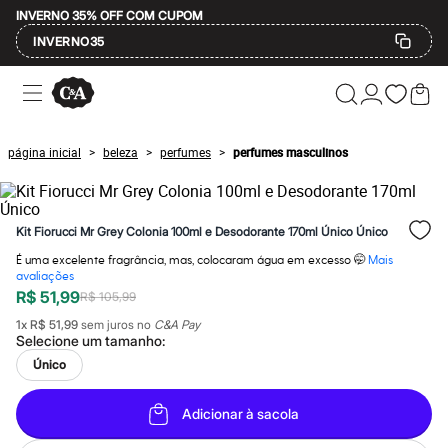
INVERNO 35% OFF COM CUPOM
INVERNO35
Ofertas
Compre por Departamento
Feminino
Masculino
página inicial
beleza
perfumes
perfumes masculinos
>
>
>
Infantil
Calçados
Mindse7
Plus Size
Kit Fiorucci Mr Grey Colonia 100ml e Desodorante 170ml Único Único
Até 20% off
Até 40% off
É uma excelente fragrância, mas, colocaram água em excesso 🤭
Mais
Até 60% off
avaliações
A partir de 60% off
R$ 51,99
R$ 105,99
Feminino
Em alta
1
x
R$ 51,99
sem juros no
C&A Pay
Selecione um
tamanho
:
Inverno
Alfaiataria
Único
Novidades
Roupas
Blusas e Camisetas
Adicionar à sacola
Básicos