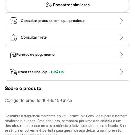
Calças
Encontrar similares
Casacos e Jaquetas
Jeans
Macacões
Consultar produtos em lojas proximas
Saias
Shorts e Bermudas
Vestidos
Consultar frete
Acessórios
Bolsas
Bonés e Chapéus
Bijoux
Formas de pagamento
Cintos
Óculos
Relógios
Troca fácil na loja -
GRÁTIS
Calçados
Botas
Chinelos
Sobre o produto
Rasteirinhas
Sandálias
Codigo do produto
:
1043645-Unico
Sapatilhas
Tênis
Marcas
Descubra a fragrância marcante do kit Fiorucci Mr. Grey, ideal para o homem
City
moderno e ousado. Este conjunto, composto por uma deo colônia e um
Clock House
desodorante, oferece uma experiência olfativa completa e sofisticada. Sua
Mindset
essência envolvente é perfeita para quem deseja deixar uma impressão