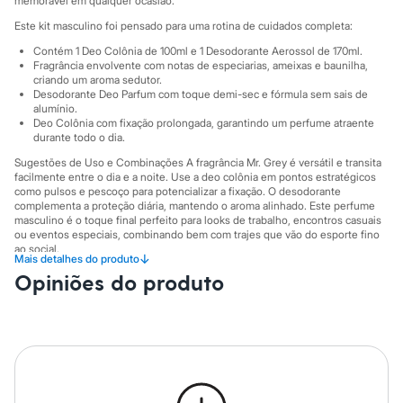
memorável em qualquer ocasião.
Sawary
Yessica
Este kit masculino foi pensado para uma rotina de cuidados completa:
Moda esportiva
Acessórios
Contém 1 Deo Colônia de 100ml e 1 Desodorante Aerossol de 170ml.
Fragrância envolvente com notas de especiarias, ameixas e baunilha,
Blusas
criando um aroma sedutor.
Calçados
Desodorante Deo Parfum com toque demi-sec e fórmula sem sais de
Leggings
alumínio.
Shorts e Bermudas
Deo Colônia com fixação prolongada, garantindo um perfume atraente
Tops
durante todo o dia.
Moda íntima
Sugestões de Uso e Combinações A fragrância Mr. Grey é versátil e transita
Calcinhas
facilmente entre o dia e a noite. Use a deo colônia em pontos estratégicos
Cintas e Modeladores
como pulsos e pescoço para potencializar a fixação. O desodorante
Meias
complementa a proteção diária, mantendo o aroma alinhado. Este perfume
Pijamas
masculino é o toque final perfeito para looks de trabalho, encontros casuais
Sutiãs e Tops
ou eventos especiais, combinando bem com trajes que vão do esporte fino
Moda praia
ao social.
↓
Mais detalhes do produto
Biquínis
A gente se encontra na C&A! ❤
Opiniões do produto
Maiôs
Saídas de praia
Colônia: 100 mL Desodorante: 170 mL
Personagens
Informacoes gerais:
Plus size
Blusas e Camisetas
Cor
:
Único
Calças
Marcas
:
Fiorucci
Casacos e Jaquetas
Jeans