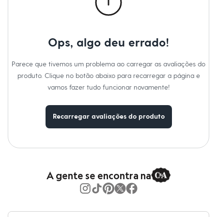
Moda esportiva
Shorts e Saias
Vestidos
Masculino
Em alta
Ops, algo deu errado!
Dia dos Pais
Inverno
Novidades
Parece que tivemos um problema ao carregar as avaliações do
Roupas
produto. Clique no botão abaixo para recarregar a página e
Bermudas
vamos fazer tudo funcionar novamente!
Camisas
Calças
Camisetas e Regatas
Casacos e Jaquetas
Recarregar avaliações do produto
Jeans
Polos
Acessórios
Bolsas e Mochilas
Chapéus e Bonés
Cintos
A gente se encontra na
Carteiras
Óculos
Relógios
Calçados
Botas