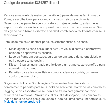
Marcas
Codigo do produto
:
1034257-lilas_cl
City
Clock House
Mindset
Renove sua gaveta de meias com o kit de 3 pares de meias femininas da
Sawary
Puma, a escolha ideal para acompanhar seus treinos e o dia a dia.
Yessica
Desenvolvidas para oferecer conforto e um ajuste perfeito, estas meias
Moda esportiva
esportivas são essenciais para quem busca performance e bem-estar. Seu
design de cano baixo é discreto e versátil, combinando facilmente com seus
Acessórios
tênis favoritos.
Blusas
Calçados
Este kit de meias se destaca por suas características funcionais:
Leggings
Modelagem de cano baixo, ideal para um visual discreto e confortável
Shorts e Bermudas
com tênis esportivos ou casuais.
Tops
Logo da Puma em destaque, agregando um toque de autenticidade e
Moda íntima
estilo esportivo ao design.
Calcinhas
Kit com 3 pares, garantindo praticidade e um ótimo custo-benefício para
Cintas e Modeladores
sua rotina de treinos.
Meias
Perfeitas para atividades físicas como academia e corrida, ou para o
Pijamas
conforto no uso diário.
Sutiãs e Tops
Sugestões de Uso e Combinações Essas meias femininas são o
Moda praia
complemento perfeito para seus looks de academia. Combine-as com calças
Biquínis
legging, shorts esportivos e seu tênis de treino para garantir conforto
Maiôs
durante os exercícios. Para um visual casual e despojado, use com calças
Saídas de praia
jeans e tênis de cano baixo, deixando o logo da Puma como um detalhe sutil.
↓
Mais detalhes do produto
Personagens
São peças versáteis que se adaptam a diferentes momentos, da esteira ao
Plus size
passeio no parque.