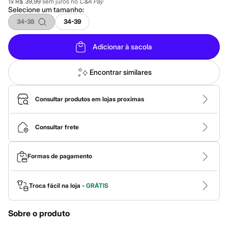
Novidades
1
x
R$ 39,99
sem juros no
C&A Pay
Selecione um
tamanho
:
Roupas
Blusas e Camisetas
34-38
34-39
Básicos
Calças
Casacos e Jaquetas
Adicionar à sacola
Jeans
Macacões
Encontrar similares
Saias
Shorts e Bermudas
Vestidos
Consultar produtos em lojas proximas
Acessórios
Bolsas
Bonés e Chapéus
Consultar frete
Bijoux
Cintos
Óculos
Relógios
Formas de pagamento
Calçados
Botas
Chinelos
Troca fácil na loja -
GRÁTIS
Rasteirinhas
Sandálias
Sapatilhas
Sobre o produto
Tênis