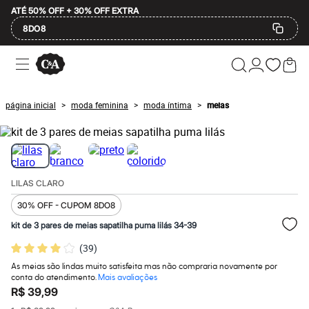
ATÉ 50% OFF + 30% OFF EXTRA
8DO8
Ofertas
Compre por Departamento
Feminino
Masculino
página inicial
moda feminina
moda íntima
meias
>
>
>
Infantil
Calçados
Mindse7
Plus Size
2 calçados por R$189
2 peças por R$199
LILAS CLARO
3 lingeries por R$99
3 itens de beleza por R$129
30% OFF - CUPOM 8DO8
Até 20% off
Até 40% off
kit de 3 pares de meias sapatilha puma lilás 34-39
Até 60% off
(
39
)
A partir de 60% off
Feminino
As meias são lindas muito satisfeita mas não compraria novamente por
Em alta
conta do atendimento.
Mais avaliações
Inverno
R$ 39,99
Alfaiataria