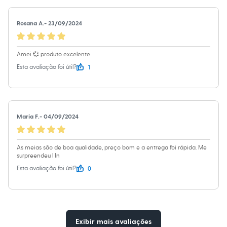
Óculos
Relógios
Calçados
Rosana A.
-
23/09/2024
Botas
Chinelos
Sapatos
Amei 💞 produto excelente
Sandálias e Papetes
1
Tênis
Esta avaliação foi útil?
Moda esportiva
Acessórios
Bermudas
Camisetas
Calças
Maria F.
-
04/09/2024
Calçados
Regatas
Moda íntima
As meias são de boa qualidade, preço bom e a entrega foi rápida. Me
Cuecas
surpreendeu l In
Meias
Pijamas
0
Esta avaliação foi útil?
Moda praia
Personagens
Plus size
Blusas e Camisetas
Calças
Exibir mais avaliações
Camisas