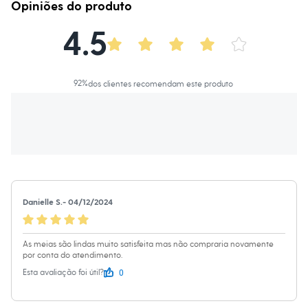
Blusas e Camisetas
Opiniões do produto
A gente se encontra na C&A! ❤
Calças
Casacos e Jaquetas
4.5
Informacoes gerais:
Jeans
Material
:
Algodão
Moda esportiva
Cor
:
Lilás
Shorts e Saias
Marcas
:
Esportivo
Vestidos
92
%
dos clientes recomendam este produto
Masculino
Em alta
Dia dos Pais
Inverno
Novidades
Roupas
Bermudas
Camisas
Calças
Camisetas e Regatas
Danielle S.
-
04/12/2024
Casacos e Jaquetas
Jeans
Polos
As meias são lindas muito satisfeita mas não compraria novamente
Acessórios
por conta do atendimento.
Bolsas e Mochilas
0
Esta avaliação foi útil?
Chapéus e Bonés
Cintos
Carteiras