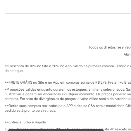
Sandálias
Tênis
Institucional
Produtos
Diversão
Marcas
Sobre a C&A
Cartão C&A
Baby Club
Sobre o cartã
Fornecedores
Fifteen
Miss Fifteen
Termos e condições
C&A&VC
Conheça o pr
Palomino
Política de privacidade
Moda íntima
Todos os direitos reserva
Trabalhe conosco
C&A Pay
Calcinhas
Sobre o C&A P
Alam
Cuecas
Sustentabilidade
Solicite seu ca
Meias
Mapa do site
**Desconto de 10% no Site e 20% no App, válido na primeira compra usando o 
Pijamas
Governança
Investidores
de estoque.
Moda praia
Ouvidoria / Rel
Biquínis e Maiôs
Sala de imprensa
Educação fina
Blusas de proteção
**FRETE GRÁTIS no Site e no App em compras acima de R$ 279. Frete fixo Brasi
Privacidade
Sungas
Sustentabilida
*Promoções válidas enquanto durarem os estoques, em itens selecionados. Sa
Configuração de cookies
Personagens
ilustrativas e podem ser encerradas a qualquer momento. Os preços poderão var
Bluey
Minha privacidade
compras. Em caso de divergências de preços, o valor válido será o do carrinho 
Disney
**Retire suas compras realizadas pelo APP e site da C&A com a modalidade Clique
Hello Kitty
pedido está pronto para retirada.
Homem Aranha
Minecraft
**Entrega Turbo e Rápida
Naruto
Turbo: Pedidos aprovados entre 10h e 17h, serão entregues em até 4h (exceto d
Patrulha Canina