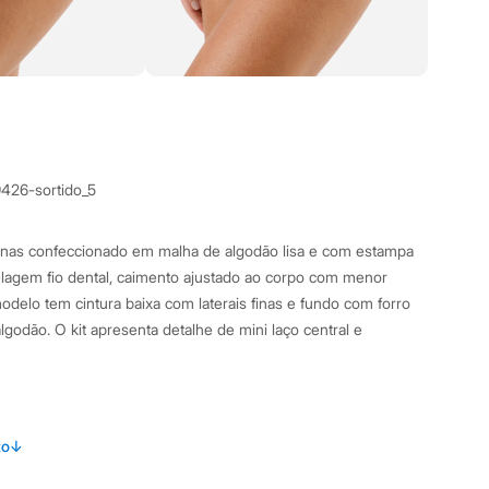
9426-sortido_5
ninas confeccionado em malha de algodão lisa e com estampa
lagem fio dental, caimento ajustado ao corpo com menor
odelo tem cintura baixa com laterais finas e fundo com forro
godão. O kit apresenta detalhe de mini laço central e
amanho P.
Suas medidas são:
to
↓
 Busto: 74cm / Cintura: 61cm / Quadril: 87cm.