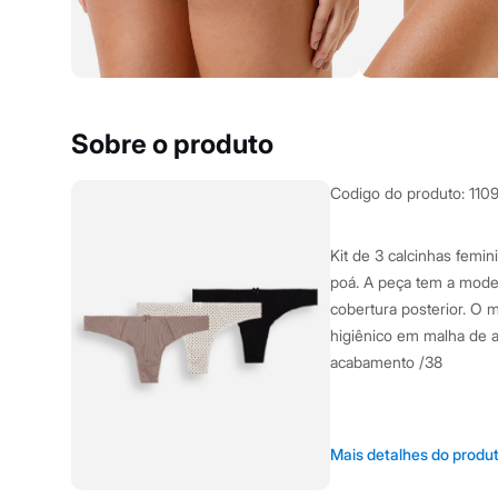
Yessica
Moda esportiva
Acessórios
Blusas
Calçados
Leggings
Shorts e Bermudas
Sobre o produto
Tops
Moda íntima
Calcinhas
Codigo do produto
:
110
Cintas e Modeladores
Meias
Pijamas
Kit de 3 calcinhas femi
Sutiãs e Tops
poá. A peça tem a mode
Moda praia
Biquínis
cobertura posterior. O m
Maiôs
higiênico em malha de al
Saídas de praia
acabamento /38
Personagens
Plus size
Blusas e Camisetas
Calças
A Modelo veste t
Casacos e Jaquetas
Mais detalhes do produ
Jeans
Altura: 177cm /
Moda esportiva