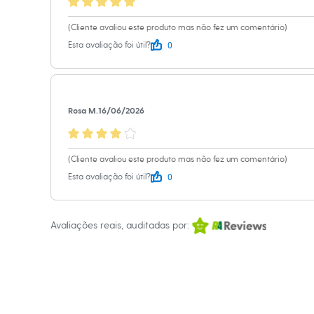
Sapatos
Sandálias e Papetes
(Cliente avaliou este produto mas não fez um comentário)
Tênis
Moda esportiva
0
Esta avaliação foi útil?
Acessórios
Bermudas
Camisetas
Calças
Calçados
Rosa M.
16/06/2026
Regatas
Moda íntima
Cuecas
Meias
(Cliente avaliou este produto mas não fez um comentário)
Pijamas
0
Esta avaliação foi útil?
Moda praia
Personagens
Plus size
Blusas e Camisetas
Avaliações reais, auditadas por:
Calças
Camisas
Casacos e Jaquetas
Jeans
Moda esportiva
Shorts e Bermudas
Todos os produtos