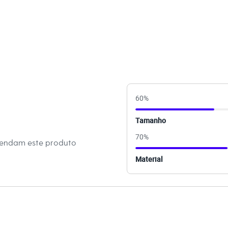
s:
lgodão, 7% elastano
ino
60
%
eca:
Tamanho
al.
70
%
mendam este produto
secadora.
Material
al.
co.