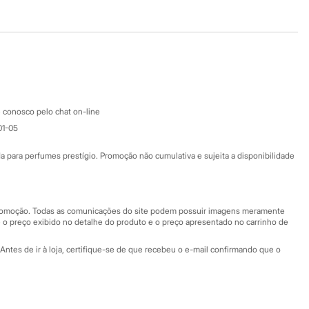
Baixe o app
Google store
Apple store
Atendimento
 conosco pelo chat on-line
01-05
Ajuda
Fale conosco
ara perfumes prestígio. Promoção não cumulativa e sujeita a disponibilidade
Nossas lojas
Nossas lojas plus size
Central de ética
 promoção. Todas as comunicações do site podem possuir imagens meramente
 o preço exibido no detalhe do produto e o preço apresentado no carrinho de
Eventos
Antes de ir à loja, certifique-se de que recebeu o e-mail confirmando que o
Especial Dia dos Pais