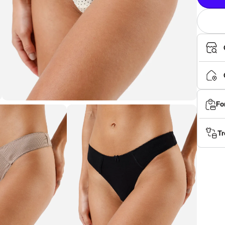
Fo
Tr