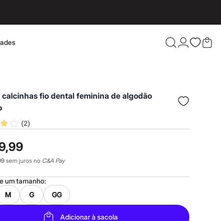
dades
Confira 
3 calcinhas fio dental feminina de algodão
o
(
2
)
9,99
99
sem juros no
C&A Pay
ne um
tamanho
:
M
G
GG
Adicionar à sacola