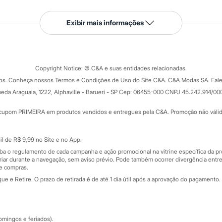
Serviços
Exibir mais informações
Tipos de serviços
o C&A
Clique e retire
Trocas e devoluções
ograma
Copyright Notice: © C&A e suas entidades relacionadas.
Formas de pagamento
dos. Conheça nossos Termos e Condições de Uso do Site C&A. C&A Modas SA. Fale
Todas as vantagens
ay
eda Araguaia, 1222, Alphaville - Barueri - SP Cep: 06455-000 CNPJ 45.242.914/00
Minha C&A
rtão
Cupons de desconto
cupom PRIMEIRA em produtos vendidos e entregues pela C&A. Promoção não válida p
Cartão presente
atórios
Sobre o cartão presente
nceira
l de R$ 9,99 no Site e no App.
de
iba o regulamento de cada campanha e ação promocional na vitrine específica da
iar durante a navegação, sem aviso prévio. Pode também ocorrer divergência entre
de compras.
 e Retire. O prazo de retirada é de até 1 dia útil após a aprovação do pagamento. 
omingos e feriados).