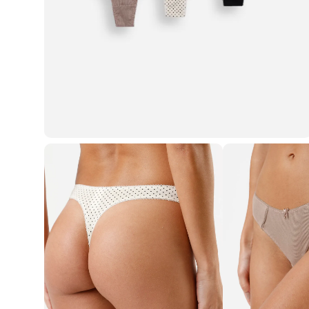
Casacos e Jaquetas
Jeans
Macacões
Saias
Shorts e Bermudas
Vestidos
Acessórios
Bolsas
Bonés e Chapéus
Bijoux
Cintos
Óculos
Relógios
Calçados
Botas
Chinelos
Rasteirinhas
Sandálias
Sapatilhas
Tênis
Marcas
City
Clock House
Mindset
Sawary