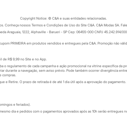
Tipos de serviços
o C&A
Clique e retire
Trocas e devoluções
ograma
Copyright Notice: © C&A e suas entidades relacionadas.
Formas de pagamento
dos. Conheça nossos Termos e Condições de Uso do Site C&A. C&A Modas SA. Fale
Todas as vantagens
ay
eda Araguaia, 1222, Alphaville - Barueri - SP Cep: 06455-000 CNPJ 45.242.914/00
Minha C&A
rtão
Cupons de desconto
cupom PRIMEIRA em produtos vendidos e entregues pela C&A. Promoção não válida p
Cartão presente
atórios
Sobre o cartão presente
nceira
l de R$ 9,99 no Site e no App.
de
iba o regulamento de cada campanha e ação promocional na vitrine específica da
iar durante a navegação, sem aviso prévio. Pode também ocorrer divergência entre
de compras.
 e Retire. O prazo de retirada é de até 1 dia útil após a aprovação do pagamento. 
omingos e feriados).
mesmo dia e pedidos com o pagamentos aprovados após as 10h serão entregues no 
Segurança e qualidade