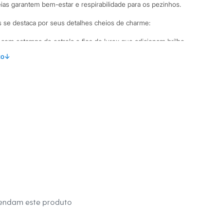
ias garantem bem-estar e respirabilidade para os pezinhos.
tis se destaca por seus detalhes cheios de charme:
om estampa de estrela e fios de lurex que adicionam brilho,
agem de coração.
to
↓
lto com acabamento canelado, que garante um ajuste seguro
na.
lha de algodão com poliamida, oferecendo maciez,
abilidade.
e permitem criar combinações criativas e cheias de estilo.
binações Combine estas meias de cano alto com tênis,
um visual moderno. Elas ficam ótimas com saias, shorts e
 infantil mais estiloso e divertido. São a escolha ideal para dar
de às roupas do dia a dia.
 C&A! ❤
s:
mendam este produto