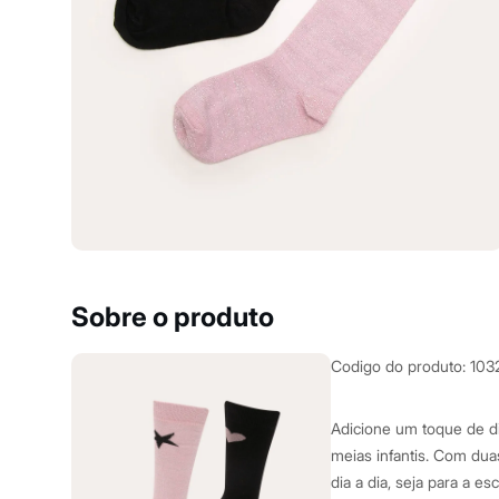
Yessica
Moda esportiva
Acessórios
Blusas
Calçados
Leggings
Shorts e Bermudas
Tops
Moda íntima
Calcinhas
Cintas e Modeladores
Meias
Pijamas
Sutiãs e Tops
Moda praia
Biquínis
Sobre o produto
Maiôs
Saídas de praia
Personagens
Codigo do produto
:
103
Plus size
Blusas e Camisetas
Calças
Adicione um toque de d
Casacos e Jaquetas
meias infantis. Com dua
Jeans
dia a dia, seja para a 
Moda esportiva