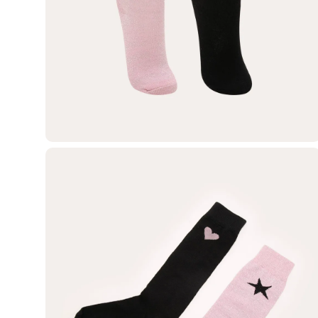
Casacos e Jaquetas
Jeans
Macacões
Saias
Shorts e Bermudas
Vestidos
Acessórios
Bolsas
Bonés e Chapéus
Bijoux
Cintos
Óculos
Relógios
Calçados
Botas
Chinelos
Rasteirinhas
Sandálias
Sapatilhas
Tênis
Marcas
City
Clock House
Mindset
Sawary