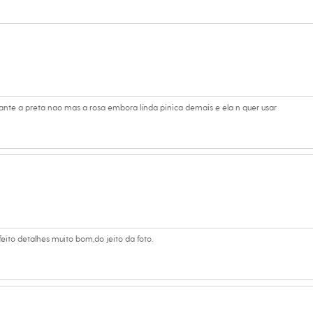
lgodão, 26% poliamida, 11% outras fibras
ino
na
tante a preta nao mas a rosa embora linda pinica demais e ela n quer usar
ito detalhes muito bom,do jeito da foto.