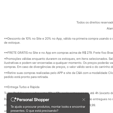
Sobre a C&A
Cartão C&A
Sonic
Sobre o cartã
Fornecedores
Stitch
Termos e condições
C&A&VC
Beleza
Conheça o pr
Kits
Política de privacidade
Perfumes árabes
Todos os direitos reserva
Trabalhe conosco
C&A Pay
Novidades
Sobre o C&A P
Alam
Sustentabilidade
Cabelos
Solicite seu ca
Condicionador
Mapa do site
**Desconto de 10% no Site e 20% no App, válido na primeira compra usando o 
Escovas e Pentes
Governança
Investidores
de estoque.
Finalizadores
Ouvidoria / Rel
Sala de imprensa
Shampoo
Educação fina
**FRETE GRÁTIS no Site e no App em compras acima de R$ 279. Frete fixo Brasi
Tratamento
Privacidade
Cuidados com o corpo
Sustentabilida
*Promoções válidas enquanto durarem os estoques, em itens selecionados. Sa
Configuração de cookies
Hidratante
ilustrativas e podem ser encerradas a qualquer momento. Os preços poderão var
Minha privacidade
compras. Em caso de divergências de preços, o valor válido será o do carrinho 
Protetor solar
Tratamento
**Retire suas compras realizadas pelo APP e site da C&A com a modalidade Clique
Cuidados com o rosto
pedido está pronto para retirada.
Esfoliante
Hidratante
**Entrega Turbo e Rápida
Protetor solar
Turbo: Pedidos aprovados entre 10h e 17h, serão entregues em até 4h (exceto d
Tônicos
Maquiagens
Personal Shopper
Rápida: Pedidos com os pagamentos aprovados até as 10h, serão entregues no 
Base
*O valor do frete para o turbo é R$ 24,99 e para a rápida é R$ 14,99.
Te ajudo a procurar produtos, montar looks e encontrar
Batom
Formas de pagamento
presentes. O que está precisando?
*Essa condição ainda não estará disponível em todas as lojas.