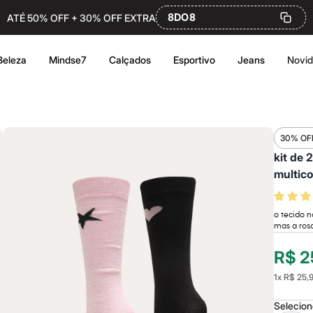
8DO8
ATÉ 50% OFF + 30% OFF EXTRA
Beleza
Mindse7
Calçados
Esportivo
Jeans
Novi
30% OF
kit de 
multico
o tecido n
mas a rosa
R$ 2
1
x
R$ 25,
Selecio