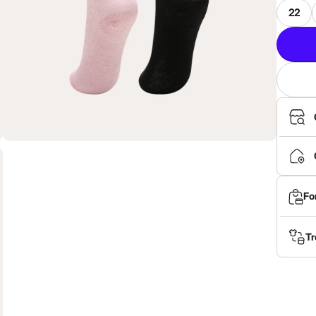
22
Fo
Tr