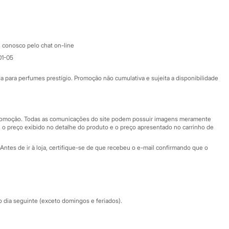
Google store
Apple store
Atendimento
 conosco pelo chat on-line
01-05
Ajuda
Fale conosco
ara perfumes prestígio. Promoção não cumulativa e sujeita a disponibilidade
Nossas lojas
Nossas lojas plus size
Central de ética
 promoção. Todas as comunicações do site podem possuir imagens meramente
 o preço exibido no detalhe do produto e o preço apresentado no carrinho de
Eventos
Antes de ir à loja, certifique-se de que recebeu o e-mail confirmando que o
Especial Dia dos Pais
dia seguinte (exceto domingos e feriados).