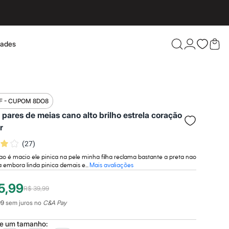
dades
Confira 
F - CUPOM 8DO8
2 pares de meias cano alto brilho estrela coração
r
(
27
)
ao é macio ele pinica na pele minha filha reclama bastante a preta nao
 embora linda pinica demais e...
Mais avaliações
5,99
R$ 39,99
99
sem juros no
C&A Pay
ne um
tamanho
: