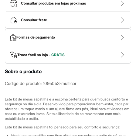
Calças
Consultar produtos em lojas proximas
Casacos e Jaquetas
Jeans
Macacões
Consultar frete
Saias
Shorts e Bermudas
Vestidos
Formas de pagamento
Acessórios
Bolsas
Bonés e Chapéus
Bijoux
Troca fácil na loja -
GRÁTIS
Cintos
Óculos
Sobre o produto
Relógios
Calçados
Botas
Codigo do produto
:
1095053-multicor
Chinelos
Rasteirinhas
Sandálias
Este kit de meias sapatilha é a escolha perfeita para quem busca conforto e
Sapatilhas
segurança no dia a dia. Desenvolvido para proporcionar bem-estar, cada par
oferece um toque macio e um ajuste firme aos pés, ideal para atividades em
Tênis
casa ou exercícios leves. Sinta a liberdade de se movimentar com mais
Marcas
estabilidade e estilo.
City
Clock House
Este kit de meias sapatilha foi pensado para seu conforto e segurança:
Mindset
Modelagem sapatilha com tiras elásticas cruzadas no peito do pé, que