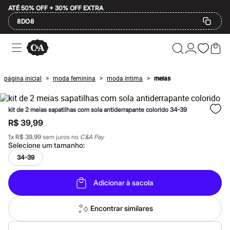
ATÉ 50% OFF + 30% OFF EXTRA
8DO8
Ofertas
Compre por Departamento
Feminino
Masculino
página inicial
moda feminina
moda íntima
meias
>
>
>
Infantil
Calçados
Mindse7
kit de 2 meias sapatilhas com sola antiderrapante colorido 34-39
Plus Size
Até 20% off
R$ 39,99
Até 40% off
1
x
R$ 39,99
sem juros no
C&A Pay
Até 60% off
Selecione um
tamanho
:
A partir de 60% off
Feminino
34-39
Em alta
Inverno
Adicionar à sacola
Alfaiataria
Novidades
Roupas
Encontrar similares
Blusas e Camisetas
Básicos