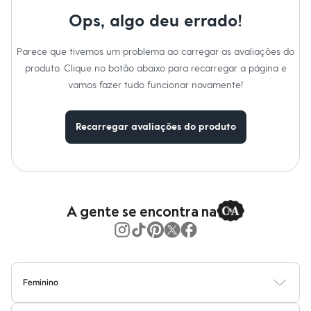
Moda esportiva
Não passar.
Shorts e Saias
Ops, algo deu errado!
Não lavar a seco.
Vestidos
Não limpar a úmido.
Masculino
Parece que tivemos um problema ao carregar as avaliações do
Em alta
Dia dos Pais
produto. Clique no botão abaixo para recarregar a página e
Inverno
vamos fazer tudo funcionar novamente!
Novidades
Roupas
Bermudas
Recarregar avaliações do produto
Camisas
Calças
Camisetas e Regatas
Casacos e Jaquetas
Jeans
Polos
Acessórios
A gente se encontra na
Bolsas e Mochilas
Chapéus e Bonés
Cintos
Carteiras
Óculos
Relógios
Feminino
Calçados
Blusas
Calças
Vestidos
Saias
Casacos
Moda Praia
Moda Íntima
Botas