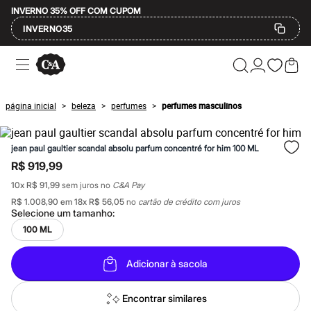
INVERNO 35% OFF COM CUPOM
INVERNO35
Ofertas
Compre por Departamento
Feminino
Masculino
página inicial
beleza
perfumes
perfumes masculinos
>
>
>
Infantil
Calçados
Mindse7
jean paul gaultier scandal absolu parfum concentré for him 100 ML
Plus Size
Até 20% off
R$ 919,99
Até 40% off
10
x
R$ 91,99
sem juros no
C&A Pay
Até 60% off
A partir de 60% off
R$ 1.008,90
em
18
x
R$ 56,05
no
cartão de crédito com juros
Feminino
Selecione um
tamanho
:
Em alta
100 ML
Inverno
Alfaiataria
Novidades
Adicionar à sacola
Roupas
Blusas e Camisetas
Encontrar similares
Básicos