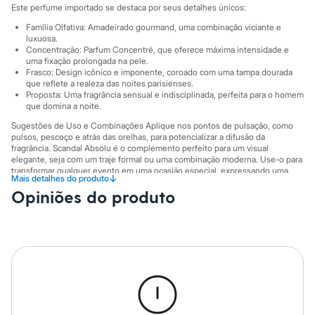
Sawary
Este perfume importado se destaca por seus detalhes únicos:
Yessica
Moda esportiva
Família Olfativa: Amadeirado gourmand, uma combinação viciante e
luxuosa.
Acessórios
Concentração: Parfum Concentré, que oferece máxima intensidade e
Blusas
uma fixação prolongada na pele.
Calçados
Frasco: Design icônico e imponente, coroado com uma tampa dourada
Leggings
que reflete a realeza das noites parisienses.
Shorts e Bermudas
Proposta: Uma fragrância sensual e indisciplinada, perfeita para o homem
Tops
que domina a noite.
Moda íntima
Sugestões de Uso e Combinações Aplique nos pontos de pulsação, como
Calcinhas
pulsos, pescoço e atrás das orelhas, para potencializar a difusão da
Cintas e Modeladores
fragrância. Scandal Absolu é o complemento perfeito para um visual
Meias
elegante, seja com um traje formal ou uma combinação moderna. Use-o para
Pijamas
transformar qualquer evento em uma ocasião especial, expressando uma
↓
Mais detalhes do produto
Sutiãs e Tops
confiança que não passa despercebida.
Moda praia
Opiniões do produto
A gente se encontra na C&A! ❤
Biquínis
Maiôs
Informacoes gerais:
Saídas de praia
Marcas
:
Jean Paul Gaultier
Personagens
Gênero
:
Masculino
Plus size
Blusas e Camisetas
Calças
Casacos e Jaquetas
Jeans