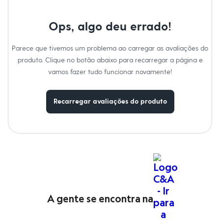
Moda esportiva
Shorts e Saias
Vestidos
Ops, algo deu errado!
Masculino
Em alta
Dia dos Pais
Parece que tivemos um problema ao carregar as avaliações do
Inverno
produto. Clique no botão abaixo para recarregar a página e
Novidades
vamos fazer tudo funcionar novamente!
Roupas
Bermudas
Camisas
Calças
Recarregar avaliações do produto
Camisetas e Regatas
Casacos e Jaquetas
Jeans
Polos
Acessórios
Bolsas e Mochilas
Chapéus e Bonés
Cintos
Carteiras
Óculos
A gente se encontra na
Relógios
Calçados
Botas