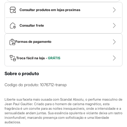
Calças
Casacos e Jaquetas
Consultar produtos em lojas proximas
Jeans
Macacões
Saias
Consultar frete
Shorts e Bermudas
Vestidos
Acessórios
Bolsas
Formas de pagamento
Bonés e Chapéus
Bijoux
Cintos
Troca fácil na loja -
GRÁTIS
Óculos
Relógios
Calçados
Sobre o produto
Botas
Chinelos
Codigo do produto
:
1076712-transp
Rasteirinhas
Sandálias
Sapatilhas
Liberte sua faceta mais ousada com Scandal Absolu, o perfume masculino de
Tênis
Jean Paul Gaultier. Criado para o homem de carisma magnético, esta
Marcas
fragrância é um convite para as noites inesquecíveis, onde a intensidade e a
City
sensualidade andam juntas. Sua essência opulenta e viciante deixa um rastro
Clock House
inconfundível, marcando presença com sofisticação e uma liberdade
audaciosa.
Mindset