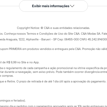
Serviços
Exibir mais informações
Tipos de serviços
o C&A
Clique e retire
Trocas e devoluções
ograma
Copyright Notice: © C&A e suas entidades relacionadas.
Formas de pagamento
dos. Conheça nossos Termos e Condições de Uso do Site C&A. C&A Modas SA. Fale
Todas as vantagens
ay
eda Araguaia, 1222, Alphaville - Barueri - SP Cep: 06455-000 CNPJ 45.242.914/00
Minha C&A
rtão
Cupons de desconto
cupom PRIMEIRA em produtos vendidos e entregues pela C&A. Promoção não válida p
Cartão presente
atórios
Sobre o cartão presente
nceira
l de R$ 9,99 no Site e no App.
de
iba o regulamento de cada campanha e ação promocional na vitrine específica da
iar durante a navegação, sem aviso prévio. Pode também ocorrer divergência entre
de compras.
 e Retire. O prazo de retirada é de até 1 dia útil após a aprovação do pagamento. 
omingos e feriados).
mesmo dia e pedidos com o pagamentos aprovados após as 10h serão entregues no 