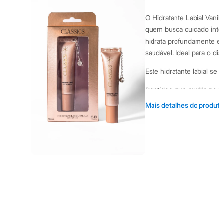
Yessica
Moda esportiva
O Hidratante Labial Vani
Acessórios
Blusas
quem busca cuidado int
Calçados
hidrata profundamente e
Leggings
saudável. Ideal para o d
Shorts e Bermudas
Tops
Este hidratante labial s
Moda íntima
Calcinhas
Peptídeo que auxilia na
Cintas e Modeladores
Meias
Textura cremosa que su
Mais detalhes do produ
Pijamas
Vanilla suave que realça
Sutiãs e Tops
contínuo.
Moda praia
Biquínis
Maiôs
Sugestões de uso: Use d
Saídas de praia
saudável. Funciona bem
Personagens
Plus size
Modo de usar: Aplique n
Blusas e Camisetas
Reaplique ao longo do d
Calças
Casacos e Jaquetas
Informações gerais: Cor
Jeans
Moda esportiva