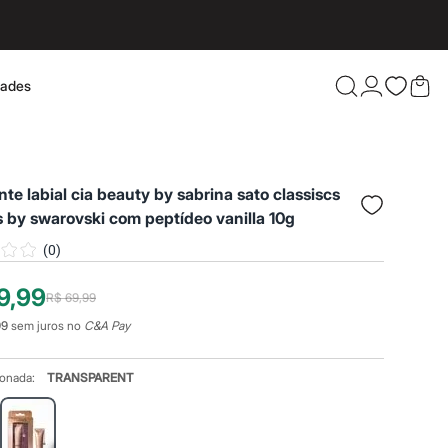
dades
Confira 
nte labial cia beauty by sabrina sato classiscs
s by swarovski com peptídeo vanilla 10g
(
0
)
9,99
R$ 69,99
99
sem juros no
C&A Pay
ionada:
TRANSPARENT