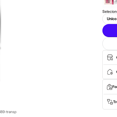
Selecio
Unico
Fo
Tr
189-transp