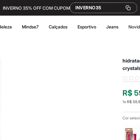
INVERNO35
INVERNO 35% OFF COM CUPOM
Beleza
Mindse7
Calçados
Esportivo
Jeans
Novi
hidrata
crystal
R$ 5
1
x
R$ 59,
Cor selec