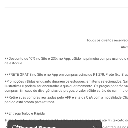
Institucional
Produtos
Infantil
Em alta
Arrumadinho para os meninos
Sobre a C&A
Cartão C&A
Romântico para as meninas
Sobre o cartã
Fornecedores
Inverno
Termos e condições
Novidades
C&A&VC
Conheça o pr
Roupas menina
Política de privacidade
0 a 24 meses
Todos os direitos reserva
Trabalhe conosco
C&A Pay
1 a 5 anos
Sobre o C&A P
Alam
Sustentabilidade
4 a 12 anos
Solicite seu ca
10 a 16 anos
Mapa do site
**Desconto de 10% no Site e 20% no App, válido na primeira compra usando o 
Roupas menino
Governança
Investidores
de estoque.
0 a 24 meses
Ouvidoria / Rel
Sala de imprensa
1 a 5 anos
Educação fina
**FRETE GRÁTIS no Site e no App em compras acima de R$ 279. Frete fixo Brasi
4 a 12 anos
Privacidade
10 a 16 anos
Sustentabilida
*Promoções válidas enquanto durarem os estoques, em itens selecionados. Sa
Configuração de cookies
Acessórios
ilustrativas e podem ser encerradas a qualquer momento. Os preços poderão var
Minha privacidade
Recém-nascido
compras. Em caso de divergências de preços, o valor válido será o do carrinho 
Bolsas e Mochilas
**Retire suas compras realizadas pelo APP e site da C&A com a modalidade Clique
Chapéus
pedido está pronto para retirada.
Calçados
Botas
**Entrega Turbo e Rápida
Chinelos
Turbo: Pedidos aprovados entre 10h e 17h, serão entregues em até 4h (exceto d
Pantufas
Rasteirinhas
Rápida: Pedidos com os pagamentos aprovados até as 10h, serão entregues no 
Personal Shopper