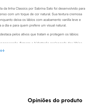
lla da linha Classics por Sabrina Sato foi desenvolvido para
enso com um toque de cor natural. Sua textura cremosa
nquanto deixa os lábios com acabamento vanilla leve e
ia a dia e para quem prefere um visual natural.
e destaca pelos ativos que tratam e protegem os lábios:
 regeneração, firmeza e hidratação prolongada dos lábios.
aviza e melhora o aspecto dos lábios secos. Acabamento
to
↓
 a cor natural dos lábios. Sensação confortável ideal para uso
iariamente para manter os lábios hidratados e com aparência
 sozinho ou como base antes do batom.
os lábios sempre que sentir necessidade de hidratação.
ia.
: Vanilla Marca: Cia Beauty Gênero: Unissex Quantidade: 10g
Opiniões do produto