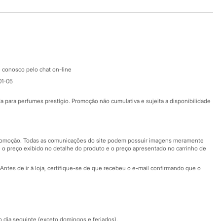
Baixe o app
Google store
Apple store
Atendimento
 conosco pelo chat on-line
01-05
Ajuda
Fale conosco
ara perfumes prestígio. Promoção não cumulativa e sujeita a disponibilidade
Nossas lojas
Nossas lojas plus size
Central de ética
 promoção. Todas as comunicações do site podem possuir imagens meramente
 o preço exibido no detalhe do produto e o preço apresentado no carrinho de
Eventos
Antes de ir à loja, certifique-se de que recebeu o e-mail confirmando que o
Especial Dia dos Pais
dia seguinte (exceto domingos e feriados).