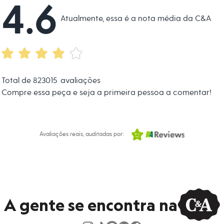
4.6
s:
Atualmente, essa é a nota média da C&A
na Sato
ino
o
Total de
823015
avaliações
Compre essa peça e seja a primeira pessoa a comentar!
Avaliações reais, auditadas por:
A gente se encontra na