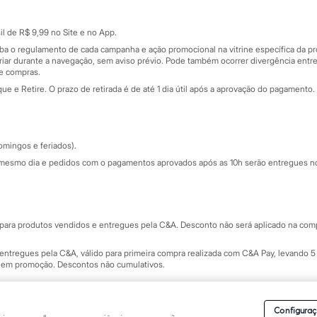
Cartão presente
atórios
Sobre o cartão presente
nceira
l de R$ 9,99 no Site e no App.
de
iba o regulamento de cada campanha e ação promocional na vitrine específica da
iar durante a navegação, sem aviso prévio. Pode também ocorrer divergência entre
de compras.
 e Retire. O prazo de retirada é de até 1 dia útil após a aprovação do pagamento. 
omingos e feriados).
mesmo dia e pedidos com o pagamentos aprovados após as 10h serão entregues no 
Segurança e qualidade
ara produtos vendidos e entregues pela C&A. Desconto não será aplicado na compr
ntregues pela C&A, válido para primeira compra realizada com C&A Pay, levando 5 
s em promoção. Descontos não cumulativos.
rvados.
Conheça nossos Termos e Condições de Uso do Site C&A
. C&A Modas SA.
Configuraç