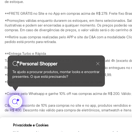
Yessica
Investidores
de estoque.
Ouvidoria / Rel
Moda esportiva
Sala de imprensa
Acessórios
Educação fina
**FRETE GRÁTIS no Site e no App em compras acima de R$ 279. Frete fixo Brasi
Blusas
Privacidade
Sustentabilida
*Promoções válidas enquanto durarem os estoques, em itens selecionados. Sa
Calçados
Configuração de cookies
ilustrativas e podem ser encerradas a qualquer momento. Os preços poderão var
Leggings
Minha privacidade
compras. Em caso de divergências de preços, o valor válido será o do carrinho 
Shorts e Bermudas
**Retire suas compras realizadas pelo APP e site da C&A com a modalidade Clique
Tops
pedido está pronto para retirada.
Moda íntima
Calcinhas
**Entrega Turbo e Rápida
Cintas e Modeladores
Meias
Turbo: Pedidos aprovados entre 10h e 17h, serão entregues em até 4h (exceto d
Personal Shopper
Pijamas
Rápida: Pedidos com os pagamentos aprovados até as 10h, serão entregues no 
Sutiãs e Tops
Te ajudo a procurar produtos, montar looks e encontrar
*O valor do frete para o turbo é R$ 24,99 e para a rápida é R$ 14,99.
Moda praia
presentes. O que está precisando?
Formas de pagamento
Biquínis
*Essa condição ainda não estará disponível em todas as lojas.
Maiôs
Saídas de praia
*Compre pelo Whatsapp e ganhe 10% off nas compras acima de R$ 200. Válido p
Personagens
Plus size
C&A Pay: desconto de 10% para compras no site e no app, produtos vendidos e e
Blusas e Camisetas
de R$ 400. Desconto não válido para compra de eletrônicos, smartwatch e iten
Calças
Casacos e Jaquetas
Copyright Notice: © C&A e suas entidades relacionadas. Todos os direitos rese
Jeans
Privacidade e Cookies
SP Cep: 06455-000 CNPJ 45.242.914/0001-05
Moda esportiva