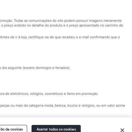
Nossas lojas
Nossas lojas plus size
Central de ética
 promoção. Todas as comunicações do site podem possuir imagens meramente
 o preço exibido no detalhe do produto e o preço apresentado no carrinho de
Eventos
Antes de ir à loja, certifique-se de que recebeu o e-mail confirmando que o
Especial Dia dos Pais
dia seguinte (exceto domingos e feriados).
a de eletrônicos, relógios, cosméticos e itens em promoção.
peças ou mais da categoria moda, beleza, óculos e relógios, ou em valor acima
 Fale conosco pelo
chat on-line
- Alameda Araguaia, 1222, Alphaville - Barueri -
ão de cookies
Aceitar todos os cookies