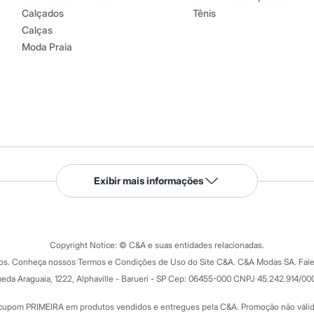
Calçados
Tênis
Calças
Moda Praia
Serviços
Exibir mais informações
Tipos de serviços
o C&A
Clique e retire
Trocas e devoluções
ograma
Copyright Notice: © C&A e suas entidades relacionadas.
Formas de pagamento
dos. Conheça nossos Termos e Condições de Uso do Site C&A. C&A Modas SA. Fale
Todas as vantagens
ay
eda Araguaia, 1222, Alphaville - Barueri - SP Cep: 06455-000 CNPJ 45.242.914/00
Minha C&A
rtão
Cupons de desconto
cupom PRIMEIRA em produtos vendidos e entregues pela C&A. Promoção não válida p