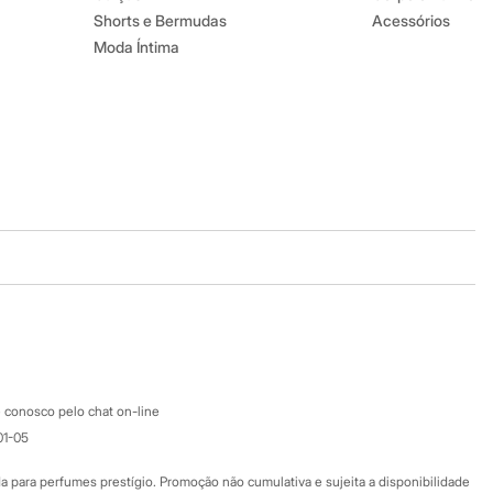
Shorts e Bermudas
Acessórios
Moda Íntima
Baixe o app
Google store
Apple store
Atendimento
 conosco pelo chat on-line
01-05
Ajuda
Fale conosco
ara perfumes prestígio. Promoção não cumulativa e sujeita a disponibilidade