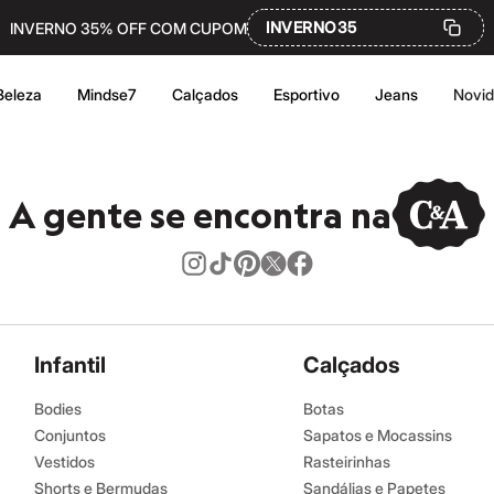
INVERNO35
INVERNO 35% OFF COM CUPOM
Beleza
Mindse7
Calçados
Esportivo
Jeans
Novi
A gente se encontra na
Infantil
Calçados
Bodies
Botas
Conjuntos
Sapatos e Mocassins
Vestidos
Rasteirinhas
Shorts e Bermudas
Sandálias e Papetes