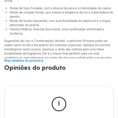
Sawary
única:
Yessica
Notas de topo frutadas, com a doçura da pera e a intensidade do cassis.
Moda esportiva
Notas de coração florais, que trazem a elegância da íris e a delicadeza do
Acessórios
jasmim.
Blusas
Notas de fundo marcantes, com a profundidade do patchouli e o toque
Calçados
adocicado do pralinê.
Leggings
Família Olfativa: Oriental Gourmand, uma combinação sofisticada e
moderna.
Shorts e Bermudas
Tops
Sugestões de Uso e Combinações Versátil, o perfume Princess pode ser
Moda íntima
usado tanto no dia a dia quanto em ocasiões especiais. Aplique em pontos
Calcinhas
estratégicos como pulsos, pescoço e atrás das orelhas para uma maior
Cintas e Modeladores
durabilidade da fragrância. Ele é o toque final perfeito para um look
Meias
romântico ou para adicionar um ponto de doçura e sofisticação a produções
↓
Mais detalhes do produto
mais casuais, criando sua assinatura olfativa pessoal.
Pijamas
Opiniões do produto
Sutiãs e Tops
A gente se encontra na C&A! ❤
Moda praia
Biquínis
Informacoes gerais:
Maiôs
Marcas
:
Essenciart
Saídas de praia
Personagens
Plus size
Blusas e Camisetas
Calças
Casacos e Jaquetas
Jeans