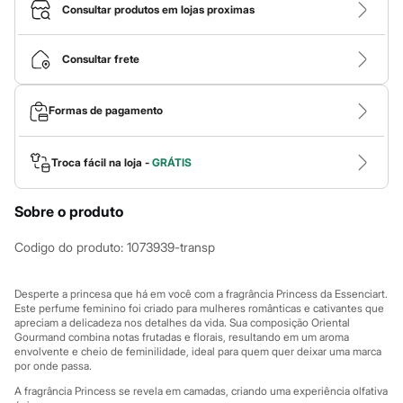
Calças
Consultar produtos em lojas proximas
Casacos e Jaquetas
Jeans
Macacões
Consultar frete
Saias
Shorts e Bermudas
Vestidos
Formas de pagamento
Acessórios
Bolsas
Bonés e Chapéus
Bijoux
Troca fácil na loja -
GRÁTIS
Cintos
Óculos
Sobre o produto
Relógios
Calçados
Botas
Codigo do produto
:
1073939-transp
Chinelos
Rasteirinhas
Sandálias
Desperte a princesa que há em você com a fragrância Princess da Essenciart.
Sapatilhas
Este perfume feminino foi criado para mulheres românticas e cativantes que
apreciam a delicadeza nos detalhes da vida. Sua composição Oriental
Tênis
Gourmand combina notas frutadas e florais, resultando em um aroma
Marcas
envolvente e cheio de feminilidade, ideal para quem quer deixar uma marca
City
por onde passa.
Clock House
Mindset
A fragrância Princess se revela em camadas, criando uma experiência olfativa