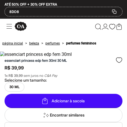
ATÉ 50% OFF + 30% OFF EXTRA
8DO8
Ofertas
Compre por Departamento
Feminino
Masculino
página inicial
beleza
perfumes
perfumes femininos
>
>
>
Infantil
Calçados
Mindse7
essenciart princess edp fem 30ml 30 ML
Plus Size
Até 20% off
R$ 39,99
Até 40% off
1
x
R$ 39,99
sem juros no
C&A Pay
Até 60% off
Selecione um
tamanho
:
A partir de 60% off
Feminino
30 ML
Em alta
Inverno
Adicionar à sacola
Alfaiataria
Novidades
Roupas
Encontrar similares
Blusas e Camisetas
Básicos