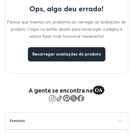
Moda esportiva
Shorts e Saias
Ops, algo deu errado!
Vestidos
Masculino
Parece que tivemos um problema ao carregar as avaliações do
Em alta
Dia dos Pais
produto. Clique no botão abaixo para recarregar a página e
Inverno
vamos fazer tudo funcionar novamente!
Novidades
Roupas
Bermudas
Recarregar avaliações do produto
Camisas
Calças
Camisetas e Regatas
Casacos e Jaquetas
Jeans
Polos
Acessórios
A gente se encontra na
Bolsas e Mochilas
Chapéus e Bonés
Cintos
Carteiras
Óculos
Relógios
Feminino
Calçados
Blusas
Calças
Vestidos
Saias
Casacos
Moda Praia
Moda Íntima
Botas