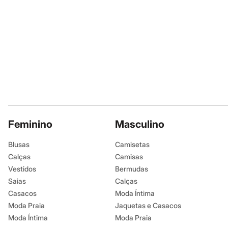
Shorts e Saias
Vestidos
Masculino
Em alta
Dia dos Pais
Inverno
Novidades
Roupas
Bermudas
Camisas
Calças
Camisetas e Regatas
Casacos e Jaquetas
Feminino
Jeans
Masculino
Polos
Acessórios
Blusas
Camisetas
Bolsas e Mochilas
Calças
Camisas
Chapéus e Bonés
Cintos
Vestidos
Bermudas
Carteiras
Saias
Calças
Óculos
Casacos
Moda Íntima
Relógios
Calçados
Moda Praia
Jaquetas e Casacos
Botas
Moda Íntima
Moda Praia
Chinelos