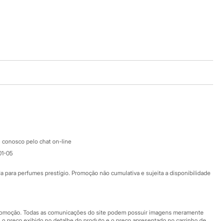
Baixe o app
Google store
Apple store
Atendimento
 conosco pelo chat on-line
01-05
Ajuda
Fale conosco
ara perfumes prestígio. Promoção não cumulativa e sujeita a disponibilidade
Nossas lojas
Nossas lojas plus size
Central de ética
 promoção. Todas as comunicações do site podem possuir imagens meramente
 o preço exibido no detalhe do produto e o preço apresentado no carrinho de