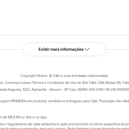
Serviços
Exibir mais informações
Tipos de serviços
o C&A
Clique e retire
Trocas e devoluções
ograma
Copyright Notice: © C&A e suas entidades relacionadas.
Formas de pagamento
dos. Conheça nossos Termos e Condições de Uso do Site C&A. C&A Modas SA. Fale
Todas as vantagens
ay
eda Araguaia, 1222, Alphaville - Barueri - SP Cep: 06455-000 CNPJ 45.242.914/00
Minha C&A
rtão
Cupons de desconto
cupom PRIMEIRA em produtos vendidos e entregues pela C&A. Promoção não válida p
Cartão presente
atórios
Sobre o cartão presente
nceira
l de R$ 9,99 no Site e no App.
de
iba o regulamento de cada campanha e ação promocional na vitrine específica da
iar durante a navegação, sem aviso prévio. Pode também ocorrer divergência entre