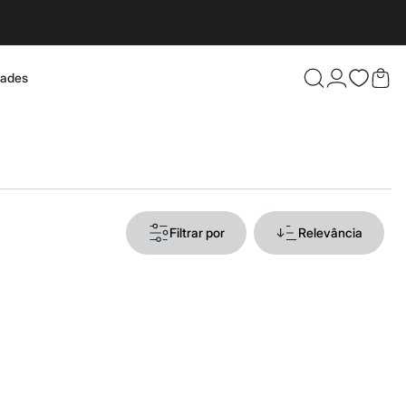
dades
Confira 
Filtrar por
Relevância