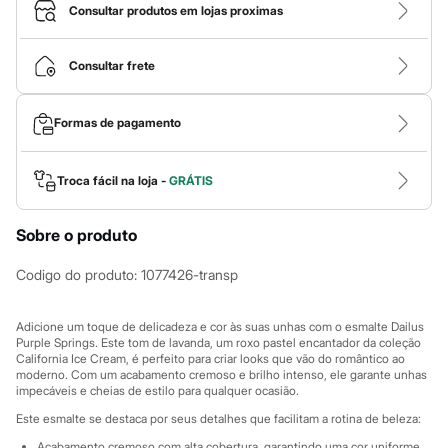
Calças
Consultar produtos em lojas proximas
Casacos e Jaquetas
Jeans
Macacões
Consultar frete
Saias
Shorts e Bermudas
Vestidos
Formas de pagamento
Acessórios
Bolsas
Bonés e Chapéus
Bijoux
Troca fácil na loja -
GRÁTIS
Cintos
Óculos
Sobre o produto
Relógios
Calçados
Botas
Codigo do produto
:
1077426-transp
Chinelos
Rasteirinhas
Sandálias
Adicione um toque de delicadeza e cor às suas unhas com o esmalte Dailus
Sapatilhas
Purple Springs. Este tom de lavanda, um roxo pastel encantador da coleção
California Ice Cream, é perfeito para criar looks que vão do romântico ao
Tênis
moderno. Com um acabamento cremoso e brilho intenso, ele garante unhas
Marcas
impecáveis e cheias de estilo para qualquer ocasião.
City
Clock House
Este esmalte se destaca por seus detalhes que facilitam a rotina de beleza:
Mindset
Acabamento cremoso com alta cobertura, garantindo uma cor uniforme