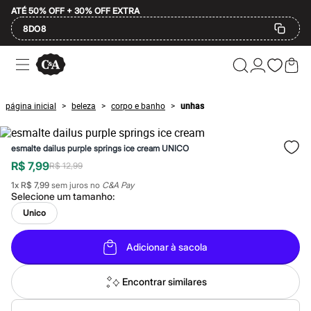
ATÉ 50% OFF + 30% OFF EXTRA
8DO8
Ofertas
Compre por Departamento
Feminino
Masculino
página inicial
beleza
corpo e banho
unhas
>
>
>
Infantil
Calçados
Mindse7
esmalte dailus purple springs ice cream UNICO
Plus Size
Até 20% off
R$ 7,99
R$ 12,99
Até 40% off
1
x
R$ 7,99
sem juros no
C&A Pay
Até 60% off
Selecione um
tamanho
:
A partir de 60% off
Feminino
Unico
Em alta
Inverno
Adicionar à sacola
Alfaiataria
Novidades
Roupas
Encontrar similares
Blusas e Camisetas
Básicos