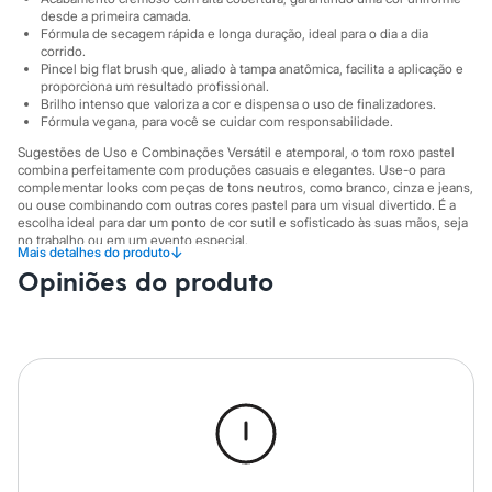
Sawary
desde a primeira camada.
Yessica
Fórmula de secagem rápida e longa duração, ideal para o dia a dia
Moda esportiva
corrido.
Acessórios
Pincel big flat brush que, aliado à tampa anatômica, facilita a aplicação e
Blusas
proporciona um resultado profissional.
Calçados
Brilho intenso que valoriza a cor e dispensa o uso de finalizadores.
Leggings
Fórmula vegana, para você se cuidar com responsabilidade.
Shorts e Bermudas
Sugestões de Uso e Combinações Versátil e atemporal, o tom roxo pastel
Tops
combina perfeitamente com produções casuais e elegantes. Use-o para
Moda íntima
complementar looks com peças de tons neutros, como branco, cinza e jeans,
Calcinhas
ou ouse combinando com outras cores pastel para um visual divertido. É a
Cintas e Modeladores
escolha ideal para dar um ponto de cor sutil e sofisticado às suas mãos, seja
Meias
no trabalho ou em um evento especial.
↓
Mais detalhes do produto
Pijamas
A gente se encontra na C&A! ❤
Opiniões do produto
Sutiãs e Tops
Moda praia
Informacoes gerais:
Biquínis
Cor
:
Roxo
Maiôs
Marcas
:
Dailus
Saídas de praia
Personagens
Plus size
Blusas e Camisetas
Calças
Casacos e Jaquetas
Jeans