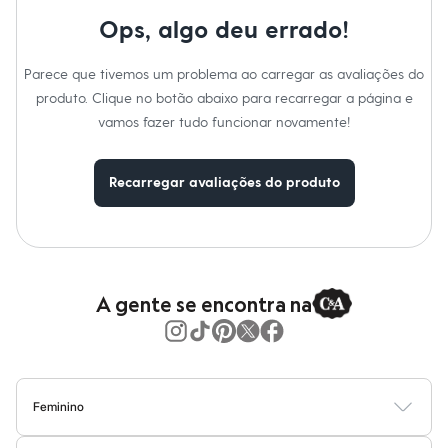
Moda esportiva
Shorts e Saias
Ops, algo deu errado!
Vestidos
Masculino
Parece que tivemos um problema ao carregar as avaliações do
Em alta
Dia dos Pais
produto. Clique no botão abaixo para recarregar a página e
Inverno
vamos fazer tudo funcionar novamente!
Novidades
Roupas
Bermudas
Recarregar avaliações do produto
Camisas
Calças
Camisetas e Regatas
Casacos e Jaquetas
Jeans
Polos
Acessórios
A gente se encontra na
Bolsas e Mochilas
Chapéus e Bonés
Cintos
Carteiras
Óculos
Relógios
Feminino
Calçados
Blusas
Calças
Vestidos
Saias
Casacos
Moda Praia
Moda Íntima
Botas