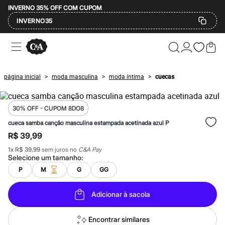
INVERNO 35% OFF COM CUPOM
INVERNO35
Ofertas
Compre por Departamento
Feminino
Masculino
página inicial
moda masculina
moda íntima
cuecas
>
>
>
Infantil
Calçados
Mindse7
Plus Size
30% OFF - CUPOM 8DO8
Até 20% off
cueca samba canção masculina estampada acetinada azul P
Até 40% off
R$ 39,99
Até 60% off
A partir de 60% off
1
x
R$ 39,99
sem juros no
C&A Pay
Feminino
Selecione um
tamanho
:
Em alta
P
M
G
GG
Inverno
Alfaiataria
Novidades
Adicionar à sacola
Roupas
Blusas e Camisetas
Básicos
Encontrar similares