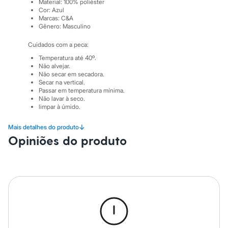
Sawary
Material
:
100% poliéster
Cor
:
Azul
Yessica
Marcas
:
C&A
Moda esportiva
Gênero
:
Masculino
Acessórios
Blusas
Cuidados com a peca:
Calçados
Leggings
Temperatura até 40º.
Shorts e Bermudas
Não alvejar.
Não secar em secadora.
Tops
Secar na vertical.
Moda íntima
Passar em temperatura mínima.
Calcinhas
Não lavar à seco.
Cintas e Modeladores
limpar à úmido.
Meias
Pijamas
↓
Mais detalhes do produto
Sutiãs e Tops
Opiniões do produto
Moda praia
Biquínis
Maiôs
Saídas de praia
Personagens
Plus size
Blusas e Camisetas
Calças
Casacos e Jaquetas
Jeans