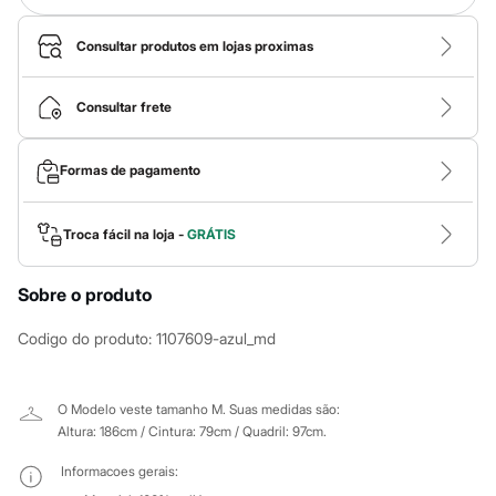
Calças
Casacos e Jaquetas
Jeans
Consultar produtos em lojas proximas
Macacões
Saias
Shorts e Bermudas
Consultar frete
Vestidos
Acessórios
Bolsas
Formas de pagamento
Bonés e Chapéus
Bijoux
Cintos
Troca fácil na loja -
GRÁTIS
Óculos
Relógios
Calçados
Sobre o produto
Botas
Chinelos
Codigo do produto
:
1107609-azul_md
Rasteirinhas
Sandálias
Sapatilhas
Tênis
O Modelo veste tamanho M.
Suas medidas são:
Marcas
Altura: 186cm / Cintura: 79cm / Quadril: 97cm.
City
Clock House
Informacoes gerais:
Mindset