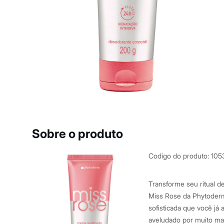
Casacos e Jaquetas
Jeans
Macacões
Saias
Shorts e Bermudas
Vestidos
Acessórios
Bolsas
Bonés e Chapéus
Bijoux
Cintos
Óculos
Relógios
Calçados
Botas
Sobre o produto
Chinelos
Rasteirinhas
Sandálias
Codigo do produto
:
105
Sapatilhas
Tênis
Marcas
Transforme seu ritual 
City
Miss Rose da Phytoderm
Clock House
sofisticada que você já
Mindset
Sawary
aveludado por muito mai