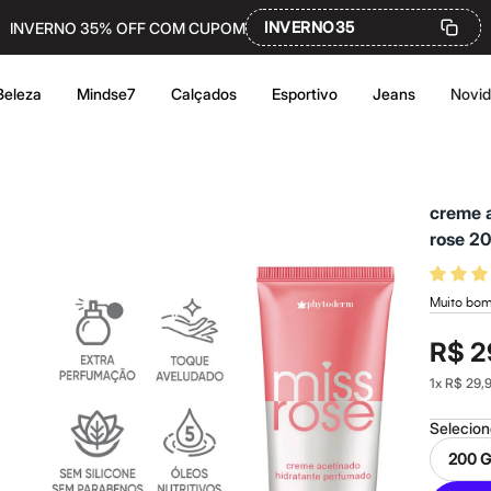
INVERNO35
INVERNO 35% OFF COM CUPOM
Beleza
Mindse7
Calçados
Esportivo
Jeans
Novi
creme 
rose 2
Muito bom 
R$ 2
1
x
R$ 29,
Selecio
200 G