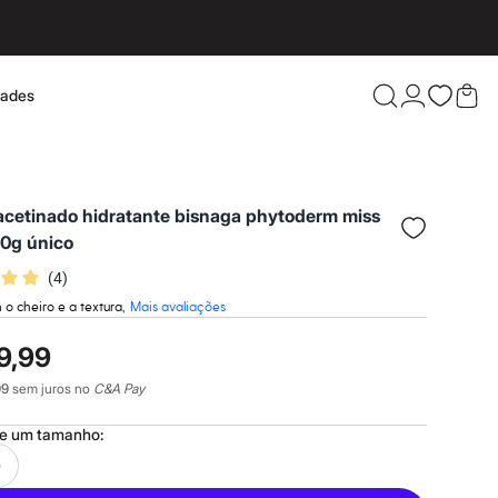
dades
Confira 
acetinado hidratante bisnaga phytoderm miss
00g único
(
4
)
o cheiro e a textura,
Mais avaliações
9,99
99
sem juros no
C&A Pay
ne um
tamanho
: