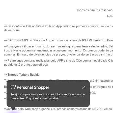
Sandálias
Conheça o pr
Política de privacidade
Tênis
Todos os direitos reserva
Trabalhe conosco
C&A Pay
Diversão
Sobre o C&A P
Alam
Marcas
Sustentabilidade
Baby Club
Solicite seu ca
Mapa do site
Fifteen
**Desconto de 10% no Site e 20% no App, válido na primeira compra usando o 
Governança
Investidores
de estoque.
Miss Fifteen
Ouvidoria / Rel
Palomino
Sala de imprensa
Moda íntima
Educação fina
**FRETE GRÁTIS no Site e no App em compras acima de R$ 279. Frete fixo Brasi
Calcinhas
Privacidade
Sustentabilida
*Promoções válidas enquanto durarem os estoques, em itens selecionados. Sa
Configuração de cookies
Cuecas
ilustrativas e podem ser encerradas a qualquer momento. Os preços poderão var
Meias
Minha privacidade
compras. Em caso de divergências de preços, o valor válido será o do carrinho 
Pijamas
**Retire suas compras realizadas pelo APP e site da C&A com a modalidade Clique
Moda praia
pedido está pronto para retirada.
Biquínis e Maiôs
Blusas de proteção
**Entrega Turbo e Rápida
Sungas
Personagens
Turbo: Pedidos aprovados entre 10h e 17h, serão entregues em até 4h (exceto d
Bluey
Rápida: Pedidos com os pagamentos aprovados até as 10h, serão entregues no 
Personal Shopper
Disney
*O valor do frete para o turbo é R$ 24,99 e para a rápida é R$ 14,99.
Hello Kitty
Te ajudo a procurar produtos, montar looks e encontrar
Formas de pagamento
presentes. O que está precisando?
Homem Aranha
*Essa condição ainda não estará disponível em todas as lojas.
Minecraft
Naruto
*Compre pelo Whatsapp e ganhe 10% off nas compras acima de R$ 200. Válido p
Patrulha Canina