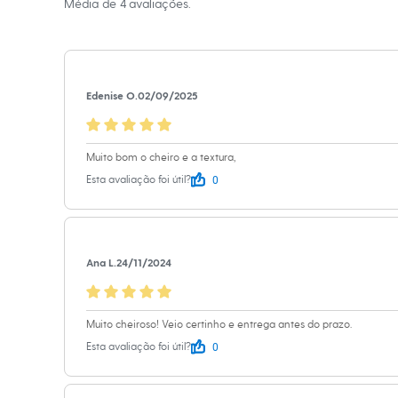
Média de
4
avaliações.
Shorts e Saias
Família olfativa: floral, a
Vestidos
Masculino
Informacoes gerai
Em alta
Dia dos Pais
Cor
:
Único
Inverno
Edenise O.
02/09/2025
Novidades
Marcas
:
Phyto
Roupas
Bermudas
Camisas
Muito bom o cheiro e a textura,
Calças
0
Esta avaliação foi útil?
Camisetas e Regatas
Casacos e Jaquetas
Jeans
Polos
Acessórios
Bolsas e Mochilas
Ana L.
24/11/2024
Chapéus e Bonés
Cintos
Carteiras
Muito cheiroso! Veio certinho e entrega antes do prazo.
Óculos
Relógios
0
Esta avaliação foi útil?
Calçados
Botas
Chinelos