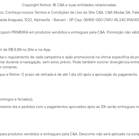
ograma
Copyright Notice: © C&A e suas entidades relacionadas.
Formas de pagamento
dos. Conheça nossos Termos e Condições de Uso do Site C&A. C&A Modas SA. Fale
Todas as vantagens
ay
eda Araguaia, 1222, Alphaville - Barueri - SP Cep: 06455-000 CNPJ 45.242.914/00
Minha C&A
rtão
Cupons de desconto
cupom PRIMEIRA em produtos vendidos e entregues pela C&A. Promoção não válida p
Cartão presente
atórios
Sobre o cartão presente
nceira
l de R$ 9,99 no Site e no App.
de
iba o regulamento de cada campanha e ação promocional na vitrine específica da
iar durante a navegação, sem aviso prévio. Pode também ocorrer divergência entre
de compras.
 e Retire. O prazo de retirada é de até 1 dia útil após a aprovação do pagamento. 
omingos e feriados).
mesmo dia e pedidos com o pagamentos aprovados após as 10h serão entregues no 
Segurança e qualidade
ara produtos vendidos e entregues pela C&A. Desconto não será aplicado na compr