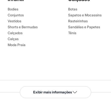
Bodies
Botas
Conjuntos
Sapatos e Mocassins
Vestidos
Rasteirinhas
Shorts e Bermudas
Sandálias e Papetes
Calçados
Tênis
Calças
Moda Praia
Serviços
Exibir mais informações
Tipos de serviços
o C&A
Clique e retire
Trocas e devoluções