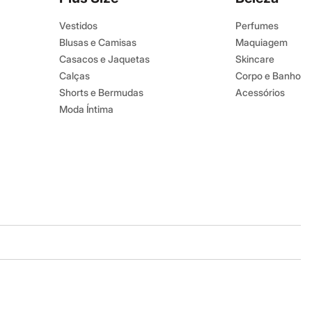
Vestidos
Perfumes
Blusas e Camisas
Maquiagem
Casacos e Jaquetas
Skincare
Calças
Corpo e Banho
Shorts e Bermudas
Acessórios
Moda Íntima
Baixe o app
Google store
Apple store