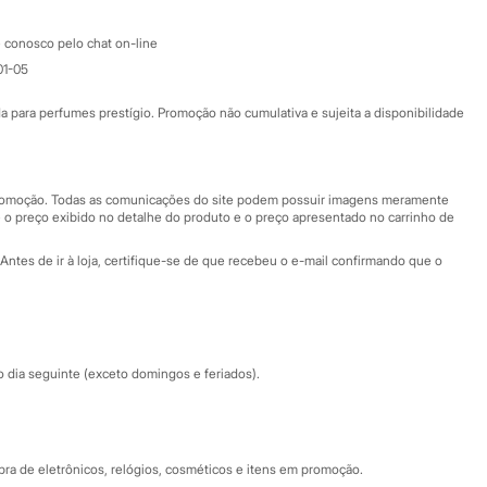
Atendimento
 conosco pelo chat on-line
01-05
Ajuda
Fale conosco
ara perfumes prestígio. Promoção não cumulativa e sujeita a disponibilidade
Nossas lojas
Nossas lojas plus size
Central de ética
 promoção. Todas as comunicações do site podem possuir imagens meramente
 o preço exibido no detalhe do produto e o preço apresentado no carrinho de
Eventos
Antes de ir à loja, certifique-se de que recebeu o e-mail confirmando que o
Especial Dia dos Pais
dia seguinte (exceto domingos e feriados).
a de eletrônicos, relógios, cosméticos e itens em promoção.