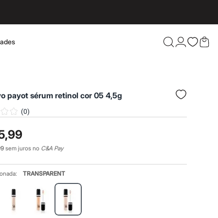
dades
Confira 
vo payot sérum retinol cor 05 4,5g
(
0
)
5,99
99
sem juros no
C&A Pay
ionada:
TRANSPARENT