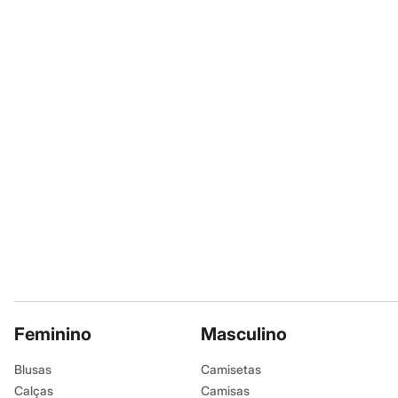
A gente se encontra na
Sapatos
Sandálias e Papetes
Informacoes gerai
Tênis
Moda esportiva
Marcas
:
Payot
Acessórios
Bermudas
Camisetas
Calças
Calçados
Regatas
Moda íntima
Cuecas
Meias
Pijamas
Moda praia
Personagens
Plus size
Blusas e Camisetas
Calças
Camisas
Casacos e Jaquetas
Feminino
Masculino
Jeans
Moda esportiva
Blusas
Camisetas
Shorts e Bermudas
Calças
Camisas
Todos os produtos