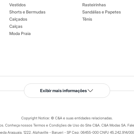
Vestidos
Rasteirinhas
Shorts e Bermudas
Sandálias e Papetes
Calçados
Tênis
Calças
Moda Praia
Serviços
Exibir mais informações
Tipos de serviços
o C&A
Clique e retire
Trocas e devoluções
ograma
Copyright Notice: © C&A e suas entidades relacionadas.
Formas de pagamento
dos. Conheça nossos Termos e Condições de Uso do Site C&A. C&A Modas SA. Fale
Todas as vantagens
ay
eda Araguaia, 1222, Alphaville - Barueri - SP Cep: 06455-000 CNPJ 45.242.914/00