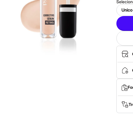
Selecio
Unico
Fo
Tr