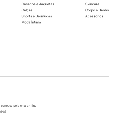
Casacos e Jaquetas
Skincare
Calças
Corpo e Banho
Shorts e Bermudas
Acessórios
Moda Íntima
Baixe o app
Google store
Apple store
Atendimento
 conosco pelo chat on-line
01-05