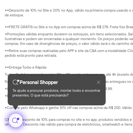
Sustentabilidade
Sandálias
Solicite seu ca
Mapa do site
Tênis
**Desconto de 10% no Site e 20% no App, válido na primeira compra usando o 
Governança
Diversão
Investidores
de estoque.
Marcas
Ouvidoria / Rel
Sala de imprensa
Baby Club
Educação fina
**FRETE GRÁTIS no Site e no App em compras acima de R$ 279. Frete fixo Brasi
Fifteen
Privacidade
Sustentabilida
*Promoções válidas enquanto durarem os estoques, em itens selecionados. Sa
Miss Fifteen
Configuração de cookies
ilustrativas e podem ser encerradas a qualquer momento. Os preços poderão var
Palomino
Minha privacidade
compras. Em caso de divergências de preços, o valor válido será o do carrinho 
Moda íntima
**Retire suas compras realizadas pelo APP e site da C&A com a modalidade Clique
Calcinhas
pedido está pronto para retirada.
Cuecas
Meias
**Entrega Turbo e Rápida
Pijamas
Moda praia
Turbo: Pedidos aprovados entre 10h e 17h, serão entregues em até 4h (exceto d
Biquínis e Maiôs
Personal Shopper
Rápida: Pedidos com os pagamentos aprovados até as 10h, serão entregues no 
Blusas de proteção
*O valor do frete para o turbo é R$ 24,99 e para a rápida é R$ 14,99.
Sungas
Te ajudo a procurar produtos, montar looks e encontrar
Formas de pagamento
Personagens
presentes. O que está precisando?
*Essa condição ainda não estará disponível em todas as lojas.
Bluey
Disney
*Compre pelo Whatsapp e ganhe 10% off nas compras acima de R$ 200. Válido p
Hello Kitty
Homem Aranha
C&A Pay: desconto de 10% para compras no site e no app, produtos vendidos e e
Minecraft
de R$ 400. Desconto não válido para compra de eletrônicos, smartwatch e iten
Naruto
Patrulha Canina