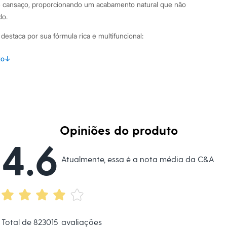
de cansaço, proporcionando um acabamento natural que não
do.
destaca por sua fórmula rica e multifuncional:
com retinol vegetal, niacinamida e biocolágeno, que auxiliam a
to
↓
a de rugas e linhas de expressão.
 acabamento de efeito natural, que uniformiza o tom da pele
 rápida absorção, que não acumula nas linhas finas e é ideal
e pele.
Opiniões do produto
testado em animais e livre de parabenos, fragrância e álcool.
4.6
binações Para um resultado impecável, aplique uma
Atualmente, essa é a nota média da C&A
roduto ao redor dos olhos e sobre as imperfeições da pele.
dinhas usando a ponta dos dedos, uma esponja ou um pincel
jado. Este corretivo é perfeito para ser usado sozinho em uma
 combinado com sua base favorita para uma cobertura
Total de
823015
avaliações