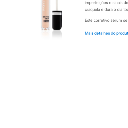
Shorts e Saias
imperfeições e sinais 
Vestidos
craquela e dura o dia to
Masculino
Em alta
Este corretivo sérum se 
Dia dos Pais
Inverno
Fórmula enriquecida 
Novidades
Mais detalhes do produ
Roupas
minimizar a aparênci
Bermudas
Cobertura média com
Camisas
sem pesar.
Calças
Camisetas e Regatas
Textura de sérum com
Casacos e Jaquetas
para todos os tipos d
Jeans
Produto vegano, não 
Polos
Acessórios
Sugestões de Uso e Com
Bolsas e Mochilas
Chapéus e Bonés
pequena quantidade do p
Cintos
Espalhe com leves bati
Carteiras
até obter o efeito dese
Óculos
Relógios
maquiagem mais leve ou
Calçados
completa e profissional.
Botas
Chinelos