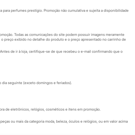
Ajuda
Fale conosco
ara perfumes prestígio. Promoção não cumulativa e sujeita a disponibilidade
Nossas lojas
Nossas lojas plus size
Central de ética
 promoção. Todas as comunicações do site podem possuir imagens meramente
 o preço exibido no detalhe do produto e o preço apresentado no carrinho de
Eventos
Antes de ir à loja, certifique-se de que recebeu o e-mail confirmando que o
Especial Dia dos Pais
dia seguinte (exceto domingos e feriados).
a de eletrônicos, relógios, cosméticos e itens em promoção.
peças ou mais da categoria moda, beleza, óculos e relógios, ou em valor acima