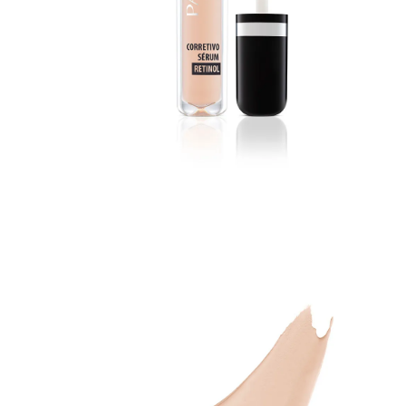
Casacos e Jaquetas
Jeans
Macacões
Saias
Shorts e Bermudas
Vestidos
Acessórios
Bolsas
Bonés e Chapéus
Bijoux
Cintos
Óculos
Relógios
Calçados
Botas
Chinelos
Rasteirinhas
Sandálias
Sapatilhas
Tênis
Marcas
City
Clock House
Mindset
Sawary