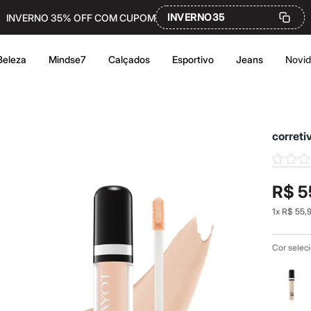
INVERNO35
INVERNO 35% OFF COM CUPOM
Beleza
Mindse7
Calçados
Esportivo
Jeans
Novi
correti
R$ 5
1
x
R$ 55,
Cor selec