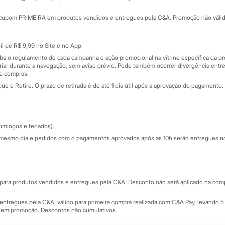
Minha C&A
rtão
Cupons de desconto
cupom PRIMEIRA em produtos vendidos e entregues pela C&A. Promoção não válida p
Cartão presente
atórios
Sobre o cartão presente
nceira
l de R$ 9,99 no Site e no App.
de
iba o regulamento de cada campanha e ação promocional na vitrine específica da
iar durante a navegação, sem aviso prévio. Pode também ocorrer divergência entre
de compras.
 e Retire. O prazo de retirada é de até 1 dia útil após a aprovação do pagamento. 
omingos e feriados).
mesmo dia e pedidos com o pagamentos aprovados após as 10h serão entregues no 
Segurança e qualidade
ara produtos vendidos e entregues pela C&A. Desconto não será aplicado na compr
ntregues pela C&A, válido para primeira compra realizada com C&A Pay, levando 5 
s em promoção. Descontos não cumulativos.