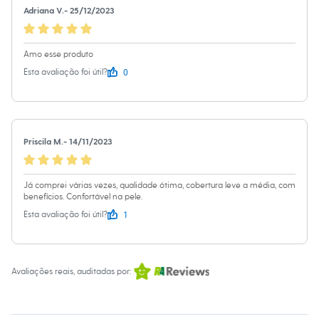
Chinelos
Adriana V.
-
25/12/2023
Sapatos
Sandálias e Papetes
Tênis
Amo esse produto
Moda esportiva
Acessórios
0
Esta avaliação foi útil?
Bermudas
Camisetas
Calças
Calçados
Regatas
Priscila M.
-
14/11/2023
Moda íntima
Cuecas
Meias
Pijamas
Já comprei várias vezes, qualidade ótima, cobertura leve a média, com
Moda praia
benefícios. Confortável na pele.
Personagens
1
Esta avaliação foi útil?
Plus size
Blusas e Camisetas
Calças
Camisas
Avaliações reais, auditadas por:
Casacos e Jaquetas
Jeans
Moda esportiva
Shorts e Bermudas