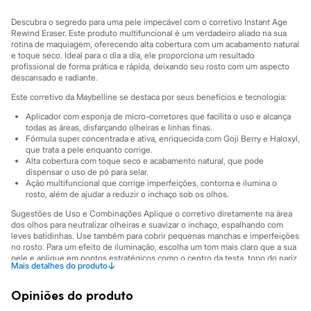
Sawary
Yessica
Descubra o segredo para uma pele impecável com o corretivo Instant Age
Moda esportiva
Rewind Eraser. Este produto multifuncional é um verdadeiro aliado na sua
Acessórios
rotina de maquiagem, oferecendo alta cobertura com um acabamento natural
Blusas
e toque seco. Ideal para o dia a dia, ele proporciona um resultado
Calçados
profissional de forma prática e rápida, deixando seu rosto com um aspecto
Leggings
descansado e radiante.
Shorts e Bermudas
Este corretivo da Maybelline se destaca por seus benefícios e tecnologia:
Tops
Moda íntima
Aplicador com esponja de micro-corretores que facilita o uso e alcança
Calcinhas
todas as áreas, disfarçando olheiras e linhas finas.
Fórmula super concentrada e ativa, enriquecida com Goji Berry e Haloxyl,
Cintas e Modeladores
que trata a pele enquanto corrige.
Meias
Alta cobertura com toque seco e acabamento natural, que pode
Pijamas
dispensar o uso de pó para selar.
Sutiãs e Tops
Ação multifuncional que corrige imperfeições, contorna e ilumina o
Moda praia
rosto, além de ajudar a reduzir o inchaço sob os olhos.
Biquínis
Sugestões de Uso e Combinações Aplique o corretivo diretamente na área
Maiôs
dos olhos para neutralizar olheiras e suavizar o inchaço, espalhando com
Saídas de praia
leves batidinhas. Use também para cobrir pequenas manchas e imperfeições
Personagens
no rosto. Para um efeito de iluminação, escolha um tom mais claro que a sua
Plus size
pele e aplique em pontos estratégicos como o centro da testa, topo do nariz
Blusas e Camisetas
↓
Mais detalhes do produto
e queixo. Ele também funciona como uma excelente base para sombras,
Calças
potencializando a cor e a durabilidade da sua maquiagem nos olhos.
Casacos e Jaquetas
Opiniões do produto
A gente se encontra na C&A! ❤
Jeans