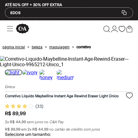
ATÉ 50% OFF + 30% OFF EXTRA
8DO8
Ofertas
Compre por Departamento
Feminino
Masculino
página inicial
beleza
maquiagem
corretivo
>
>
>
Infantil
Calçados
Mindse7
Plus Size
Até 20% off
Até 40% off
Até 60% off
Único
A partir de 60% off
Feminino
Corretivo Líquido Maybelline Instant Age Rewind Eraser Light Único
Em alta
Inverno
(
33
)
Alfaiataria
R$ 89,99
Novidades
Roupas
2
x
R$ 44,99
sem juros no
C&A Pay
Blusas e Camisetas
R$ 89,99
em
2
x
R$ 44,99
no
cartão de crédito com juros
Básicos
Selecione um
tamanho
: