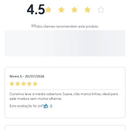
Moda esportiva
4.5
Informacoes gerais:
Shorts e Saias
Cor
:
Único
Vestidos
Marcas
:
Maybelline
Masculino
Em alta
91
%
dos clientes recomendam este produto
Dia dos Pais
Inverno
Novidades
Roupas
Bermudas
Camisas
Calças
Camisetas e Regatas
Casacos e Jaquetas
Jeans
Nivea S.
-
20/07/2026
Polos
Acessórios
Bolsas e Mochilas
Corretivo leve a média cobertura. Suave, não marca linhas, ideal para
Chapéus e Bonés
pele madura sem muitas olheiras.
Cintos
Carteiras
0
Esta avaliação foi útil?
Óculos
Relógios
Calçados
Botas