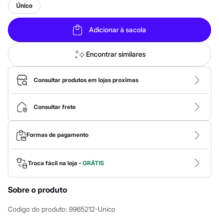
Calças
Único
Casacos e Jaquetas
Jeans
Macacões
Adicionar à sacola
Saias
Shorts e Bermudas
Vestidos
Encontrar similares
Acessórios
Bolsas
Bonés e Chapéus
Consultar produtos em lojas proximas
Bijoux
Cintos
Óculos
Consultar frete
Relógios
Calçados
Botas
Formas de pagamento
Chinelos
Rasteirinhas
Sandálias
Troca fácil na loja -
GRÁTIS
Sapatilhas
Tênis
Marcas
Sobre o produto
City
Clock House
Codigo do produto
:
9965212-Unico
Mindset