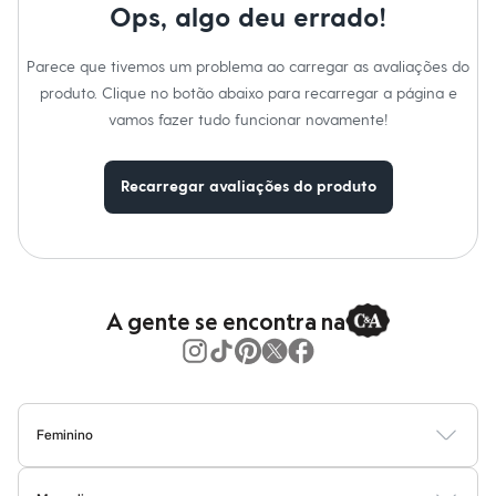
Moda esportiva
Ops, algo deu errado!
Shorts e Saias
Vestidos
Masculino
Parece que tivemos um problema ao carregar as avaliações do
Em alta
produto. Clique no botão abaixo para recarregar a página e
Dia dos Pais
vamos fazer tudo funcionar novamente!
Inverno
Novidades
Roupas
Bermudas
Recarregar avaliações do produto
Camisas
Calças
Camisetas e Regatas
Casacos e Jaquetas
Jeans
Polos
A gente se encontra na
Acessórios
Bolsas e Mochilas
Chapéus e Bonés
Cintos
Carteiras
Óculos
Feminino
Relógios
Calçados
Blusas
Calças
Vestidos
Saias
Casacos
Moda Praia
Moda Íntima
Botas