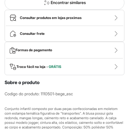
Calças
Encontrar similares
Casacos e Jaquetas
Jeans
Macacões
Consultar produtos em lojas proximas
Saias
Shorts e Bermudas
Vestidos
Consultar frete
Acessórios
Bolsas
Bonés e Chapéus
Formas de pagamento
Bijoux
Cintos
Óculos
Troca fácil na loja -
GRÁTIS
Relógios
Calçados
Botas
Sobre o produto
Chinelos
Rasteirinhas
Sandálias
Codigo do produto
:
1110501-bege_esc
Sapatilhas
Tênis
Conjunto infantil composto por duas peças confeccionadas em moletom
Marcas
com estampa temática figurativa de "transportes". A blusa possui gola
City
redonda, mangas longas, caimento reto e acabamento canelado. A calça
Clock House
possui modelo jogger, cintura alta, cós elástico, caimento solto e confortável
Mindset
ao corpo e acabamento pespontado. Composição: 50% poliéster 50%