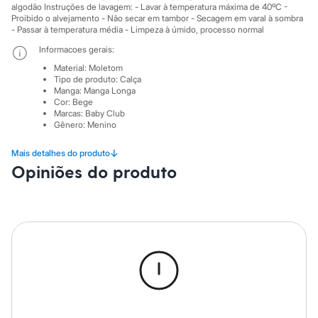
Sawary
algodão Instruções de lavagem: - Lavar à temperatura máxima de 40ºC -
Yessica
Proibido o alvejamento - Não secar em tambor - Secagem em varal à sombra
Moda esportiva
- Passar à temperatura média - Limpeza à úmido, processo normal
Acessórios
Informacoes gerais:
Blusas
Calçados
Material
:
Moletom
Leggings
Tipo de produto
:
Calça
Manga
:
Manga Longa
Shorts e Bermudas
Cor
:
Bege
Tops
Marcas
:
Baby Club
Moda íntima
Gênero
:
Menino
Calcinhas
Cintas e Modeladores
↓
Mais detalhes do produto
Meias
Opiniões do produto
Pijamas
Sutiãs e Tops
Moda praia
Biquínis
Maiôs
Saídas de praia
Personagens
Plus size
Blusas e Camisetas
Calças
Casacos e Jaquetas
Jeans