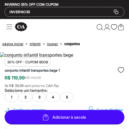
INVERNO 35% OFF COM CUPOM
INVERNO35
Ofertas
Compre por Departamento
Feminino
Masculino
página inicial
infantil
roupas
conjuntos
>
>
>
Infantil
Calçados
Mindse7
Plus Size
30% OFF - CUPOM 8DO8
Até 20% off
conjunto infantil transportes bege 1
Até 40% off
R$ 119,99
Até 60% off
R$ 149,99
A partir de 60% off
3
x
R$ 39,99
sem juros no
C&A Pay
Feminino
Selecione um
tamanho
:
Em alta
1
2
3
4
5
Inverno
Alfaiataria
Novidades
Confira seu tamanho
Guia de Medidas
Roupas
Adicionar à sacola
Blusas e Camisetas
Básicos