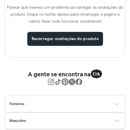
Moda esportiva
Shorts e Saias
Parece que tivemos um problema ao carregar as avaliações do
Vestidos
produto. Clique no botão abaixo para recarregar a página e
Masculino
vamos fazer tudo funcionar novamente!
Em alta
Dia dos Pais
Inverno
Novidades
Recarregar avaliações do produto
Roupas
Bermudas
Camisas
Calças
Camisetas e Regatas
Casacos e Jaquetas
A gente se encontra na
Jeans
Polos
Acessórios
Bolsas e Mochilas
Chapéus e Bonés
Cintos
Feminino
Carteiras
Óculos
Blusas
Calças
Vestidos
Saias
Casacos
Moda Praia
Moda Íntima
Relógios
Masculino
Calçados
Botas
Camisetas
Camisas
Bermudas
Calças
Moda Íntima
Jaquetas e Casacos