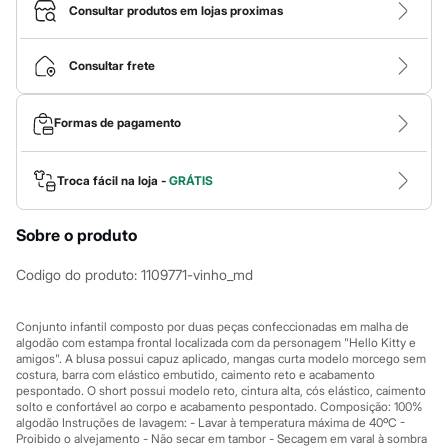
Calças
Consultar produtos em lojas proximas
Casacos e Jaquetas
Jeans
Macacões
Consultar frete
Saias
Shorts e Bermudas
Vestidos
Formas de pagamento
Acessórios
Bolsas
Bonés e Chapéus
Bijoux
Troca fácil na loja -
GRÁTIS
Cintos
Óculos
Sobre o produto
Relógios
Calçados
Botas
Codigo do produto
:
1109771-vinho_md
Chinelos
Rasteirinhas
Sandálias
Conjunto infantil composto por duas peças confeccionadas em malha de
Sapatilhas
algodão com estampa frontal localizada com da personagem "Hello Kitty e
amigos". A blusa possui capuz aplicado, mangas curta modelo morcego sem
Tênis
costura, barra com elástico embutido, caimento reto e acabamento
Marcas
pespontado. O short possui modelo reto, cintura alta, cós elástico, caimento
City
solto e confortável ao corpo e acabamento pespontado. Composição: 100%
Clock House
algodão Instruções de lavagem: - Lavar à temperatura máxima de 40ºC -
Mindset
Proibido o alvejamento - Não secar em tambor - Secagem em varal à sombra