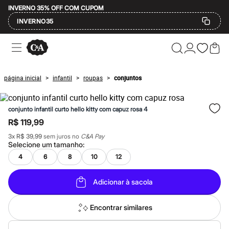
INVERNO 35% OFF COM CUPOM
INVERNO35
Ofertas
Compre por Departamento
Feminino
Masculino
página inicial
infantil
roupas
conjuntos
>
>
>
Infantil
Calçados
Mindse7
conjunto infantil curto hello kitty com capuz rosa 4
Plus Size
Até 20% off
R$ 119,99
Até 40% off
3
x
R$ 39,99
sem juros no
C&A Pay
Até 60% off
Selecione um
tamanho
:
A partir de 60% off
Feminino
4
6
8
10
12
Em alta
Inverno
Adicionar à sacola
Alfaiataria
Novidades
Roupas
Encontrar similares
Blusas e Camisetas
Básicos