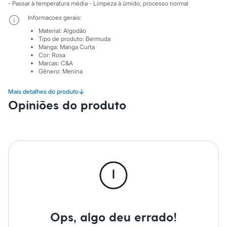
Sawary
- Passar à temperatura média - Limpeza à úmido, processo normal
Yessica
Informacoes gerais:
Moda esportiva
Acessórios
Material
:
Algodão
Blusas
Tipo de produto
:
Bermuda
Calçados
Manga
:
Manga Curta
Cor
:
Rosa
Leggings
Marcas
:
C&A
Shorts e Bermudas
Gênero
:
Menina
Tops
Moda íntima
↓
Mais detalhes do produto
Calcinhas
Cintas e Modeladores
Opiniões do produto
Meias
Pijamas
Sutiãs e Tops
Moda praia
Biquínis
Maiôs
Saídas de praia
Personagens
Plus size
Blusas e Camisetas
Calças
Casacos e Jaquetas
Ops, algo deu errado!
Jeans