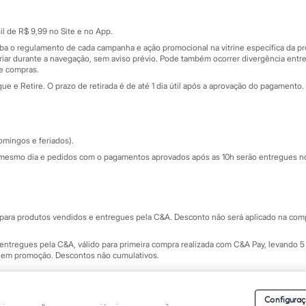
Cartão presente
atórios
Sobre o cartão presente
nceira
l de R$ 9,99 no Site e no App.
de
iba o regulamento de cada campanha e ação promocional na vitrine específica da
iar durante a navegação, sem aviso prévio. Pode também ocorrer divergência entre
de compras.
 e Retire. O prazo de retirada é de até 1 dia útil após a aprovação do pagamento. 
omingos e feriados).
mesmo dia e pedidos com o pagamentos aprovados após as 10h serão entregues no 
Segurança e qualidade
ara produtos vendidos e entregues pela C&A. Desconto não será aplicado na compr
ntregues pela C&A, válido para primeira compra realizada com C&A Pay, levando 5 
s em promoção. Descontos não cumulativos.
rvados.
Conheça nossos Termos e Condições de Uso do Site C&A
. C&A Modas SA.
Configuraç