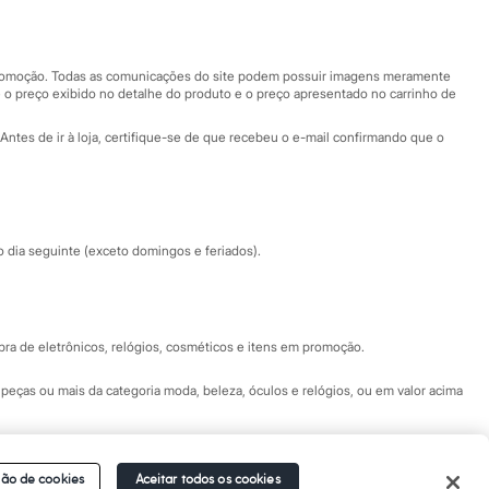
Nossas lojas
Nossas lojas plus size
Central de ética
 promoção. Todas as comunicações do site podem possuir imagens meramente
 o preço exibido no detalhe do produto e o preço apresentado no carrinho de
Eventos
Antes de ir à loja, certifique-se de que recebeu o e-mail confirmando que o
Especial Dia dos Pais
dia seguinte (exceto domingos e feriados).
a de eletrônicos, relógios, cosméticos e itens em promoção.
peças ou mais da categoria moda, beleza, óculos e relógios, ou em valor acima
 Fale conosco pelo
chat on-line
- Alameda Araguaia, 1222, Alphaville - Barueri -
ão de cookies
Aceitar todos os cookies