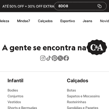
8DO8
ATÉ 50% OFF + 30% OFF EXTRA
Beleza
Mindse7
Calçados
Esportivo
Jeans
Novi
A gente se encontra na
Infantil
Calçados
Bodies
Botas
Conjuntos
Sapatos e Mocassins
Vestidos
Rasteirinhas
Shorts e Bermudas
Sandálias e Papetes