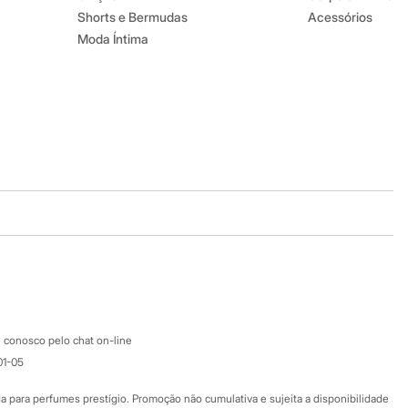
Shorts e Bermudas
Acessórios
Moda Íntima
Baixe o app
Google store
Apple store
Atendimento
 conosco pelo chat on-line
01-05
Ajuda
Fale conosco
ara perfumes prestígio. Promoção não cumulativa e sujeita a disponibilidade