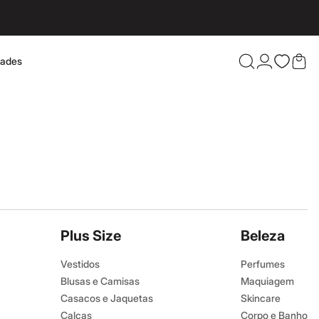
dades
Confira 
Plus Size
Beleza
Vestidos
Perfumes
Blusas e Camisas
Maquiagem
Casacos e Jaquetas
Skincare
Calças
Corpo e Banho