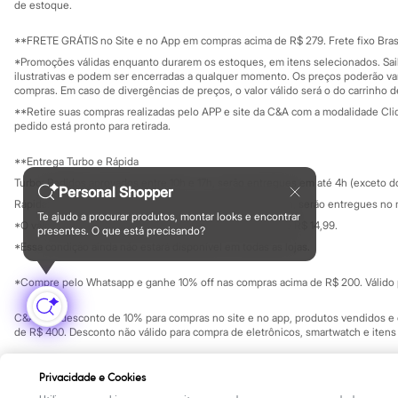
Yessica
Investidores
de estoque.
Ouvidoria / Rel
Moda esportiva
Sala de imprensa
Acessórios
Educação fina
**FRETE GRÁTIS no Site e no App em compras acima de R$ 279. Frete fixo Brasi
Blusas
Privacidade
Sustentabilida
*Promoções válidas enquanto durarem os estoques, em itens selecionados. Sa
Calçados
Configuração de cookies
ilustrativas e podem ser encerradas a qualquer momento. Os preços poderão var
Leggings
Minha privacidade
compras. Em caso de divergências de preços, o valor válido será o do carrinho 
Shorts e Bermudas
**Retire suas compras realizadas pelo APP e site da C&A com a modalidade Clique
Tops
pedido está pronto para retirada.
Moda íntima
Calcinhas
**Entrega Turbo e Rápida
Cintas e Modeladores
Meias
Turbo: Pedidos aprovados entre 10h e 17h, serão entregues em até 4h (exceto d
Personal Shopper
Pijamas
Rápida: Pedidos com os pagamentos aprovados até as 10h, serão entregues no 
Sutiãs e Tops
Te ajudo a procurar produtos, montar looks e encontrar
*O valor do frete para o turbo é R$ 24,99 e para a rápida é R$ 14,99.
Moda praia
presentes. O que está precisando?
Formas de pagamento
Biquínis
*Essa condição ainda não estará disponível em todas as lojas.
Maiôs
Saídas de praia
*Compre pelo Whatsapp e ganhe 10% off nas compras acima de R$ 200. Válido p
Personagens
Plus size
C&A Pay: desconto de 10% para compras no site e no app, produtos vendidos e e
Blusas e Camisetas
de R$ 400. Desconto não válido para compra de eletrônicos, smartwatch e iten
Calças
Casacos e Jaquetas
Copyright Notice: © C&A e suas entidades relacionadas. Todos os direitos rese
Jeans
Privacidade e Cookies
SP Cep: 06455-000 CNPJ 45.242.914/0001-05
Moda esportiva