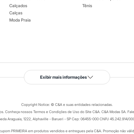
Calçados
Tênis
Calças
Moda Praia
Serviços
Exibir mais informações
Tipos de serviços
o C&A
Clique e retire
Trocas e devoluções
ograma
Copyright Notice: © C&A e suas entidades relacionadas.
Formas de pagamento
dos. Conheça nossos Termos e Condições de Uso do Site C&A. C&A Modas SA. Fale
Todas as vantagens
ay
eda Araguaia, 1222, Alphaville - Barueri - SP Cep: 06455-000 CNPJ 45.242.914/00
Minha C&A
rtão
Cupons de desconto
cupom PRIMEIRA em produtos vendidos e entregues pela C&A. Promoção não válida p