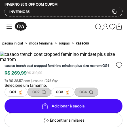
INVERNO 35% OFF COM CUPOM
INVERNO35
Ofertas
Compre por Departamento
Feminino
Masculino
página inicial
moda feminina
roupas
casacos
>
>
>
Infantil
Calçados
Mindse7
Plus Size
casaco trench coat cropped feminino mindset plus size marrom GG1
Até 20% off
Até 40% off
R$ 269,99
R$ 319,99
Até 60% off
7
x
R$ 38,57
sem juros no
C&A Pay
A partir de 60% off
Selecione um
tamanho
:
Feminino
Em alta
GG1
GG2
GG3
GG4
Inverno
Alfaiataria
Adicionar à sacola
Novidades
Roupas
Blusas e Camisetas
Encontrar similares
Básicos