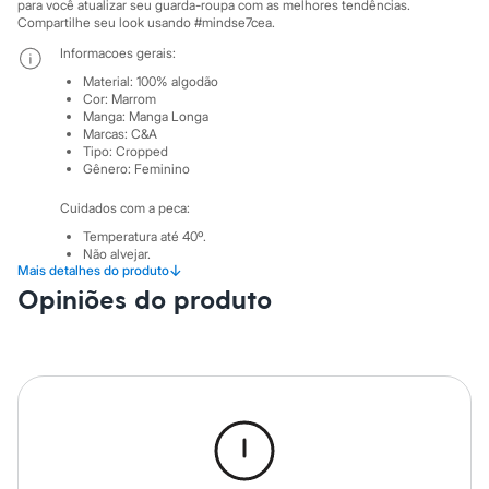
Sawary
para você atualizar seu guarda-roupa com as melhores tendências.
Yessica
Compartilhe seu look usando #mindse7cea.
Moda esportiva
Informacoes gerais:
Acessórios
Blusas
Material
:
100% algodão
Cor
:
Marrom
Calçados
Manga
:
Manga Longa
Leggings
Marcas
:
C&A
Shorts e Bermudas
Tipo
:
Cropped
Tops
Gênero
:
Feminino
Moda íntima
Calcinhas
Cuidados com a peca:
Cintas e Modeladores
Temperatura até 40º.
Meias
Não alvejar.
Pijamas
↓
Mais detalhes do produto
Não secar em secadora.
Sutiãs e Tops
Secar na vertical.
Opiniões do produto
Moda praia
Passar em temperatura mínima.
Biquínis
Não lavar a seco.
Maiôs
Não limpar a úmido.
Saídas de praia
Personagens
Plus size
Blusas e Camisetas
Calças
Casacos e Jaquetas
Jeans