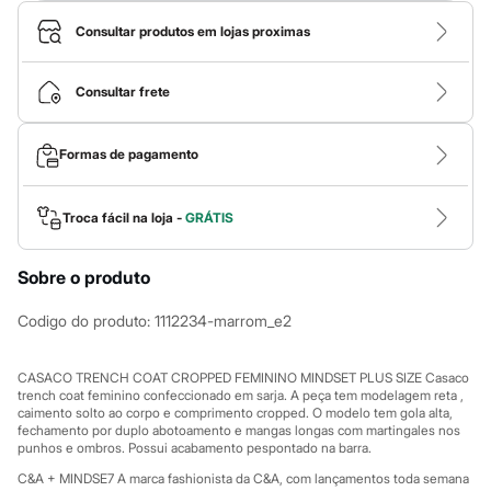
Calças
Casacos e Jaquetas
Consultar produtos em lojas proximas
Jeans
Macacões
Saias
Consultar frete
Shorts e Bermudas
Vestidos
Acessórios
Formas de pagamento
Bolsas
Bonés e Chapéus
Bijoux
Cintos
Troca fácil na loja -
GRÁTIS
Óculos
Relógios
Sobre o produto
Calçados
Botas
Chinelos
Codigo do produto
:
1112234-marrom_e2
Rasteirinhas
Sandálias
Sapatilhas
CASACO TRENCH COAT CROPPED FEMININO MINDSET PLUS SIZE Casaco
Tênis
trench coat feminino confeccionado em sarja. A peça tem modelagem reta ,
caimento solto ao corpo e comprimento cropped. O modelo tem gola alta,
Marcas
fechamento por duplo abotoamento e mangas longas com martingales nos
City
punhos e ombros. Possui acabamento pespontado na barra.
Clock House
Mindset
C&A + MINDSE7 A marca fashionista da C&A, com lançamentos toda semana