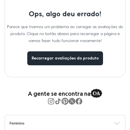
Moda esportiva
Shorts e Saias
Vestidos
Ops, algo deu errado!
Masculino
Em alta
Parece que tivemos um problema ao carregar as avaliações do
Dia dos Pais
Inverno
produto. Clique no botão abaixo para recarregar a página e
Novidades
vamos fazer tudo funcionar novamente!
Roupas
Bermudas
Camisas
Recarregar avaliações do produto
Calças
Camisetas e Regatas
Casacos e Jaquetas
Jeans
Polos
Acessórios
Bolsas e Mochilas
A gente se encontra na
Chapéus e Bonés
Cintos
Carteiras
Óculos
Relógios
Calçados
Feminino
Botas