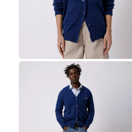
Casacos e Jaquetas
Jeans
Macacões
Saias
Shorts e Bermudas
Vestidos
Acessórios
Bolsas
Bonés e Chapéus
Bijoux
Cintos
Óculos
Relógios
Calçados
Botas
Chinelos
Rasteirinhas
Sandálias
Sapatilhas
Tênis
Marcas
City
Clock House
Mindset
Sawary