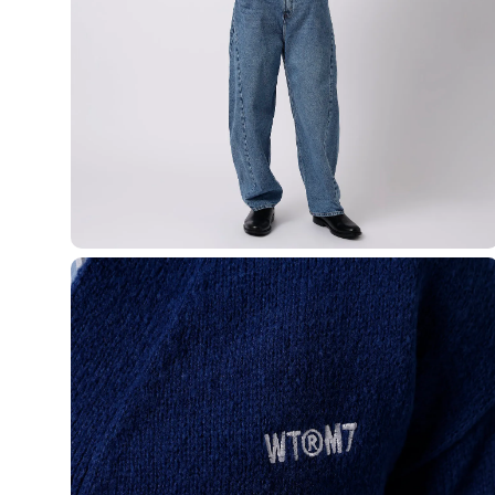
Yessica
Moda esportiva
Acessórios
Blusas
Calçados
Leggings
Shorts e Bermudas
Tops
Moda íntima
Calcinhas
Cintas e Modeladores
Meias
Pijamas
Sutiãs e Tops
Moda praia
Biquínis
Maiôs
Saídas de praia
Personagens
Plus size
Blusas e Camisetas
Calças
Casacos e Jaquetas
Jeans
Moda esportiva