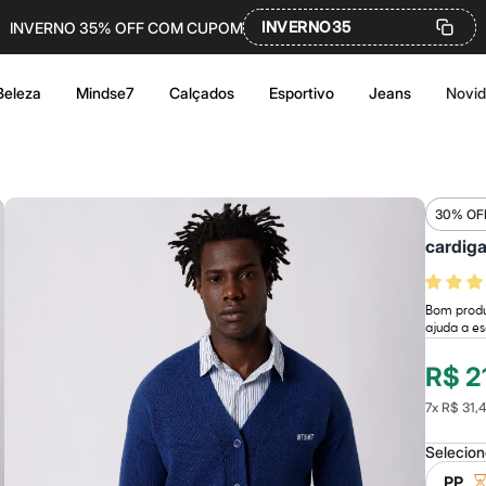
INVERNO35
INVERNO 35% OFF COM CUPOM
Beleza
Mindse7
Calçados
Esportivo
Jeans
Novi
30% OF
cardiga
Bom produt
ajuda a es
R$ 2
7
x
R$ 31,
Selecio
PP