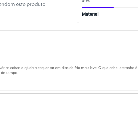
40
%
mendam este produto
s:
Material
poliéster
 Longa
ino
árias coisas e ajuda a esquentar em dias de frio mais leve. O que achei estranho é
 de tempo.
eca:
té 40º.
secadora.
al.
peratura mínima.
co.
úmido.