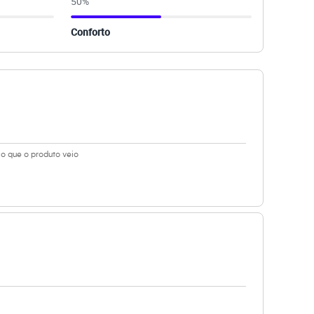
50
%
Conforto
 o que o produto veio