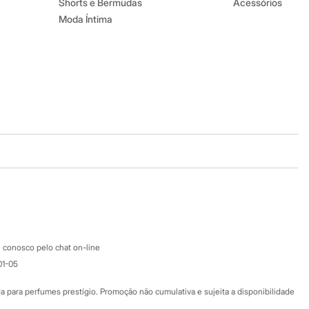
Shorts e Bermudas
Acessórios
Moda Íntima
Baixe o app
Google store
Apple store
Atendimento
 conosco pelo chat on-line
01-05
Ajuda
Fale conosco
ara perfumes prestígio. Promoção não cumulativa e sujeita a disponibilidade
Nossas lojas