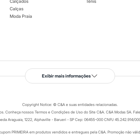
Calçados
Tênis
Calças
Moda Praia
Serviços
Exibir mais informações
Tipos de serviços
o C&A
Clique e retire
Trocas e devoluções
ograma
Copyright Notice: © C&A e suas entidades relacionadas.
Formas de pagamento
dos. Conheça nossos Termos e Condições de Uso do Site C&A. C&A Modas SA. Fale
Todas as vantagens
ay
eda Araguaia, 1222, Alphaville - Barueri - SP Cep: 06455-000 CNPJ 45.242.914/00
Minha C&A
rtão
Cupons de desconto
cupom PRIMEIRA em produtos vendidos e entregues pela C&A. Promoção não válida p
Cartão presente