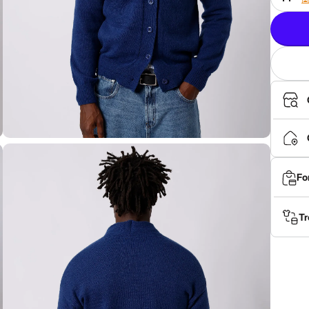
Fo
Tr