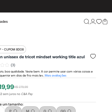
dades
Confira 
F - CUPOM 8DO8
n unissex de tricot mindset working title azul
(
3
)
o, boa qualidade. Veste bem. A cor permite usar com várias coisas e
quentar em dias de frio mais lev...
Mais avaliações
19,99
R$ 279,99
42
sem juros no
C&A Pay
ne um
tamanho
:
P
M
G
GG