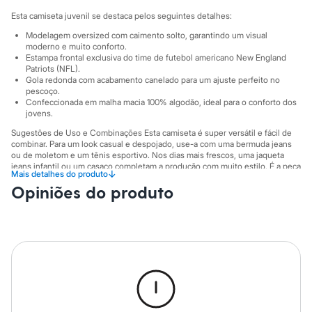
Sawary
Yessica
Esta camiseta juvenil se destaca pelos seguintes detalhes:
Moda esportiva
Modelagem oversized com caimento solto, garantindo um visual
Acessórios
moderno e muito conforto.
Blusas
Estampa frontal exclusiva do time de futebol americano New England
Calçados
Patriots (NFL).
Leggings
Gola redonda com acabamento canelado para um ajuste perfeito no
Shorts e Bermudas
pescoço.
Tops
Confeccionada em malha macia 100% algodão, ideal para o conforto dos
jovens.
Moda íntima
Calcinhas
Sugestões de Uso e Combinações Esta camiseta é super versátil e fácil de
Cintas e Modeladores
combinar. Para um look casual e despojado, use-a com uma bermuda jeans
Meias
ou de moletom e um tênis esportivo. Nos dias mais frescos, uma jaqueta
Pijamas
jeans infantil ou um casaco completam a produção com muito estilo. É a peça
↓
Mais detalhes do produto
Sutiãs e Tops
perfeita para ir à escola, encontrar os amigos ou para torcer pelo seu time
Opiniões do produto
favorito.
Moda praia
Biquínis
A gente se encontra na C&A! ❤
Maiôs
Saídas de praia
Informacoes gerais:
Personagens
Material
:
100% algodão
Plus size
Manga
:
Manga curta
Blusas e Camisetas
Cor
:
Azul
Calças
Marcas
:
C&A
Casacos e Jaquetas
Gênero
:
Menino
Jeans