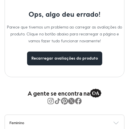
Moda esportiva
Cuidados com a peca:
Shorts e Saias
Lavar a temperatura máxima de 40ºC.
Vestidos
Ops, algo deu errado!
Proibido o alvejamento.
Masculino
Não secar em tambor.
Em alta
Secagem em varal.
Parece que tivemos um problema ao carregar as avaliações do
Dia dos Pais
Passar a temperatura baixa.
Limpeza com tetracloroetileno e todos os solventes do símbolo
Inverno
produto. Clique no botão abaixo para recarregar a página e
F, processo normal.
Novidades
vamos fazer tudo funcionar novamente!
Roupas
Bermudas
Camisas
Recarregar avaliações do produto
Calças
Camisetas e Regatas
Casacos e Jaquetas
Jeans
Polos
Acessórios
Bolsas e Mochilas
A gente se encontra na
Chapéus e Bonés
Cintos
Carteiras
Óculos
Relógios
Calçados
Feminino
Botas