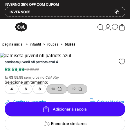
INVERNO 35% OFF COM CUPOM
INVERNO35
Ofertas
Compre por Departamento
Feminino
Masculino
página inicial
infantil
roupas
blusas
>
>
>
Infantil
Calçados
Mindse7
camiseta juvenil nfl patriots azul 4
Plus Size
Até 20% off
R$ 59,99
R$ 89,99
Até 40% off
1
x
R$ 59,99
sem juros no
C&A Pay
Até 60% off
Selecione um
tamanho
:
A partir de 60% off
Feminino
4
6
8
10
12
Em alta
Inverno
Confira seu tamanho
Guia de Medidas
Alfaiataria
Adicionar à sacola
Novidades
Roupas
Blusas e Camisetas
Encontrar similares
Básicos