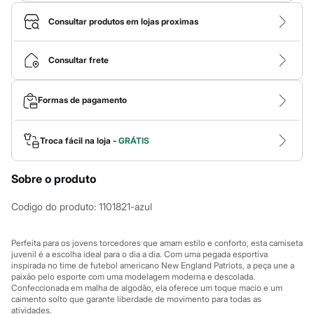
Calças
Casacos e Jaquetas
Consultar produtos em lojas proximas
Jeans
Macacões
Saias
Consultar frete
Shorts e Bermudas
Vestidos
Acessórios
Formas de pagamento
Bolsas
Bonés e Chapéus
Bijoux
Cintos
Troca fácil na loja -
GRÁTIS
Óculos
Relógios
Calçados
Sobre o produto
Botas
Chinelos
Codigo do produto
:
1101821-azul
Rasteirinhas
Sandálias
Sapatilhas
Perfeita para os jovens torcedores que amam estilo e conforto, esta camiseta
Tênis
juvenil é a escolha ideal para o dia a dia. Com uma pegada esportiva
Marcas
inspirada no time de futebol americano New England Patriots, a peça une a
paixão pelo esporte com uma modelagem moderna e descolada.
City
Confeccionada em malha de algodão, ela oferece um toque macio e um
Clock House
caimento solto que garante liberdade de movimento para todas as
Mindset
atividades.