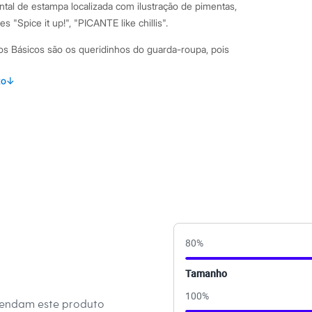
ntal de estampa localizada com ilustração de pimentas,
 "Spice it up!", "PICANTE like chillis".
Básicos são os queridinhos do guarda-roupa, pois
na hora de se vestir. Do look despojado para um passeio no
to
↓
o importante no trabalho, nossas peças básicas não te deixam
ainda mais a produção, nossa dica é apostar em acessórios
eixar tudo mais interessante!/38
amanho P.
Suas medidas são:
 Busto: 82cm / Cintura: 62cm / Quadril: 92cm.
s:
80
%
 algodão
Tamanho
 Curta
100
%
s
mendam este produto