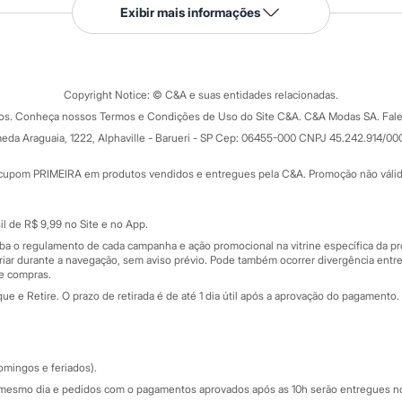
Serviços
Exibir mais informações
Tipos de serviços
o C&A
Clique e retire
Trocas e devoluções
ograma
Copyright Notice: © C&A e suas entidades relacionadas.
Formas de pagamento
dos. Conheça nossos Termos e Condições de Uso do Site C&A. C&A Modas SA. Fale
Todas as vantagens
ay
eda Araguaia, 1222, Alphaville - Barueri - SP Cep: 06455-000 CNPJ 45.242.914/00
Minha C&A
rtão
Cupons de desconto
cupom PRIMEIRA em produtos vendidos e entregues pela C&A. Promoção não válida p
Cartão presente
atórios
Sobre o cartão presente
nceira
l de R$ 9,99 no Site e no App.
de
iba o regulamento de cada campanha e ação promocional na vitrine específica da
iar durante a navegação, sem aviso prévio. Pode também ocorrer divergência entre
de compras.
 e Retire. O prazo de retirada é de até 1 dia útil após a aprovação do pagamento. 
omingos e feriados).
mesmo dia e pedidos com o pagamentos aprovados após as 10h serão entregues no 