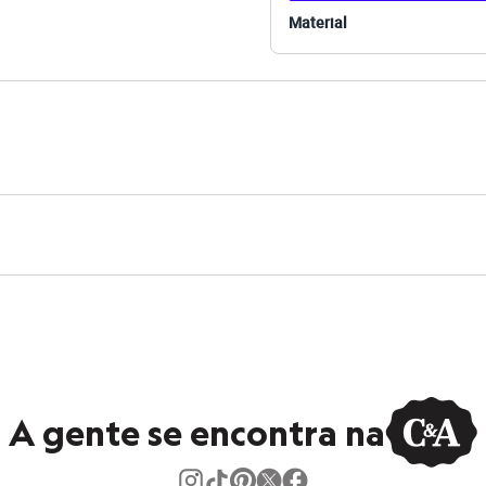
e Redondo
Material
a
ino
eca:
té 40º.
secadora.
al.
peratura média.
co.
o.
A gente se encontra na