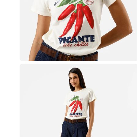
Casacos e Jaquetas
Jeans
Macacões
Saias
Shorts e Bermudas
Vestidos
Acessórios
Bolsas
Bonés e Chapéus
Bijoux
Cintos
Óculos
Relógios
Calçados
Botas
Chinelos
Rasteirinhas
Sandálias
Sapatilhas
Tênis
Marcas
City
Clock House
Mindset
Sawary