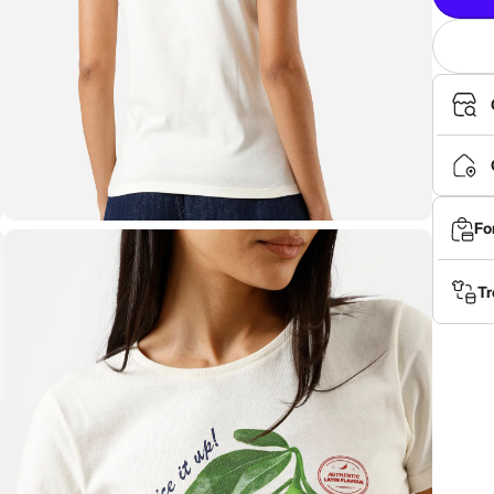
Fo
Tr