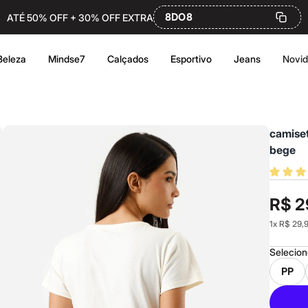
8DO8
ATÉ 50% OFF + 30% OFF EXTRA
Beleza
Mindse7
Calçados
Esportivo
Jeans
Novi
camise
bege
R$ 2
1
x
R$ 29,
Selecio
PP