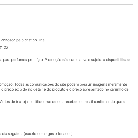
Baixe o app
Google store
Apple store
Atendimento
 conosco pelo chat on-line
01-05
Ajuda
Fale conosco
ara perfumes prestígio. Promoção não cumulativa e sujeita a disponibilidade
Nossas lojas
Nossas lojas plus size
Central de ética
 promoção. Todas as comunicações do site podem possuir imagens meramente
 o preço exibido no detalhe do produto e o preço apresentado no carrinho de
Eventos
Antes de ir à loja, certifique-se de que recebeu o e-mail confirmando que o
Especial Dia dos Pais
dia seguinte (exceto domingos e feriados).