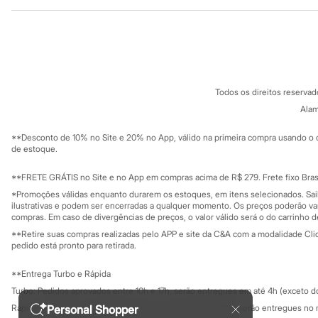
Institucional
Produtos
Sandálias
Tênis
Sobre a C&A
Cartão C&A
Diversão
Sobre o cartã
Fornecedores
Marcas
Baby Club
Termos e condições
C&A&VC
Fifteen
Conheça o pr
Política de privacidade
Miss Fifteen
Todos os direitos reserva
Trabalhe conosco
C&A Pay
Palomino
Sobre o C&A P
Alam
Moda íntima
Sustentabilidade
Calcinhas
Solicite seu ca
Mapa do site
Cuecas
**Desconto de 10% no Site e 20% no App, válido na primeira compra usando o 
Governança
Investidores
de estoque.
Meias
Ouvidoria / Rel
Pijamas
Sala de imprensa
Moda praia
Educação fina
**FRETE GRÁTIS no Site e no App em compras acima de R$ 279. Frete fixo Brasi
Biquínis e Maiôs
Privacidade
Sustentabilida
*Promoções válidas enquanto durarem os estoques, em itens selecionados. Sa
Configuração de cookies
Blusas de proteção
ilustrativas e podem ser encerradas a qualquer momento. Os preços poderão var
Sungas
Minha privacidade
compras. Em caso de divergências de preços, o valor válido será o do carrinho 
Personagens
**Retire suas compras realizadas pelo APP e site da C&A com a modalidade Clique
Bluey
pedido está pronto para retirada.
Disney
Hello Kitty
**Entrega Turbo e Rápida
Homem Aranha
Minecraft
Turbo: Pedidos aprovados entre 10h e 17h, serão entregues em até 4h (exceto d
Naruto
Rápida: Pedidos com os pagamentos aprovados até as 10h, serão entregues no 
Personal Shopper
Patrulha Canina