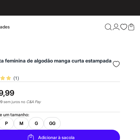
dades
Confira 
ta feminina de algodão manga curta estampada
(
1
)
9,99
99
sem juros no
C&A Pay
ne um
tamanho
:
P
M
G
GG
Adicionar à sacola