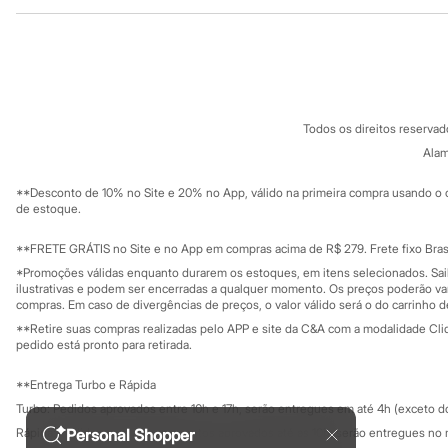
Institucional
Produtos
Sonic
Stitch
Sobre a C&A
Cartão C&A
Beleza
Sobre o cartã
Fornecedores
Kits
Perfumes árabes
Termos e condições
C&A&VC
Novidades
Conheça o pr
Política de privacidade
Cabelos
Todos os direitos reserva
Trabalhe conosco
C&A Pay
Condicionador
Sobre o C&A P
Alam
Escovas e Pentes
Sustentabilidade
Finalizadores
Solicite seu ca
Mapa do site
**Desconto de 10% no Site e 20% no App, válido na primeira compra usando o 
Shampoo
Governança
Investidores
de estoque.
Tratamento
Ouvidoria / Rel
Cuidados com o corpo
Sala de imprensa
Hidratante
Educação fina
**FRETE GRÁTIS no Site e no App em compras acima de R$ 279. Frete fixo Brasi
Privacidade
Protetor solar
Sustentabilida
*Promoções válidas enquanto durarem os estoques, em itens selecionados. Sa
Configuração de cookies
Tratamento
ilustrativas e podem ser encerradas a qualquer momento. Os preços poderão var
Cuidados com o rosto
Minha privacidade
compras. Em caso de divergências de preços, o valor válido será o do carrinho 
Esfoliante
**Retire suas compras realizadas pelo APP e site da C&A com a modalidade Clique
Hidratante
pedido está pronto para retirada.
Protetor solar
Tônicos
**Entrega Turbo e Rápida
Maquiagens
Turbo: Pedidos aprovados entre 10h e 17h, serão entregues em até 4h (exceto d
Base
Batom
Personal Shopper
Rápida: Pedidos com os pagamentos aprovados até as 10h, serão entregues no 