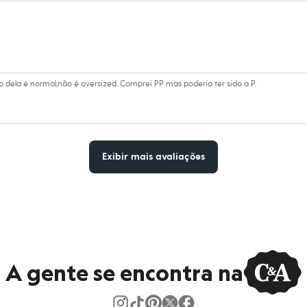
secadora.
al.
peratura média.
o.
ela é normal,não é oversized. Comprei PP mas poderia ter sido a P.
Exibir mais avaliações
A gente se encontra na