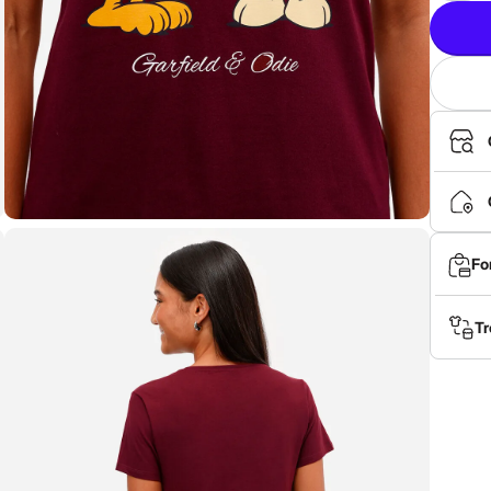
Fo
Tr