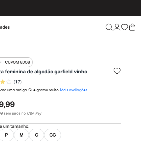
dades
Confira 
F - CUPOM 8DO8
a feminina de algodão garfield vinho
(
17
)
para uma amiga. Que gostou muito!
Mais avaliações
9,99
99
sem juros no
C&A Pay
ne um
tamanho
:
P
M
G
GG