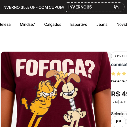
INVERNO35
INVERNO 35% OFF COM CUPOM
Beleza
Mindse7
Calçados
Esportivo
Jeans
Novi
30% OF
camiset
Presente 
R$ 4
1
x
R$ 49,
Selecio
PP