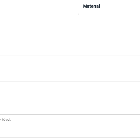
Material
amanho P.
Suas medidas são:
/ Busto: 83cm / Cintura: 66cm / Quadril: 89cm.
s:
 algodão
 Curta
ld
e Redondo
a
ino
eca:
rtável.