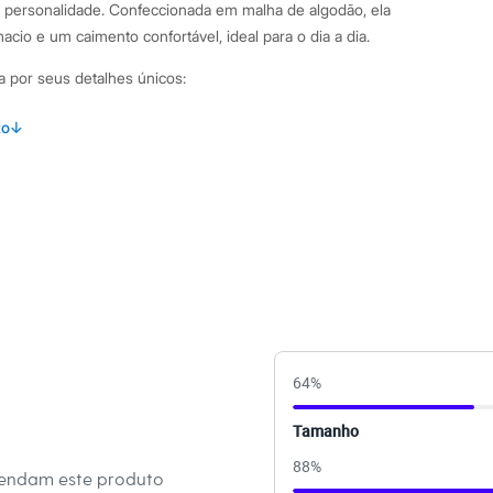
 personalidade. Confeccionada em malha de algodão, ela
cio e um caimento confortável, ideal para o dia a dia.
a por seus detalhes únicos:
rtida do Garfield e Odie com a frase "Fofoca?", trazendo um
to
↓
ook.
lha macia 100% algodão, garantindo conforto e
caimento soltinho, que proporciona liberdade de
sico com acabamento canelado e mangas curtas.
mbinações Esta camisa casual feminina é extremamente
 despojado, combine-a com uma calça jeans mom ou wide leg e
entes, fica ótima com shorts de sarja ou saias. Você também
64
%
sição com uma jaqueta jeans ou um cardigã, tornando a peça
ções.
Tamanho
88
%
 C&A! ❤
mendam este produto