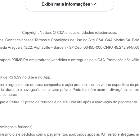
Serviços
Exibir mais informações
Tipos de serviços
o C&A
Clique e retire
Trocas e devoluções
ograma
Copyright Notice: © C&A e suas entidades relacionadas.
Formas de pagamento
dos. Conheça nossos Termos e Condições de Uso do Site C&A. C&A Modas SA. Fale
Todas as vantagens
ay
eda Araguaia, 1222, Alphaville - Barueri - SP Cep: 06455-000 CNPJ 45.242.914/00
Minha C&A
rtão
Cupons de desconto
cupom PRIMEIRA em produtos vendidos e entregues pela C&A. Promoção não válida p
Cartão presente
atórios
Sobre o cartão presente
nceira
l de R$ 9,99 no Site e no App.
de
iba o regulamento de cada campanha e ação promocional na vitrine específica da
iar durante a navegação, sem aviso prévio. Pode também ocorrer divergência entre
de compras.
 e Retire. O prazo de retirada é de até 1 dia útil após a aprovação do pagamento. 
omingos e feriados).
mesmo dia e pedidos com o pagamentos aprovados após as 10h serão entregues no 