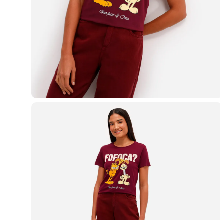
Casacos e Jaquetas
Jeans
Macacões
Saias
Shorts e Bermudas
Vestidos
Acessórios
Bolsas
Bonés e Chapéus
Bijoux
Cintos
Óculos
Relógios
Calçados
Botas
Chinelos
Rasteirinhas
Sandálias
Sapatilhas
Tênis
Marcas
City
Clock House
Mindset
Sawary