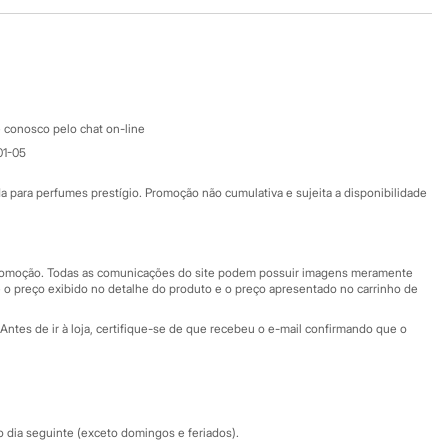
Baixe o app
Google store
Apple store
Atendimento
 conosco pelo chat on-line
01-05
Ajuda
Fale conosco
ara perfumes prestígio. Promoção não cumulativa e sujeita a disponibilidade
Nossas lojas
Nossas lojas plus size
Central de ética
 promoção. Todas as comunicações do site podem possuir imagens meramente
 o preço exibido no detalhe do produto e o preço apresentado no carrinho de
Eventos
Antes de ir à loja, certifique-se de que recebeu o e-mail confirmando que o
Especial Dia dos Pais
dia seguinte (exceto domingos e feriados).