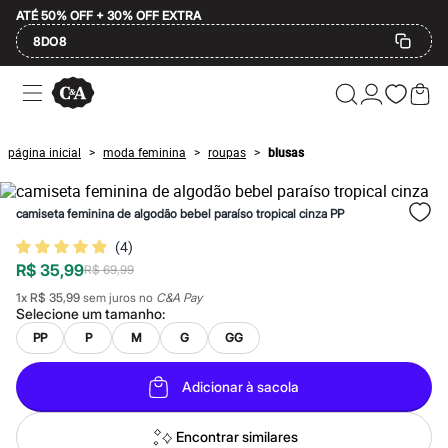
ATÉ 50% OFF + 30% OFF EXTRA
8DO8
Ofertas
Compre por Departamento
Feminino
Masculino
página inicial
moda feminina
roupas
blusas
>
>
>
Infantil
Calçados
Mindse7
camiseta feminina de algodão bebel paraíso tropical cinza PP
Plus Size
Até 20% off
(
4
)
Até 40% off
R$ 35,99
Até 60% off
R$ 69,99
A partir de 60% off
1
x
R$ 35,99
sem juros no
C&A Pay
Feminino
Selecione um
tamanho
:
Em alta
PP
P
M
G
GG
Inverno
Alfaiataria
Novidades
Adicionar à sacola
Roupas
Blusas e Camisetas
Básicos
Encontrar similares