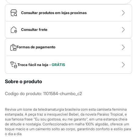
Calças
Casacos e Jaquetas
Jeans
Consultar produtos em lojas proximas
Macacões
Saias
Shorts e Bermudas
Consultar frete
Vestidos
Acessórios
Bolsas
Formas de pagamento
Bonés e Chapéus
Bijoux
Cintos
Troca fácil na loja -
GRÁTIS
Óculos
Relógios
Calçados
Sobre o produto
Botas
Chinelos
Codigo do produto
:
1101584-chumbo_c2
Rasteirinhas
Sandálias
Sapatilhas
Reviva um ícone da teledramaturgia brasileira com esta camiseta feminina
Tênis
estampada. A peça traz a inesquecível Bebel, da novela Paraíso Tropical, e
Marcas
sua famosa frase "Eu sou gostosa, eu me garanto", em uma estampa cheia
City
de atitude e nostalgia. Confeccionada em malha 100% algodão, oferece um
Clock House
toque macio e um caimento solto ao corpo, garantindo conforto e estilo para
Mindset
o dia a dia.