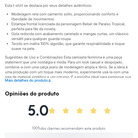
Sawary
Esta t-shirt se destaca por seus detalhes autênticos:
Yessica
Moda esportiva
Modelagem reta com caimento solto, proporcionando conforto e
Acessórios
liberdade de movimentos.
Blusas
Estampa frontal licenciada da personagem Bebel de Paraíso Tropical,
Calçados
perfeita para fãs da novela.
Gola redonda com acabamento canelado e mangas curtas, um clássico
Leggings
versátil para qualquer guarda-roupa.
Shorts e Bermudas
Tecido em malha 100% algodão, que garante respirabilidade e toque
Tops
suave na pele.
Moda íntima
Calcinhas
Sugestões de Uso e Combinações Esta camiseta feminina é uma peça
Cintas e Modeladores
statement que une nostalgia e moda. Para um look casual e despojado,
combine-a com uma calça jeans de modelagem ampla e tênis. Se a ideia é
Meias
uma produção com um toque mais moderno, experimente usá-la com uma
Pijamas
saia de material sintético e um coturno. É a escolha ideal para expressar sua
Sutiãs e Tops
↓
Mais detalhes do produto
personalidade em encontros com amigos ou em momentos de lazer.
Moda praia
Biquínis
A gente se encontra na C&A! ❤/38
Opiniões do produto
Maiôs
Saídas de praia
A Modelo veste tamanho P.
Suas medidas são:
5.0
Personagens
Altura: 175cm / Busto: 81cm / Cintura: 63cm / Quadril: 91cm.
Plus size
Blusas e Camisetas
Informacoes gerais:
Calças
Material
:
100% algodão
Casacos e Jaquetas
100
%
dos clientes recomendam este produto
Cor
:
Cinza
Jeans
Manga
:
Manga Curta