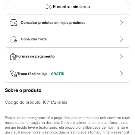
Calças
Casacos e Jaquetas
Encontrar similares
Jeans
Macacões
Saias
Consultar produtos em lojas proximas
Shorts e Bermudas
Vestidos
Acessórios
Consultar frete
Bolsas
Bonés e Chapéus
Bijoux
Formas de pagamento
Cintos
Óculos
Relógios
Troca fácil na loja -
GRÁTIS
Calçados
Botas
Chinelos
Sobre o produto
Rasteirinhas
Sandálias
Codigo do produto
:
1071172-areia
Sapatilhas
Tênis
Marcas
Esta blusa de manga curta é a peça ideal para quem busca unir conforto e um
City
toque de sofisticação no dia a dia. Com um caimento solto e confeccionada
Clock House
em um tecido leve e texturizado, ela proporciona liberdade de movimento e
Mindset
um visual moderno sem esforço. Sua versatilidade a torna um item essencial