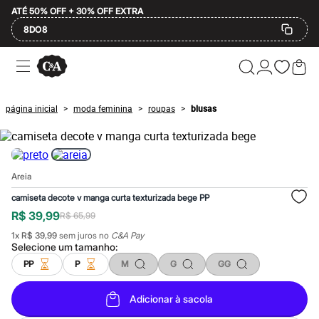
ATÉ 50% OFF + 30% OFF EXTRA
8DO8
Ofertas
Compre por Departamento
Feminino
Masculino
página inicial
moda feminina
roupas
blusas
>
>
>
Infantil
Calçados
Mindse7
Plus Size
Até 20% off
Areia
Até 40% off
Até 60% off
camiseta decote v manga curta texturizada bege PP
A partir de 60% off
R$ 39,99
R$ 65,99
Feminino
Em alta
1
x
R$ 39,99
sem juros no
C&A Pay
Inverno
Selecione um
tamanho
:
Alfaiataria
PP
P
M
G
GG
Novidades
Roupas
Blusas e Camisetas
Adicionar à sacola
Básicos