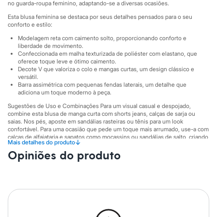
Sawary
no guarda-roupa feminino, adaptando-se a diversas ocasiões.
Yessica
Esta blusa feminina se destaca por seus detalhes pensados para o seu
Moda esportiva
conforto e estilo:
Acessórios
Blusas
Modelagem reta com caimento solto, proporcionando conforto e
Calçados
liberdade de movimento.
Leggings
Confeccionada em malha texturizada de poliéster com elastano, que
oferece toque leve e ótimo caimento.
Shorts e Bermudas
Decote V que valoriza o colo e mangas curtas, um design clássico e
Tops
versátil.
Moda íntima
Barra assimétrica com pequenas fendas laterais, um detalhe que
Calcinhas
adiciona um toque moderno à peça.
Cintas e Modeladores
Meias
Sugestões de Uso e Combinações Para um visual casual e despojado,
combine esta blusa de manga curta com shorts jeans, calças de sarja ou
Pijamas
saias. Nos pés, aposte em sandálias rasteiras ou tênis para um look
Sutiãs e Tops
confortável. Para uma ocasião que pede um toque mais arrumado, use-a com
Moda praia
calças de alfaiataria e sapatos como mocassins ou sandálias de salto, criando
Biquínis
↓
Mais detalhes do produto
uma produção elegante e contemporânea.
Maiôs
Opiniões do produto
Saídas de praia
A gente se encontra na C&A! ❤
Personagens
Plus size
A Modelo veste tamanho P.
Suas medidas são:
Blusas e Camisetas
Altura: 173cm / Busto: 81cm / Cintura: 65cm / Quadril: 89cm.
Calças
Casacos e Jaquetas
Informacoes gerais:
Jeans