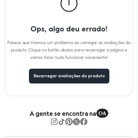
Material
:
98% poliéster, 2% elastano
Moda esportiva
Cor
:
Bege
Shorts e Saias
Manga
:
Manga Curta
Vestidos
Marcas
:
Basics
Masculino
Decote
:
Decote V
Em alta
Tipo
:
Camiseta
Ops, algo deu errado!
Dia dos Pais
Gênero
:
Feminino
Inverno
Novidades
Parece que tivemos um problema ao carregar as avaliações do
Roupas
produto. Clique no botão abaixo para recarregar a página e
Bermudas
Camisas
vamos fazer tudo funcionar novamente!
Calças
Camisetas e Regatas
Casacos e Jaquetas
Recarregar avaliações do produto
Jeans
Polos
Acessórios
Bolsas e Mochilas
Chapéus e Bonés
Cintos
A gente se encontra na
Carteiras
Óculos
Relógios
Calçados
Botas