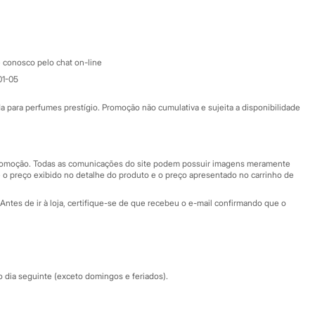
Google store
Apple store
Atendimento
 conosco pelo chat on-line
01-05
Ajuda
Fale conosco
ara perfumes prestígio. Promoção não cumulativa e sujeita a disponibilidade
Nossas lojas
Nossas lojas plus size
Central de ética
 promoção. Todas as comunicações do site podem possuir imagens meramente
 o preço exibido no detalhe do produto e o preço apresentado no carrinho de
Eventos
Antes de ir à loja, certifique-se de que recebeu o e-mail confirmando que o
Especial Dia dos Pais
dia seguinte (exceto domingos e feriados).