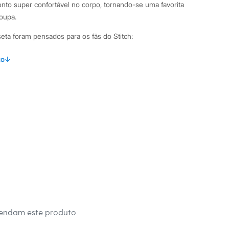
to super confortável no corpo, tornando-se uma favorita
oupa.
eta foram pensados para os fãs do Stitch:
lha 100% algodão, garantindo maciez e respirabilidade.
to
↓
ersonagem Stitch com a frase "Weird, but cute!" e detalhes
.
decote redondo e mangas curtas, um clássico versátil para
a pespontada, proporcionando maior durabilidade à peça.
inações Esta camiseta juvenil é super versátil e fácil de
l casual, use-a com calça jeans e tênis. Nos dias mais quentes,
ou uma saia. Você também pode usá-la por baixo de uma
 criar sobreposições cheias de estilo.
 C&A! ❤
s:
mendam este produto