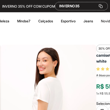
INVERNO35
INVERNO 35% OFF COM CUPOM
Beleza
Mindse7
Calçados
Esportivo
Jeans
Novi
30% OF
camiset
white
A blusa po
R$ 5
1
x
R$ 55,
Selecio