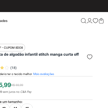
dades
Confira 
F - CUPOM 8DO8
a de algodão infantil stitch manga curta off
(
18
)
deria ter o tecido melhor
Mais avaliações
5,99
R$ 69,99
99
sem juros no
C&A Pay
ne um
tamanho
: