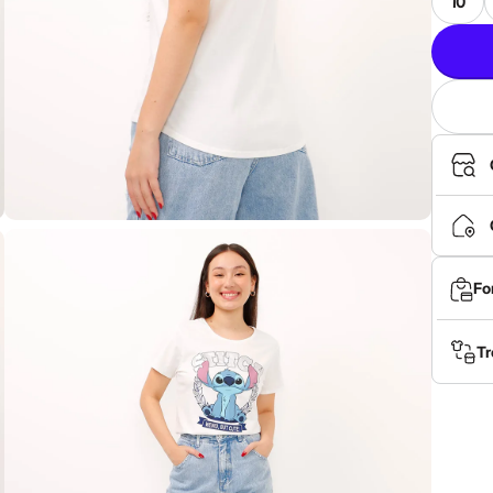
10
Fo
Tr