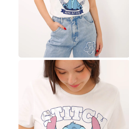
Casacos e Jaquetas
Jeans
Macacões
Saias
Shorts e Bermudas
Vestidos
Acessórios
Bolsas
Bonés e Chapéus
Bijoux
Cintos
Óculos
Relógios
Calçados
Botas
Chinelos
Rasteirinhas
Sandálias
Sapatilhas
Tênis
Marcas
City
Clock House
Mindset
Sawary