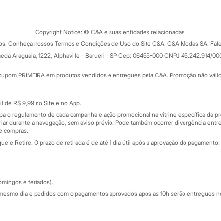
Tipos de serviços
o C&A
Clique e retire
Trocas e devoluções
ograma
Copyright Notice: © C&A e suas entidades relacionadas.
Formas de pagamento
dos. Conheça nossos Termos e Condições de Uso do Site C&A. C&A Modas SA. Fale
Todas as vantagens
ay
eda Araguaia, 1222, Alphaville - Barueri - SP Cep: 06455-000 CNPJ 45.242.914/00
Minha C&A
rtão
Cupons de desconto
cupom PRIMEIRA em produtos vendidos e entregues pela C&A. Promoção não válida p
Cartão presente
atórios
Sobre o cartão presente
nceira
l de R$ 9,99 no Site e no App.
de
iba o regulamento de cada campanha e ação promocional na vitrine específica da
iar durante a navegação, sem aviso prévio. Pode também ocorrer divergência entre
de compras.
 e Retire. O prazo de retirada é de até 1 dia útil após a aprovação do pagamento. 
omingos e feriados).
mesmo dia e pedidos com o pagamentos aprovados após as 10h serão entregues no 
Segurança e qualidade