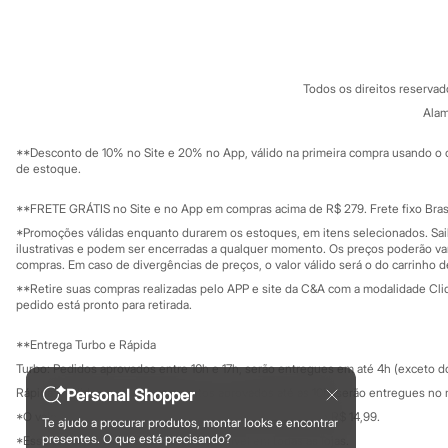
Sobre a C&A
Cartão C&A
Sonic
Sobre o cartã
Fornecedores
Stitch
Termos e condições
C&A&VC
Beleza
Conheça o pr
Kits
Política de privacidade
Perfumes árabes
Todos os direitos reserva
Trabalhe conosco
C&A Pay
Novidades
Sobre o C&A P
Alam
Sustentabilidade
Cabelos
Solicite seu ca
Condicionador
Mapa do site
**Desconto de 10% no Site e 20% no App, válido na primeira compra usando o 
Escovas e Pentes
Governança
Investidores
de estoque.
Finalizadores
Ouvidoria / Rel
Sala de imprensa
Shampoo
Educação fina
**FRETE GRÁTIS no Site e no App em compras acima de R$ 279. Frete fixo Brasi
Tratamento
Privacidade
Cuidados com o corpo
Sustentabilida
*Promoções válidas enquanto durarem os estoques, em itens selecionados. Sa
Configuração de cookies
Hidratante
ilustrativas e podem ser encerradas a qualquer momento. Os preços poderão var
Minha privacidade
compras. Em caso de divergências de preços, o valor válido será o do carrinho 
Protetor solar
Tratamento
**Retire suas compras realizadas pelo APP e site da C&A com a modalidade Clique
Cuidados com o rosto
pedido está pronto para retirada.
Esfoliante
Hidratante
**Entrega Turbo e Rápida
Protetor solar
Turbo: Pedidos aprovados entre 10h e 17h, serão entregues em até 4h (exceto d
Tônicos
Maquiagens
Personal Shopper
Rápida: Pedidos com os pagamentos aprovados até as 10h, serão entregues no 
Base
*O valor do frete para o turbo é R$ 24,99 e para a rápida é R$ 14,99.
Te ajudo a procurar produtos, montar looks e encontrar
Batom
Formas de pagamento
presentes. O que está precisando?
*Essa condição ainda não estará disponível em todas as lojas.