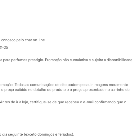
Baixe o app
Google store
Apple store
Atendimento
 conosco pelo chat on-line
01-05
Ajuda
Fale conosco
ara perfumes prestígio. Promoção não cumulativa e sujeita a disponibilidade
Nossas lojas
Nossas lojas plus size
Central de ética
 promoção. Todas as comunicações do site podem possuir imagens meramente
 o preço exibido no detalhe do produto e o preço apresentado no carrinho de
Eventos
Antes de ir à loja, certifique-se de que recebeu o e-mail confirmando que o
Especial Dia dos Pais
dia seguinte (exceto domingos e feriados).