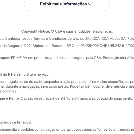
Serviços
Exibir mais informações
Tipos de serviços
o C&A
Clique e retire
Trocas e devoluções
ograma
Copyright Notice: © C&A e suas entidades relacionadas.
Formas de pagamento
dos. Conheça nossos Termos e Condições de Uso do Site C&A. C&A Modas SA. Fale
Todas as vantagens
ay
eda Araguaia, 1222, Alphaville - Barueri - SP Cep: 06455-000 CNPJ 45.242.914/00
Minha C&A
rtão
Cupons de desconto
cupom PRIMEIRA em produtos vendidos e entregues pela C&A. Promoção não válida p
Cartão presente
atórios
Sobre o cartão presente
nceira
l de R$ 9,99 no Site e no App.
de
iba o regulamento de cada campanha e ação promocional na vitrine específica da
iar durante a navegação, sem aviso prévio. Pode também ocorrer divergência entre
de compras.
 e Retire. O prazo de retirada é de até 1 dia útil após a aprovação do pagamento. 
omingos e feriados).
mesmo dia e pedidos com o pagamentos aprovados após as 10h serão entregues no 