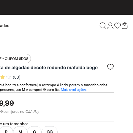
dades
Confira 
F - CUPOM 8DO8
ta de algodão decote redondo mafalda bege
(
83
)
a é bonita e confortável, a estampa é linda, porém o tamanho achei
equeno, uso M e comprei G para fic...
Mais avaliações
9,99
99
sem juros no
C&A Pay
ne um
tamanho
:
P
M
G
GG