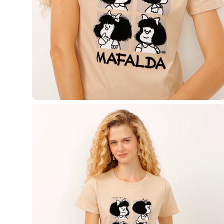
Casacos e Jaquetas
Jeans
Macacões
Saias
Shorts e Bermudas
Vestidos
Acessórios
Bolsas
Bonés e Chapéus
Bijoux
Cintos
Óculos
Relógios
Calçados
Botas
Chinelos
Rasteirinhas
Sandálias
Sapatilhas
Tênis
Marcas
City
Clock House
Mindset
Sawary