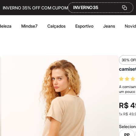
INVERNO35
INVERNO 35% OFF COM CUPOM
Beleza
Mindse7
Calçados
Esportivo
Jeans
Novi
30% OF
camise
A camiset
um pouco p
R$ 4
1
x
R$ 49,
Selecio
PP