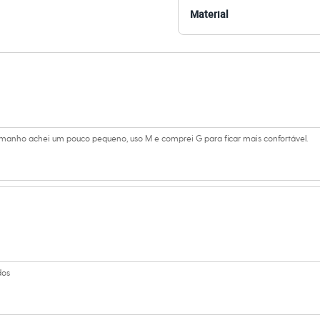
 C&A! ❤
Material
s:
 algodão
 Curta
e Redondo
a
tamanho achei um pouco pequeno, uso M e comprei G para ficar mais confortável.
ino
dos