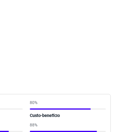
80
%
Custo-benefício
88
%