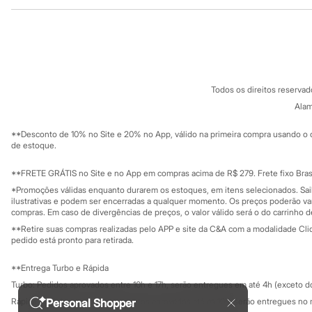
Institucional
Produtos
Sonic
Stitch
Sobre a C&A
Cartão C&A
Beleza
Sobre o cartã
Fornecedores
Kits
Perfumes árabes
Termos e condições
C&A&VC
Novidades
Conheça o pr
Política de privacidade
Cabelos
Todos os direitos reserva
Trabalhe conosco
C&A Pay
Condicionador
Sobre o C&A P
Alam
Escovas e Pentes
Sustentabilidade
Finalizadores
Solicite seu ca
Mapa do site
**Desconto de 10% no Site e 20% no App, válido na primeira compra usando o 
Shampoo
Governança
Investidores
de estoque.
Tratamento
Ouvidoria / Rel
Cuidados com o corpo
Sala de imprensa
Hidratante
Educação fina
**FRETE GRÁTIS no Site e no App em compras acima de R$ 279. Frete fixo Brasi
Privacidade
Protetor solar
Sustentabilida
*Promoções válidas enquanto durarem os estoques, em itens selecionados. Sa
Configuração de cookies
Tratamento
ilustrativas e podem ser encerradas a qualquer momento. Os preços poderão var
Cuidados com o rosto
Minha privacidade
compras. Em caso de divergências de preços, o valor válido será o do carrinho 
Esfoliante
**Retire suas compras realizadas pelo APP e site da C&A com a modalidade Clique
Hidratante
pedido está pronto para retirada.
Protetor solar
Tônicos
**Entrega Turbo e Rápida
Maquiagens
Turbo: Pedidos aprovados entre 10h e 17h, serão entregues em até 4h (exceto d
Base
Batom
Personal Shopper
Rápida: Pedidos com os pagamentos aprovados até as 10h, serão entregues no 