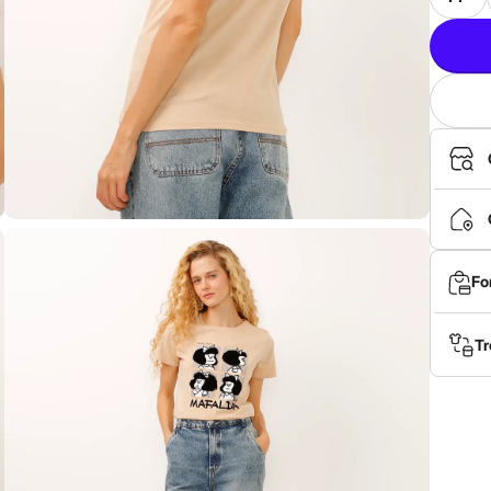
Fo
Tr