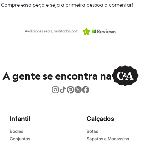
secadora.
Compre essa peça e seja a primeira pessoa a comentar!
al.
peratura média.
Avaliações reais, auditadas por:
úmido.
A gente se encontra na
Infantil
Calçados
Bodies
Botas
Conjuntos
Sapatos e Mocassins