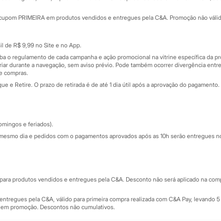
Minha C&A
rtão
Cupons de desconto
cupom PRIMEIRA em produtos vendidos e entregues pela C&A. Promoção não válida p
Cartão presente
atórios
Sobre o cartão presente
nceira
l de R$ 9,99 no Site e no App.
de
iba o regulamento de cada campanha e ação promocional na vitrine específica da
iar durante a navegação, sem aviso prévio. Pode também ocorrer divergência entre
de compras.
 e Retire. O prazo de retirada é de até 1 dia útil após a aprovação do pagamento. 
omingos e feriados).
mesmo dia e pedidos com o pagamentos aprovados após as 10h serão entregues no 
Segurança e qualidade
ara produtos vendidos e entregues pela C&A. Desconto não será aplicado na compr
ntregues pela C&A, válido para primeira compra realizada com C&A Pay, levando 5 
s em promoção. Descontos não cumulativos.