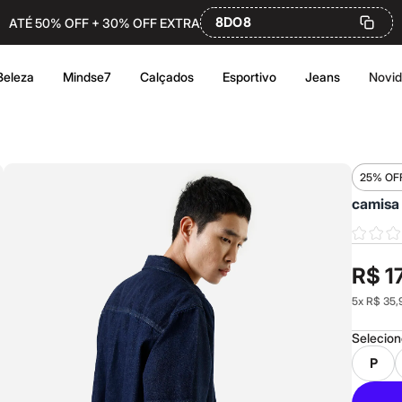
8DO8
ATÉ 50% OFF + 30% OFF EXTRA
Beleza
Mindse7
Calçados
Esportivo
Jeans
Novi
25% OF
camisa
R$ 1
5
x
R$ 35,
Selecio
P