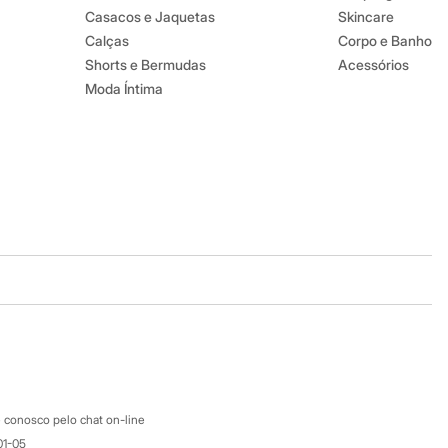
Casacos e Jaquetas
Skincare
Calças
Corpo e Banho
Shorts e Bermudas
Acessórios
Moda Íntima
Baixe o app
Google store
Apple store
Atendimento
 conosco pelo chat on-line
01-05