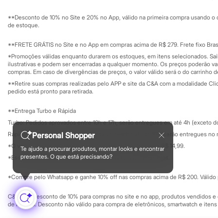
Sustentabilidade
Chinelos
Solicite seu ca
Mapa do site
Pantufas
**Desconto de 10% no Site e 20% no App, válido na primeira compra usando o 
Governança
Rasteirinhas
Investidores
de estoque.
Sandálias
Ouvidoria / Rel
Sala de imprensa
Tênis
Educação fina
**FRETE GRÁTIS no Site e no App em compras acima de R$ 279. Frete fixo Brasi
Diversão
Privacidade
Sustentabilida
*Promoções válidas enquanto durarem os estoques, em itens selecionados. Sa
Marcas
Configuração de cookies
ilustrativas e podem ser encerradas a qualquer momento. Os preços poderão var
Baby Club
Minha privacidade
compras. Em caso de divergências de preços, o valor válido será o do carrinho 
Fifteen
**Retire suas compras realizadas pelo APP e site da C&A com a modalidade Clique
Miss Fifteen
pedido está pronto para retirada.
Palomino
Moda íntima
**Entrega Turbo e Rápida
Calcinhas
Cuecas
Turbo: Pedidos aprovados entre 10h e 17h, serão entregues em até 4h (exceto d
Meias
Rápida: Pedidos com os pagamentos aprovados até as 10h, serão entregues no 
Personal Shopper
Pijamas
*O valor do frete para o turbo é R$ 24,99 e para a rápida é R$ 14,99.
Moda praia
Te ajudo a procurar produtos, montar looks e encontrar
Formas de pagamento
Biquínis e Maiôs
presentes. O que está precisando?
*Essa condição ainda não estará disponível em todas as lojas.
Blusas de proteção
Sungas
*Compre pelo Whatsapp e ganhe 10% off nas compras acima de R$ 200. Válido p
Personagens
Bluey
C&A Pay: desconto de 10% para compras no site e no app, produtos vendidos e e
Disney
de R$ 400. Desconto não válido para compra de eletrônicos, smartwatch e iten
Hello Kitty
Homem Aranha