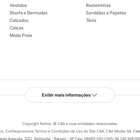
Vestidos
Rasteirinhas
Shorts e Bermudas
Sandálias e Papetes
Calçados
Tênis
Calças
Moda Praia
Serviços
Exibir mais informações
Tipos de serviços
o C&A
Clique e retire
Trocas e devoluções
ograma
Copyright Notice: © C&A e suas entidades relacionadas.
Formas de pagamento
dos. Conheça nossos Termos e Condições de Uso do Site C&A. C&A Modas SA. Fale
Todas as vantagens
ay
eda Araguaia, 1222, Alphaville - Barueri - SP Cep: 06455-000 CNPJ 45.242.914/00