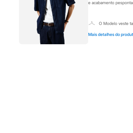
Casacos e Jaquetas
e acabamento pespontad
Jeans
Moda esportiva
Shorts e Saias
Vestidos
O Modelo veste 
Masculino
Altura: 191cm /
Em alta
Mais detalhes do produ
Dia dos Pais
Inverno
Novidades
Informacoes gerai
Roupas
Material
:
100%
Bermudas
Camisas
Cor
:
Azul
Calças
Marcas
:
Clock
Camisetas e Regatas
Manga
:
Manga 
Casacos e Jaquetas
Jeans
Tipo
:
Camisa
Polos
Gênero
:
Mascu
Acessórios
Bolsas e Mochilas
Chapéus e Bonés
Cuidados com a p
Cintos
Carteiras
Temperatura a
Óculos
Não alvejar.
Relógios