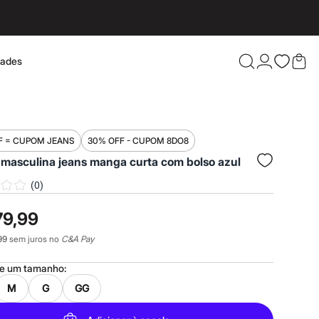
dades
Confira 
F = CUPOM JEANS
30% OFF - CUPOM 8DO8
 masculina jeans manga curta com bolso azul
(
0
)
79,99
99
sem juros no
C&A Pay
ne um
tamanho
:
M
G
GG