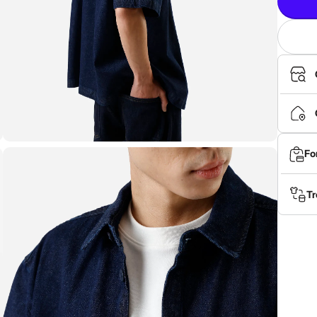
Fo
Tr