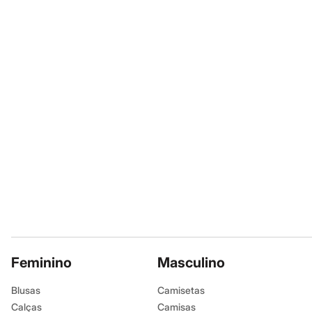
Calçados
Não secar em 
Botas
Secar na vertic
Chinelos
Passar em tem
Sapatos
Sandálias e Papetes
Lavar a seco.
Tênis
Não limpar a 
Moda esportiva
Azul Escuro.
Acessórios
Bermudas
Camisetas
Calças
Calçados
Regatas
Moda íntima
Cuecas
Meias
Pijamas
Moda praia
Personagens
Plus size
Blusas e Camisetas
Feminino
Masculino
Calças
Camisas
Blusas
Camisetas
Casacos e Jaquetas
Calças
Jeans
Camisas