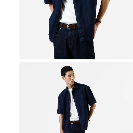
Blusas e Camisetas
Básicos
Calças
Casacos e Jaquetas
Jeans
Macacões
Saias
Shorts e Bermudas
Vestidos
Acessórios
Bolsas
Bonés e Chapéus
Bijoux
Cintos
Óculos
Relógios
Calçados
Botas
Chinelos
Rasteirinhas
Sandálias
Sapatilhas
Tênis
Marcas
City