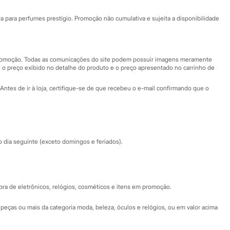
Ajuda
Fale conosco
ara perfumes prestígio. Promoção não cumulativa e sujeita a disponibilidade
Nossas lojas
Nossas lojas plus size
Central de ética
 promoção. Todas as comunicações do site podem possuir imagens meramente
 o preço exibido no detalhe do produto e o preço apresentado no carrinho de
Eventos
Antes de ir à loja, certifique-se de que recebeu o e-mail confirmando que o
Especial Dia dos Pais
dia seguinte (exceto domingos e feriados).
a de eletrônicos, relógios, cosméticos e itens em promoção.
peças ou mais da categoria moda, beleza, óculos e relógios, ou em valor acima