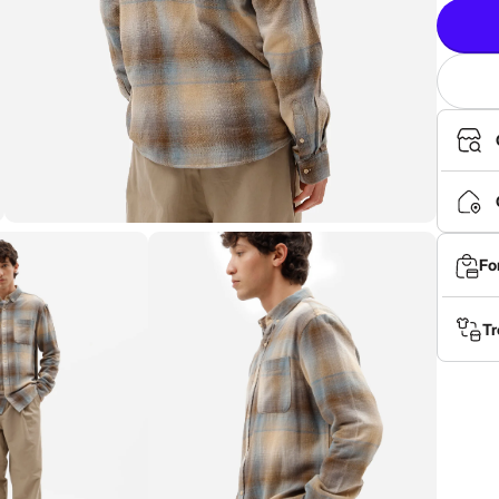
Fo
Tr