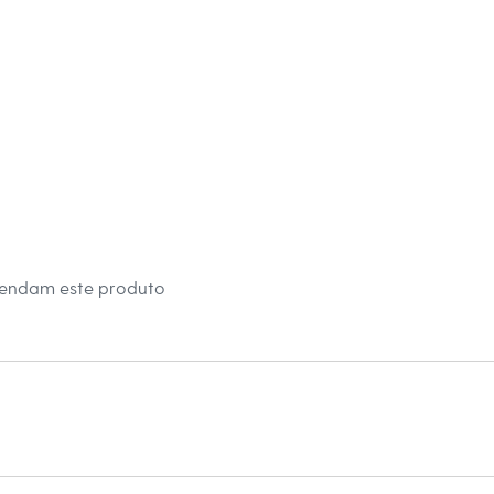
s:
 algodão
 longa
lino
eca:
té 40º.
mendam este produto
secadora.
al.
peratura média.
úmido.