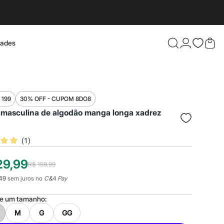
dades
Confira 
 199
30% OFF - CUPOM 8DO8
 masculina de algodão manga longa xadrez
(
1
)
29,99
R$ 159,99
49
sem juros no
C&A Pay
ne um
tamanho
:
M
G
GG