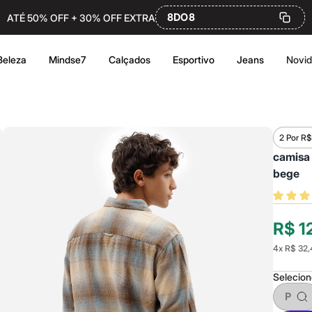
8DO8
ATÉ 50% OFF + 30% OFF EXTRA
Beleza
Mindse7
Calçados
Esportivo
Jeans
Novi
2 Por R$
camisa
bege
R$ 1
4
x
R$ 32,
Selecio
P