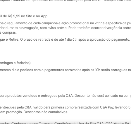
Cartão presente
atórios
Sobre o cartão presente
nceira
l de R$ 9,99 no Site e no App.
de
iba o regulamento de cada campanha e ação promocional na vitrine específica da
iar durante a navegação, sem aviso prévio. Pode também ocorrer divergência entre
de compras.
 e Retire. O prazo de retirada é de até 1 dia útil após a aprovação do pagamento. 
omingos e feriados).
mesmo dia e pedidos com o pagamentos aprovados após as 10h serão entregues no 
Segurança e qualidade
ara produtos vendidos e entregues pela C&A. Desconto não será aplicado na compr
ntregues pela C&A, válido para primeira compra realizada com C&A Pay, levando 5 
s em promoção. Descontos não cumulativos.
rvados.
Conheça nossos Termos e Condições de Uso do Site C&A
. C&A Modas SA.