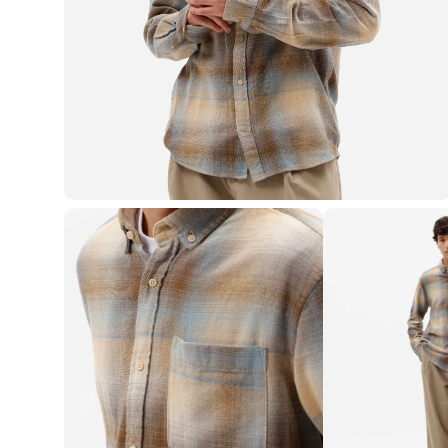
Blusas e Camisetas
Básicos
Calças
Casacos e Jaquetas
Jeans
Macacões
Saias
Shorts e Bermudas
Vestidos
Acessórios
Bolsas
Bonés e Chapéus
Bijoux
Cintos
Óculos
Relógios
Calçados
Botas
Chinelos
Rasteirinhas
Sandálias
Sapatilhas
Tênis
Marcas
City