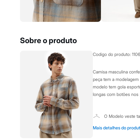
Clock House
Mindset
Sawary
Yessica
Moda esportiva
Acessórios
Blusas
Sobre o produto
Calçados
Leggings
Shorts e Bermudas
Codigo do produto
:
110
Tops
Moda íntima
Calcinhas
Camisa masculina confe
Cintas e Modeladores
peça tem a modelagem r
Meias
Pijamas
modelo tem gola esporte
Sutiãs e Tops
longas com botões nos 
Moda praia
Biquínis
Maiôs
Saídas de praia
O Modelo veste 
Personagens
Plus size
Altura: 186cm /
Mais detalhes do produ
Blusas e Camisetas
Calças