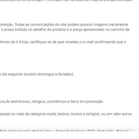
Nossas lojas
Nossas lojas plus size
Central de ética
 promoção. Todas as comunicações do site podem possuir imagens meramente
 o preço exibido no detalhe do produto e o preço apresentado no carrinho de
Eventos
Antes de ir à loja, certifique-se de que recebeu o e-mail confirmando que o
Especial Dia dos Pais
dia seguinte (exceto domingos e feriados).
a de eletrônicos, relógios, cosméticos e itens em promoção.
peças ou mais da categoria moda, beleza, óculos e relógios, ou em valor acima
 Fale conosco pelo
chat on-line
- Alameda Araguaia, 1222, Alphaville - Barueri -