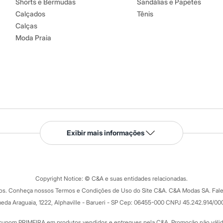
Shorts e Bermudas
Sandálias e Papetes
Calçados
Tênis
Calças
Moda Praia
Serviços
Exibir mais informações
Tipos de serviços
o C&A
Clique e retire
Trocas e devoluções
ograma
Copyright Notice: © C&A e suas entidades relacionadas.
Formas de pagamento
dos. Conheça nossos Termos e Condições de Uso do Site C&A. C&A Modas SA. Fale
Todas as vantagens
ay
eda Araguaia, 1222, Alphaville - Barueri - SP Cep: 06455-000 CNPJ 45.242.914/00
Minha C&A
rtão
Cupons de desconto
cupom PRIMEIRA em produtos vendidos e entregues pela C&A. Promoção não válida p