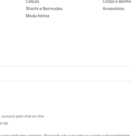
Calças
Corpo e Banho
Shorts e Bermudas
Acessórios
Moda Íntima
Baixe o app
Google store
Apple store
Atendimento
 conosco pelo chat on-line
01-05
Ajuda
Fale conosco
ara perfumes prestígio. Promoção não cumulativa e sujeita a disponibilidade