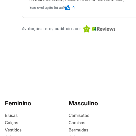
(Cliente avaliou este produto mas não fez um comentário)
Calçados
0
Esta avaliação foi útil?
Botas
Chinelos
Sapatos
Sandálias e Papetes
Avaliações reais, auditadas por:
Tênis
Moda esportiva
Acessórios
Bermudas
Camisetas
Calças
Calçados
Regatas
Moda íntima
Cuecas
Meias
Pijamas
Moda praia
Personagens
Feminino
Masculino
Plus size
Blusas e Camisetas
Blusas
Camisetas
Calças
Calças
Camisas
Camisas
Casacos e Jaquetas
Vestidos
Bermudas
Jeans