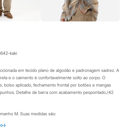
6642-kaki
ccionada em tecido plano de algodão e padronagem xadrez. A
eta e o caimento é confortavelmente solto ao corpo. O
, bolso aplicado, fechamento frontal por botões e mangas
punhos. Detalhe de barra com acabamento pespontado./42
tamanho M.
Suas medidas são:
 Cintura: 83cm / Quadril: 100cm.
to
↓