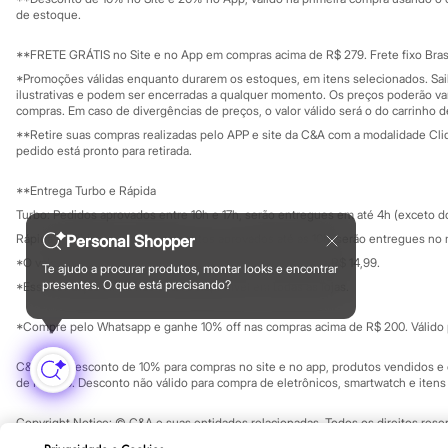
Governança
Chinelos
Investidores
de estoque.
Pantufas
Ouvidoria / Rel
Sala de imprensa
Rasteirinhas
Educação fina
**FRETE GRÁTIS no Site e no App em compras acima de R$ 279. Frete fixo Brasi
Sandálias
Privacidade
Sustentabilida
*Promoções válidas enquanto durarem os estoques, em itens selecionados. Sa
Tênis
Configuração de cookies
ilustrativas e podem ser encerradas a qualquer momento. Os preços poderão var
Diversão
Minha privacidade
compras. Em caso de divergências de preços, o valor válido será o do carrinho 
Marcas
**Retire suas compras realizadas pelo APP e site da C&A com a modalidade Clique
Baby Club
pedido está pronto para retirada.
Fifteen
Miss Fifteen
**Entrega Turbo e Rápida
Palomino
Moda íntima
Turbo: Pedidos aprovados entre 10h e 17h, serão entregues em até 4h (exceto d
Calcinhas
Rápida: Pedidos com os pagamentos aprovados até as 10h, serão entregues no 
Personal Shopper
Cuecas
*O valor do frete para o turbo é R$ 24,99 e para a rápida é R$ 14,99.
Meias
Te ajudo a procurar produtos, montar looks e encontrar
Formas de pagamento
Pijamas
presentes. O que está precisando?
*Essa condição ainda não estará disponível em todas as lojas.
Moda praia
Biquínis e Maiôs
*Compre pelo Whatsapp e ganhe 10% off nas compras acima de R$ 200. Válido p
Blusas de proteção
Sungas
C&A Pay: desconto de 10% para compras no site e no app, produtos vendidos e e
Personagens
de R$ 400. Desconto não válido para compra de eletrônicos, smartwatch e iten
Bluey
Disney
Copyright Notice: © C&A e suas entidades relacionadas. Todos os direitos rese
Hello Kitty
SP Cep: 06455-000 CNPJ 45.242.914/0001-05
Homem Aranha