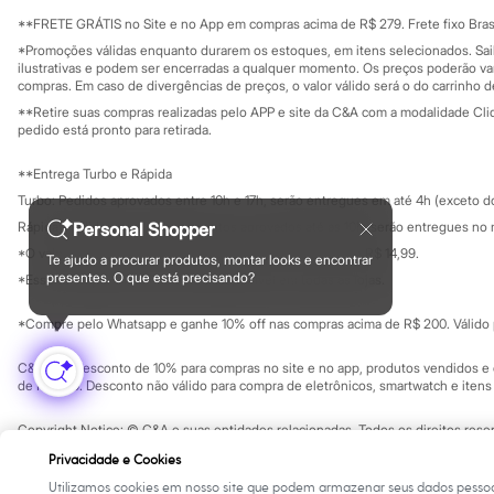
Sala de imprensa
Sonic
Educação fina
**FRETE GRÁTIS no Site e no App em compras acima de R$ 279. Frete fixo Brasi
Stitch
Privacidade
Sustentabilida
*Promoções válidas enquanto durarem os estoques, em itens selecionados. Sa
Beleza
Configuração de cookies
ilustrativas e podem ser encerradas a qualquer momento. Os preços poderão var
Kits
Minha privacidade
compras. Em caso de divergências de preços, o valor válido será o do carrinho 
Perfumes árabes
**Retire suas compras realizadas pelo APP e site da C&A com a modalidade Clique
Novidades
pedido está pronto para retirada.
Cabelos
Condicionador
Escovas e Pentes
**Entrega Turbo e Rápida
Finalizadores
Turbo: Pedidos aprovados entre 10h e 17h, serão entregues em até 4h (exceto d
Shampoo
Personal Shopper
Rápida: Pedidos com os pagamentos aprovados até as 10h, serão entregues no 
Tratamento
Cuidados com o corpo
*O valor do frete para o turbo é R$ 24,99 e para a rápida é R$ 14,99.
Te ajudo a procurar produtos, montar looks e encontrar
Formas de pagamento
Hidratante
presentes. O que está precisando?
*Essa condição ainda não estará disponível em todas as lojas.
Protetor solar
Tratamento
*Compre pelo Whatsapp e ganhe 10% off nas compras acima de R$ 200. Válido p
Cuidados com o rosto
Esfoliante
C&A Pay: desconto de 10% para compras no site e no app, produtos vendidos e e
Hidratante
de R$ 400. Desconto não válido para compra de eletrônicos, smartwatch e iten
Protetor solar
Tônicos
Copyright Notice: © C&A e suas entidades relacionadas. Todos os direitos rese
Maquiagens
SP Cep: 06455-000 CNPJ 45.242.914/0001-05
Base
Privacidade e Cookies
Batom
Utilizamos cookies em nosso site que podem armazenar seus dados pessoa