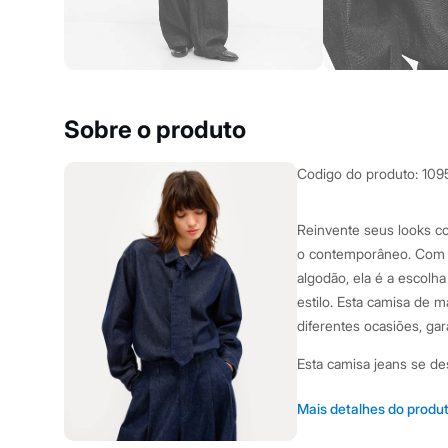
Yessica
Moda esportiva
Acessórios
Blusas
Calçados
Leggings
Shorts e Bermudas
Sobre o produto
Tops
Moda íntima
Calcinhas
Codigo do produto
:
109
Cintas e Modeladores
Meias
Pijamas
Reinvente seus looks co
Sutiãs e Tops
o contemporâneo. Com 
Moda praia
Biquínis
algodão, ela é a escolh
Maiôs
estilo. Esta camisa de m
Saídas de praia
diferentes ocasiões, ga
Personagens
Plus size
Esta camisa jeans se d
Blusas e Camisetas
Calças
Casacos e Jaquetas
Modelagem reta com 
Mais detalhes do produ
Jeans
liberdade de movime
Moda esportiva