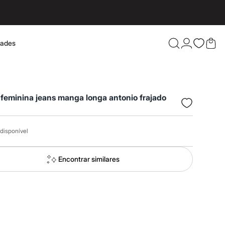
dades
Confira 
feminina jeans manga longa antonio frajado
disponível
Encontrar similares