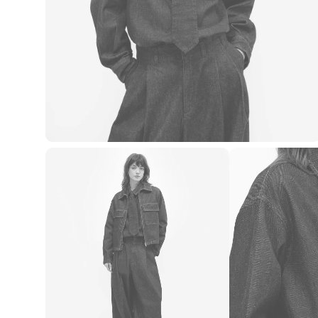
Casacos e Jaquetas
Jeans
Macacões
Saias
Shorts e Bermudas
Vestidos
Acessórios
Bolsas
Bonés e Chapéus
Bijoux
Cintos
Óculos
Relógios
Calçados
Botas
Chinelos
Rasteirinhas
Sandálias
Sapatilhas
Tênis
Marcas
City
Clock House
Mindset
Sawary