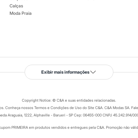
Calças
Moda Praia
Serviços
Exibir mais informações
Tipos de serviços
o C&A
Clique e retire
Trocas e devoluções
ograma
Copyright Notice: © C&A e suas entidades relacionadas.
Formas de pagamento
dos. Conheça nossos Termos e Condições de Uso do Site C&A. C&A Modas SA. Fale
Todas as vantagens
ay
eda Araguaia, 1222, Alphaville - Barueri - SP Cep: 06455-000 CNPJ 45.242.914/00
Minha C&A
rtão
Cupons de desconto
cupom PRIMEIRA em produtos vendidos e entregues pela C&A. Promoção não válida p
Cartão presente
atórios