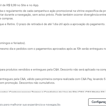
Sobre o cartão presente
nceira
l de R$ 9,99 no Site e no App.
de
iba o regulamento de cada campanha e ação promocional na vitrine específica da
iar durante a navegação, sem aviso prévio. Pode também ocorrer divergência entre
de compras.
 e Retire. O prazo de retirada é de até 1 dia útil após a aprovação do pagamento. 
omingos e feriados).
mesmo dia e pedidos com o pagamentos aprovados após as 10h serão entregues no 
Segurança e qualidade
ara produtos vendidos e entregues pela C&A. Desconto não será aplicado na compr
ntregues pela C&A, válido para primeira compra realizada com C&A Pay, levando 5 
s em promoção. Descontos não cumulativos.
rvados.
Conheça nossos Termos e Condições de Uso do Site C&A
. C&A Modas SA.
Configuraç
is para melhorar sua experiência e navegação.