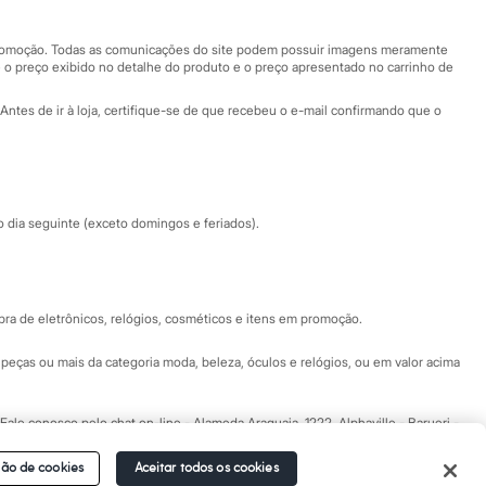
Nossas lojas plus size
Central de ética
 promoção. Todas as comunicações do site podem possuir imagens meramente
 o preço exibido no detalhe do produto e o preço apresentado no carrinho de
Eventos
Antes de ir à loja, certifique-se de que recebeu o e-mail confirmando que o
Especial Dia dos Pais
dia seguinte (exceto domingos e feriados).
a de eletrônicos, relógios, cosméticos e itens em promoção.
peças ou mais da categoria moda, beleza, óculos e relógios, ou em valor acima
 Fale conosco pelo
chat on-line
- Alameda Araguaia, 1222, Alphaville - Barueri -
ão de cookies
Aceitar todos os cookies