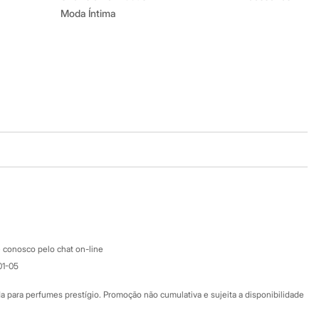
Moda Íntima
Baixe o app
Google store
Apple store
Atendimento
 conosco pelo chat on-line
01-05
Ajuda
Fale conosco
ara perfumes prestígio. Promoção não cumulativa e sujeita a disponibilidade
Nossas lojas