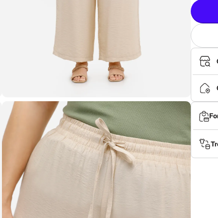
Fo
Tr