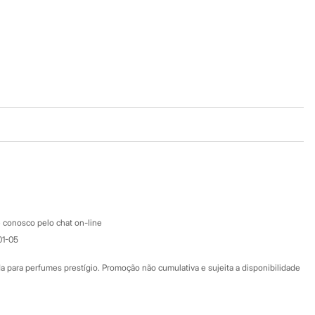
Baixe o app
Google store
Apple store
Atendimento
 conosco pelo chat on-line
01-05
Ajuda
Fale conosco
ara perfumes prestígio. Promoção não cumulativa e sujeita a disponibilidade
Nossas lojas
Nossas lojas plus size