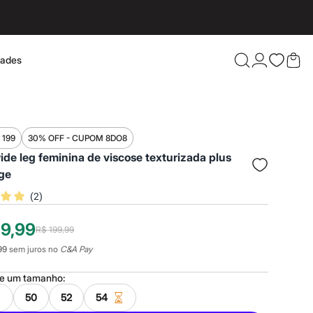
dades
Confira 
 199
30% OFF - CUPOM 8DO8
ide leg feminina de viscose texturizada plus
ge
(
2
)
19,99
R$ 199,99
99
sem juros no
C&A Pay
ne um
tamanho
:
50
52
54