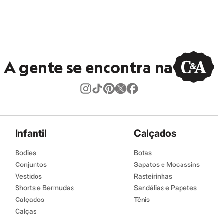
ontal.
peratura mínima.
co.
do.
A gente se encontra na
Infantil
Calçados
Bodies
Botas
Conjuntos
Sapatos e Mocassins
Vestidos
Rasteirinhas
Shorts e Bermudas
Sandálias e Papetes
Calçados
Tênis
Calças