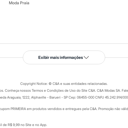
Moda Praia
Serviços
Exibir mais informações
Tipos de serviços
o C&A
Clique e retire
Trocas e devoluções
ograma
Copyright Notice: © C&A e suas entidades relacionadas.
Formas de pagamento
dos. Conheça nossos Termos e Condições de Uso do Site C&A. C&A Modas SA. Fale
Todas as vantagens
ay
eda Araguaia, 1222, Alphaville - Barueri - SP Cep: 06455-000 CNPJ 45.242.914/00
Minha C&A
rtão
Cupons de desconto
cupom PRIMEIRA em produtos vendidos e entregues pela C&A. Promoção não válida p
Cartão presente
atórios
Sobre o cartão presente
nceira
l de R$ 9,99 no Site e no App.