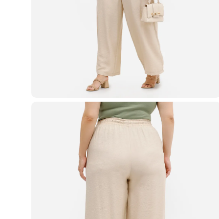
Casacos e Jaquetas
Jeans
Macacões
Saias
Shorts e Bermudas
Vestidos
Acessórios
Bolsas
Bonés e Chapéus
Bijoux
Cintos
Óculos
Relógios
Calçados
Botas
Chinelos
Rasteirinhas
Sandálias
Sapatilhas
Tênis
Marcas
City
Clock House
Mindset
Sawary