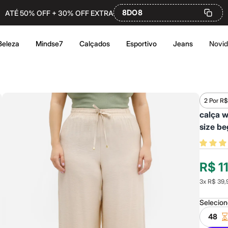
8DO8
ATÉ 50% OFF + 30% OFF EXTRA
Beleza
Mindse7
Calçados
Esportivo
Jeans
Novi
2 Por R$
calça w
size be
R$ 1
3
x
R$ 39,
Selecio
48