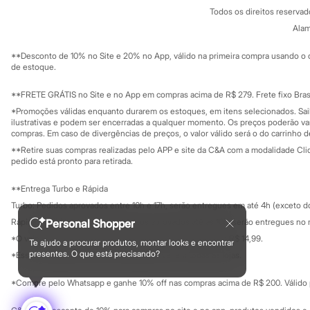
Política de privacidade
Minecraft
Todos os direitos reserva
Trabalhe conosco
C&A Pay
Naruto
Sobre o C&A P
Alam
Sustentabilidade
Patrulha Canina
Solicite seu ca
Sonic
Mapa do site
**Desconto de 10% no Site e 20% no App, válido na primeira compra usando o 
Stitch
Governança
Investidores
de estoque.
Beleza
Ouvidoria / Rel
Sala de imprensa
Kits
Educação fina
**FRETE GRÁTIS no Site e no App em compras acima de R$ 279. Frete fixo Brasi
Perfumes árabes
Privacidade
Novidades
Sustentabilida
*Promoções válidas enquanto durarem os estoques, em itens selecionados. Sa
Configuração de cookies
Cabelos
ilustrativas e podem ser encerradas a qualquer momento. Os preços poderão var
Minha privacidade
compras. Em caso de divergências de preços, o valor válido será o do carrinho 
Condicionador
Escovas e Pentes
**Retire suas compras realizadas pelo APP e site da C&A com a modalidade Clique
Finalizadores
pedido está pronto para retirada.
Shampoo
Tratamento
**Entrega Turbo e Rápida
Cuidados com o corpo
Turbo: Pedidos aprovados entre 10h e 17h, serão entregues em até 4h (exceto d
Hidratante
Protetor solar
Personal Shopper
Rápida: Pedidos com os pagamentos aprovados até as 10h, serão entregues no 
Tratamento
*O valor do frete para o turbo é R$ 24,99 e para a rápida é R$ 14,99.
Te ajudo a procurar produtos, montar looks e encontrar
Cuidados com o rosto
Formas de pagamento
presentes. O que está precisando?
*Essa condição ainda não estará disponível em todas as lojas.
Esfoliante
Hidratante
*Compre pelo Whatsapp e ganhe 10% off nas compras acima de R$ 200. Válido p
Protetor solar
Tônicos