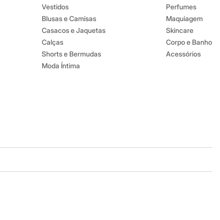
Vestidos
Perfumes
Blusas e Camisas
Maquiagem
Casacos e Jaquetas
Skincare
Calças
Corpo e Banho
Shorts e Bermudas
Acessórios
Moda Íntima
Baixe o app
Google store
Apple store