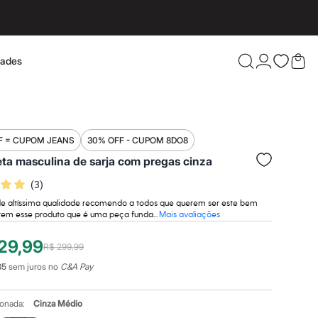
dades
Confira 
F = CUPOM JEANS
30% OFF - CUPOM 8DO8
eta masculina de sarja com pregas cinza
(
3
)
de altíssima qualidade recomendo a todos que querem ser este bem
rem esse produto que é uma peça funda...
Mais avaliações
29,99
R$ 299,99
85
sem juros no
C&A Pay
ionada:
Cinza Médio