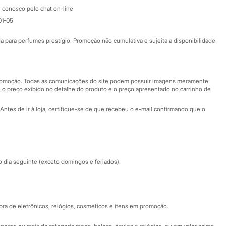
Atendimento
 conosco pelo chat on-line
01-05
Ajuda
Fale conosco
ara perfumes prestígio. Promoção não cumulativa e sujeita a disponibilidade
Nossas lojas
Nossas lojas plus size
Central de ética
 promoção. Todas as comunicações do site podem possuir imagens meramente
 o preço exibido no detalhe do produto e o preço apresentado no carrinho de
Eventos
Antes de ir à loja, certifique-se de que recebeu o e-mail confirmando que o
Especial Dia dos Pais
dia seguinte (exceto domingos e feriados).
a de eletrônicos, relógios, cosméticos e itens em promoção.