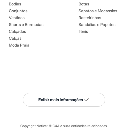
Bodies
Botas
Conjuntos
Sapatos e Mocassins
Vestidos
Rasteirinhas
Shorts e Bermudas
Sandálias e Papetes
Calçados
Tênis
Calças
Moda Praia
Serviços
Exibir mais informações
Tipos de serviços
o C&A
Clique e retire
Trocas e devoluções
ograma
Copyright Notice: © C&A e suas entidades relacionadas.