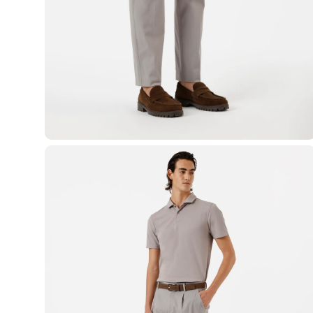
Blusas e Camisetas
Básicos
Calças
Casacos e Jaquetas
Jeans
Macacões
Saias
Shorts e Bermudas
Vestidos
Acessórios
Bolsas
Bonés e Chapéus
Bijoux
Cintos
Óculos
Relógios
Calçados
Botas
Chinelos
Rasteirinhas
Sandálias
Sapatilhas
Tênis
Marcas
City