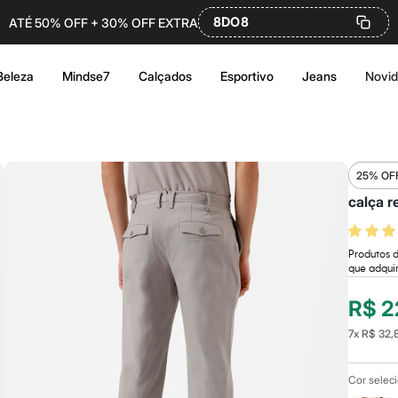
8DO8
ATÉ 50% OFF + 30% OFF EXTRA
Beleza
Mindse7
Calçados
Esportivo
Jeans
Novi
25% OF
calça r
Produtos 
que adqui
R$ 2
7
x
R$ 32,
Cor selec