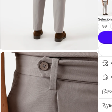
Selecio
38
Fo
Tr