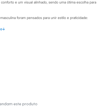
 conforto e um visual alinhado, sendo uma ótima escolha para
masculina foram pensados para unir estilo e praticidade:
regas frontais, um detalhe de alfaiataria que adiciona
to
↓
.
elastano, que garante conforto, flexibilidade e um ótimo
ra cinto e fechamento frontal por zíper e botão.
ois frontais e dois posteriores com lapela e fechamento por
binações Para um visual de trabalho ou um evento mais
lça de sarja com uma camisa social e um sapato de couro. Se a
extra de elegância, um blazer é o complemento ideal. Já para
te na combinação com uma camisa polo ou camiseta básica e
m look moderno e confortável.
mendam este produto
a C&A! ❤/42