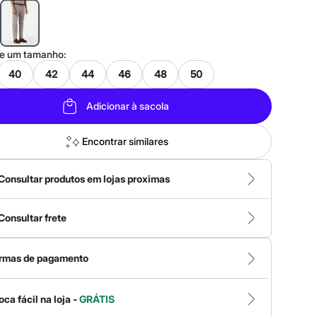
ne um
tamanho
:
40
42
44
46
48
50
Adicionar à sacola
Encontrar similares
Consultar produtos em lojas proximas
Consultar frete
rmas de pagamento
oca fácil na loja -
GRÁTIS