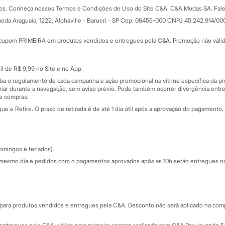
Formas de pagamento
dos. Conheça nossos Termos e Condições de Uso do Site C&A. C&A Modas SA. Fale
Todas as vantagens
ay
eda Araguaia, 1222, Alphaville - Barueri - SP Cep: 06455-000 CNPJ 45.242.914/00
Minha C&A
rtão
Cupons de desconto
cupom PRIMEIRA em produtos vendidos e entregues pela C&A. Promoção não válida p
Cartão presente
atórios
Sobre o cartão presente
nceira
l de R$ 9,99 no Site e no App.
de
iba o regulamento de cada campanha e ação promocional na vitrine específica da
iar durante a navegação, sem aviso prévio. Pode também ocorrer divergência entre
de compras.
 e Retire. O prazo de retirada é de até 1 dia útil após a aprovação do pagamento. 
omingos e feriados).
mesmo dia e pedidos com o pagamentos aprovados após as 10h serão entregues no 
Segurança e qualidade
ara produtos vendidos e entregues pela C&A. Desconto não será aplicado na compr