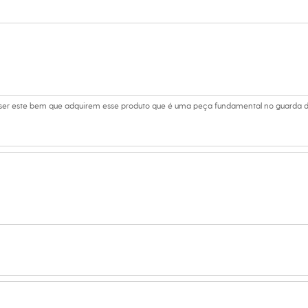
tamanho M.
Suas medidas são:
 Cintura: 75cm / Quadril: 97cm.
s:
m ser este bem que adquirem esse produto que é uma peça fundamental no guard
lgodão, 3% elastano
lino
eca:
ratura máxima de 40ºC.
secadora.
al.
eratura mínima.