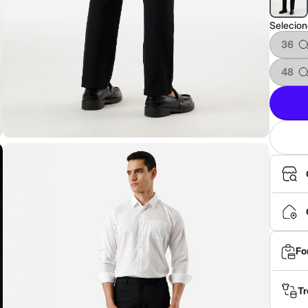
Selecio
36
48
Fo
Tr