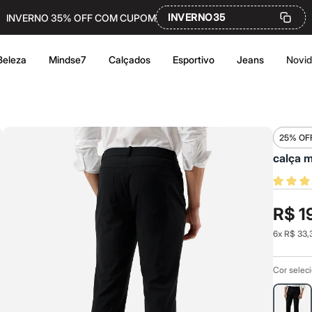
INVERNO35
INVERNO 35% OFF COM CUPOM
Beleza
Mindse7
Calçados
Esportivo
Jeans
Novi
25% OF
calça m
R$ 1
6
x
R$ 33,
Cor selec