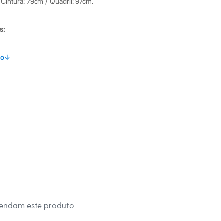
 Cintura: 79cm / Quadril: 97cm.
s:
Poliéster
to
↓
lino
eca:
té 40º - Não alvejar - Não secar em secadora - Secar na
sar em temperatura mínima - Não lavar à seco - limpar à úmido.
mendam este produto