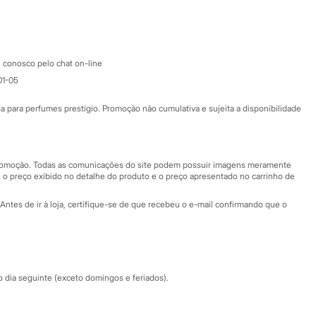
Google store
Apple store
Atendimento
 conosco pelo chat on-line
01-05
Ajuda
Fale conosco
ara perfumes prestígio. Promoção não cumulativa e sujeita a disponibilidade
Nossas lojas
Nossas lojas plus size
Central de ética
 promoção. Todas as comunicações do site podem possuir imagens meramente
 o preço exibido no detalhe do produto e o preço apresentado no carrinho de
Eventos
Antes de ir à loja, certifique-se de que recebeu o e-mail confirmando que o
Especial Dia dos Pais
dia seguinte (exceto domingos e feriados).