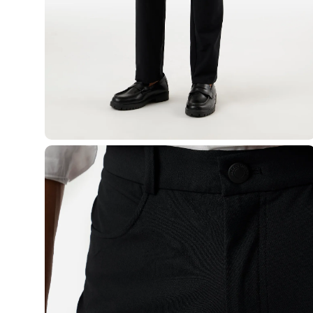
Casacos e Jaquetas
Jeans
Macacões
Saias
Shorts e Bermudas
Vestidos
Acessórios
Bolsas
Bonés e Chapéus
Bijoux
Cintos
Óculos
Relógios
Calçados
Botas
Chinelos
Rasteirinhas
Sandálias
Sapatilhas
Tênis
Marcas
City
Clock House
Mindset
Sawary