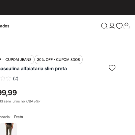
dades
Confira 
F = CUPOM JEANS
30% OFF - CUPOM 8DO8
asculina alfaiataria slim preta
(
2
)
99,99
33
sem juros no
C&A Pay
ionada:
Preto