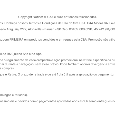
Tipos de serviços
o C&A
Clique e retire
Trocas e devoluções
ograma
Copyright Notice: © C&A e suas entidades relacionadas.
Formas de pagamento
dos. Conheça nossos Termos e Condições de Uso do Site C&A. C&A Modas SA. Fale
Todas as vantagens
ay
eda Araguaia, 1222, Alphaville - Barueri - SP Cep: 06455-000 CNPJ 45.242.914/00
Minha C&A
rtão
Cupons de desconto
cupom PRIMEIRA em produtos vendidos e entregues pela C&A. Promoção não válida p
Cartão presente
atórios
Sobre o cartão presente
nceira
l de R$ 9,99 no Site e no App.
de
iba o regulamento de cada campanha e ação promocional na vitrine específica da
iar durante a navegação, sem aviso prévio. Pode também ocorrer divergência entre
de compras.
 e Retire. O prazo de retirada é de até 1 dia útil após a aprovação do pagamento. 
omingos e feriados).
mesmo dia e pedidos com o pagamentos aprovados após as 10h serão entregues no 
Segurança e qualidade