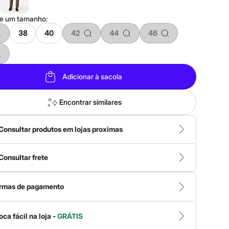
ne um
tamanho
:
38
40
42
44
46
Adicionar à sacola
Encontrar similares
Consultar produtos em lojas proximas
Consultar frete
rmas de pagamento
oca fácil na loja -
GRÁTIS