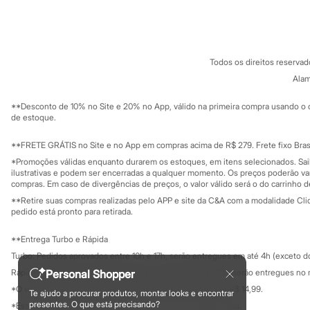
Sobre a C&A
Cartão C&A
Sandálias
Sobre o cartã
Fornecedores
Tênis
Diversão
Termos e condições
C&A&VC
Conheça o pr
Marcas
Política de privacidade
Baby Club
Todos os direitos reserva
Trabalhe conosco
C&A Pay
Fifteen
Sobre o C&A P
Alam
Miss Fifteen
Sustentabilidade
Solicite seu ca
Palomino
Mapa do site
**Desconto de 10% no Site e 20% no App, válido na primeira compra usando o 
Moda íntima
Governança
Investidores
de estoque.
Calcinhas
Ouvidoria / Rel
Cuecas
Sala de imprensa
Educação fina
**FRETE GRÁTIS no Site e no App em compras acima de R$ 279. Frete fixo Brasi
Meias
Privacidade
Pijamas
Sustentabilida
*Promoções válidas enquanto durarem os estoques, em itens selecionados. Sa
Configuração de cookies
Moda praia
ilustrativas e podem ser encerradas a qualquer momento. Os preços poderão var
Biquínis e Maiôs
Minha privacidade
compras. Em caso de divergências de preços, o valor válido será o do carrinho 
Blusas de proteção
**Retire suas compras realizadas pelo APP e site da C&A com a modalidade Clique
Sungas
pedido está pronto para retirada.
Personagens
Bluey
**Entrega Turbo e Rápida
Disney
Turbo: Pedidos aprovados entre 10h e 17h, serão entregues em até 4h (exceto d
Hello Kitty
Homem Aranha
Rápida: Pedidos com os pagamentos aprovados até as 10h, serão entregues no 
Personal Shopper
Minecraft
*O valor do frete para o turbo é R$ 24,99 e para a rápida é R$ 14,99.
Te ajudo a procurar produtos, montar looks e encontrar
Naruto
Formas de pagamento
presentes. O que está precisando?
*Essa condição ainda não estará disponível em todas as lojas.
Patrulha Canina