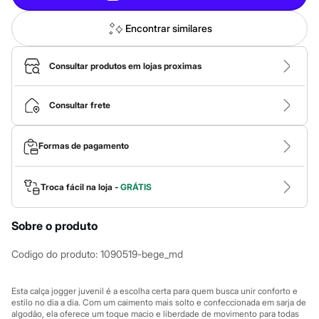
Calças
Casacos e Jaquetas
Jeans
Encontrar similares
Macacões
Saias
Shorts e Bermudas
Consultar produtos em lojas proximas
Vestidos
Acessórios
Bolsas
Consultar frete
Bonés e Chapéus
Bijoux
Cintos
Formas de pagamento
Óculos
Relógios
Calçados
Troca fácil na loja -
GRÁTIS
Botas
Chinelos
Rasteirinhas
Sobre o produto
Sandálias
Sapatilhas
Codigo do produto
:
1090519-bege_md
Tênis
Marcas
City
Esta calça jogger juvenil é a escolha certa para quem busca unir conforto e
Clock House
estilo no dia a dia. Com um caimento mais solto e confeccionada em sarja de
Mindset
algodão, ela oferece um toque macio e liberdade de movimento para todas