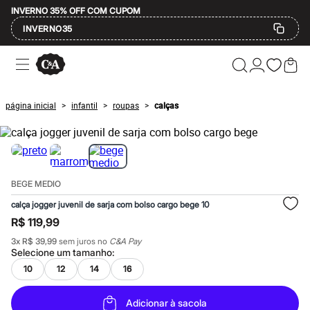
INVERNO 35% OFF COM CUPOM
INVERNO35
Ofertas
Compre por Departamento
Feminino
Masculino
página inicial
infantil
roupas
calças
>
>
>
Infantil
Calçados
Mindse7
Plus Size
Até 20% off
Até 40% off
BEGE MEDIO
Até 60% off
A partir de 60% off
calça jogger juvenil de sarja com bolso cargo bege 10
Feminino
R$ 119,99
Em alta
Inverno
3
x
R$ 39,99
sem juros no
C&A Pay
Alfaiataria
Selecione um
tamanho
:
Novidades
10
12
14
16
Roupas
Blusas e Camisetas
Básicos
Adicionar à sacola