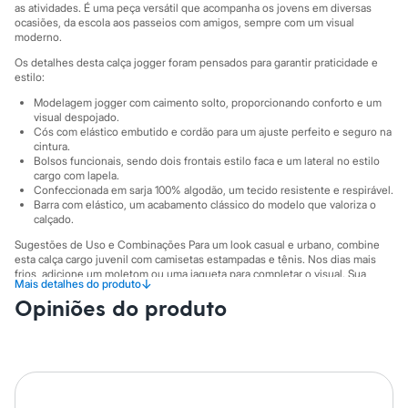
Sawary
as atividades. É uma peça versátil que acompanha os jovens em diversas
Yessica
ocasiões, da escola aos passeios com amigos, sempre com um visual
Moda esportiva
moderno.
Acessórios
Os detalhes desta calça jogger foram pensados para garantir praticidade e
Blusas
estilo:
Calçados
Leggings
Modelagem jogger com caimento solto, proporcionando conforto e um
Shorts e Bermudas
visual despojado.
Cós com elástico embutido e cordão para um ajuste perfeito e seguro na
Tops
cintura.
Moda íntima
Bolsos funcionais, sendo dois frontais estilo faca e um lateral no estilo
Calcinhas
cargo com lapela.
Cintas e Modeladores
Confeccionada em sarja 100% algodão, um tecido resistente e respirável.
Meias
Barra com elástico, um acabamento clássico do modelo que valoriza o
Pijamas
calçado.
Sutiãs e Tops
Sugestões de Uso e Combinações Para um look casual e urbano, combine
Moda praia
esta calça cargo juvenil com camisetas estampadas e tênis. Nos dias mais
Biquínis
frios, adicione um moletom ou uma jaqueta para completar o visual. Sua
Maiôs
↓
Mais detalhes do produto
versatilidade permite criar produções para a rotina escolar, encontros com a
Saídas de praia
Opiniões do produto
turma ou para relaxar em casa com muito estilo.
Personagens
A gente se encontra na C&A! ❤
Plus size
Blusas e Camisetas
Calças
Suas medidas são:
Casacos e Jaquetas
Cintura: Média.
Jeans