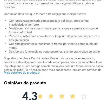
Sawary
um efeito visual moderno, tornando-a uma calça versátil para todas as
Yessica
ocasiões.
Moda esportiva
Acessórios
Confira os detalhes que tornam esta calça jeans indispensável:
Blusas
Confeccionada em sarja com algodão e poliéster, oferecendo
Calçados
elasticidade e conforto.
Leggings
Modelagem skinny com cintura super alta, que se ajusta ao corpo de
Shorts e Bermudas
forma confortável.
Tops
Recortes posteriores com efeito pull up, um detalhe que moderniza o
Moda íntima
design da peça.
Cós com passantes e fechamento frontal por zíper e botão duplo de
Calcinhas
metal.
Cintas e Modeladores
Dois bolsos funcionais na parte posterior, aliando praticidade ao estilo.
Meias
Pijamas
Sugestões de Uso e Combinações Para um visual casual e despojado,
Sutiãs e Tops
combine esta calça preta com t-shirts estampadas, tênis ou sapatilhas. Uma
Moda praia
jaqueta jeans ou um cardigã completam o look com um toque extra de estilo
para o dia a dia. Se a ocasião pede mais sofisticação, aposte em camisas de
Biquínis
↓
Mais detalhes do produto
tecido fluido, blazers e sapatos de salto ou mocassins. A versatilidade da
Maiôs
calça jeans preta permite transitar facilmente entre diferentes ambientes.
Saídas de praia
Opiniões do produto
Personagens
A gente se encontra na C&A! ❤
Plus size
4.3
Blusas e Camisetas
A Modelo veste tamanho 50.
Suas medidas são:
Calças
Altura: 169cm / Busto: 107cm / Cintura: 93cm / Quadril: 125cm.
Casacos e Jaquetas
Jeans
Informacoes gerais: