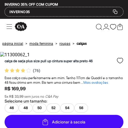
INVERNO 35% OFF COM CUPOM
INVERNO35
Ofertas
Compre por Departamento
Feminino
Masculino
página inicial
moda feminina
roupas
calças
>
>
>
Infantil
Calçados
Mindse7
calça de sarja plus size pull up cintura super alta preto 46
Plus Size
Até 20% off
(
76
)
Até 40% off
Até 60% off
Essa calça caiu perfeitamente em mim. Tenho 117cm de Quadril e o tamanho
A partir de 60% off
48 ficou ótimo em mim. Ela tem uma cintura bem ...
Mais avaliações
Feminino
R$ 169,99
Em alta
5
x
R$ 33,99
sem juros no
C&A Pay
Inverno
Selecione um
tamanho
:
Alfaiataria
Novidades
46
48
50
52
54
56
Roupas
Blusas e Camisetas
Adicionar à sacola
Básicos