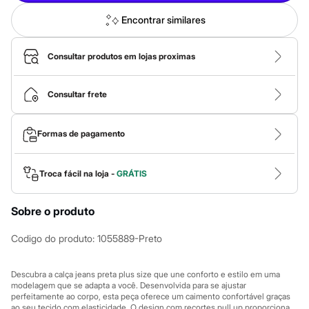
Calças
Casacos e Jaquetas
Encontrar similares
Jeans
Macacões
Saias
Consultar produtos em lojas proximas
Shorts e Bermudas
Vestidos
Acessórios
Consultar frete
Bolsas
Bonés e Chapéus
Bijoux
Formas de pagamento
Cintos
Óculos
Relógios
Troca fácil na loja -
GRÁTIS
Calçados
Botas
Chinelos
Sobre o produto
Rasteirinhas
Sandálias
Sapatilhas
Codigo do produto
:
1055889-Preto
Tênis
Marcas
City
Descubra a calça jeans preta plus size que une conforto e estilo em uma
modelagem que se adapta a você. Desenvolvida para se ajustar
Clock House
perfeitamente ao corpo, esta peça oferece um caimento confortável graças
Mindset
ao seu tecido com elasticidade. O design com recortes pull up proporciona