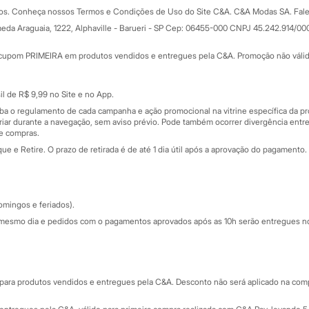
Formas de pagamento
dos. Conheça nossos Termos e Condições de Uso do Site C&A. C&A Modas SA. Fale
Todas as vantagens
ay
eda Araguaia, 1222, Alphaville - Barueri - SP Cep: 06455-000 CNPJ 45.242.914/00
Minha C&A
rtão
Cupons de desconto
cupom PRIMEIRA em produtos vendidos e entregues pela C&A. Promoção não válida p
Cartão presente
atórios
Sobre o cartão presente
nceira
l de R$ 9,99 no Site e no App.
de
iba o regulamento de cada campanha e ação promocional na vitrine específica da
iar durante a navegação, sem aviso prévio. Pode também ocorrer divergência entre
de compras.
 e Retire. O prazo de retirada é de até 1 dia útil após a aprovação do pagamento. 
omingos e feriados).
mesmo dia e pedidos com o pagamentos aprovados após as 10h serão entregues no 
Segurança e qualidade
ara produtos vendidos e entregues pela C&A. Desconto não será aplicado na compr