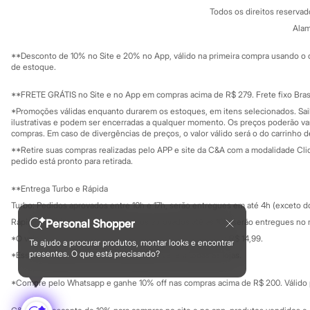
Política de privacidade
Sonic
Todos os direitos reserva
Trabalhe conosco
C&A Pay
Stitch
Sobre o C&A P
Alam
Sustentabilidade
Beleza
Solicite seu ca
Kits
Mapa do site
**Desconto de 10% no Site e 20% no App, válido na primeira compra usando o 
Perfumes árabes
Governança
Investidores
de estoque.
Novidades
Ouvidoria / Rel
Sala de imprensa
Cabelos
Educação fina
**FRETE GRÁTIS no Site e no App em compras acima de R$ 279. Frete fixo Brasi
Condicionador
Privacidade
Escovas e Pentes
Sustentabilida
*Promoções válidas enquanto durarem os estoques, em itens selecionados. Sa
Configuração de cookies
Finalizadores
ilustrativas e podem ser encerradas a qualquer momento. Os preços poderão var
Minha privacidade
compras. Em caso de divergências de preços, o valor válido será o do carrinho 
Shampoo
Tratamento
**Retire suas compras realizadas pelo APP e site da C&A com a modalidade Clique
Cuidados com o corpo
pedido está pronto para retirada.
Hidratante
Protetor solar
**Entrega Turbo e Rápida
Tratamento
Turbo: Pedidos aprovados entre 10h e 17h, serão entregues em até 4h (exceto d
Cuidados com o rosto
Esfoliante
Personal Shopper
Rápida: Pedidos com os pagamentos aprovados até as 10h, serão entregues no 
Hidratante
*O valor do frete para o turbo é R$ 24,99 e para a rápida é R$ 14,99.
Te ajudo a procurar produtos, montar looks e encontrar
Protetor solar
Formas de pagamento
presentes. O que está precisando?
*Essa condição ainda não estará disponível em todas as lojas.
Tônicos
Maquiagens
*Compre pelo Whatsapp e ganhe 10% off nas compras acima de R$ 200. Válido p
Base
Batom