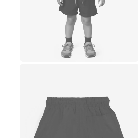
Casacos e Jaquetas
Jeans
Macacões
Saias
Shorts e Bermudas
Vestidos
Acessórios
Bolsas
Bonés e Chapéus
Bijoux
Cintos
Óculos
Relógios
Calçados
Botas
Chinelos
Rasteirinhas
Sandálias
Sapatilhas
Tênis
Marcas
City
Clock House
Mindset
Sawary