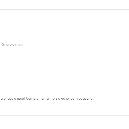
 C&A! ❤
adas por inteligência artificial, com a finalidade de demonstrar
s:
oliéster, 4% elastano
número a mais
a
Club
no
ior que o usual. Comprei tamanho 3 e achei bem pequeno