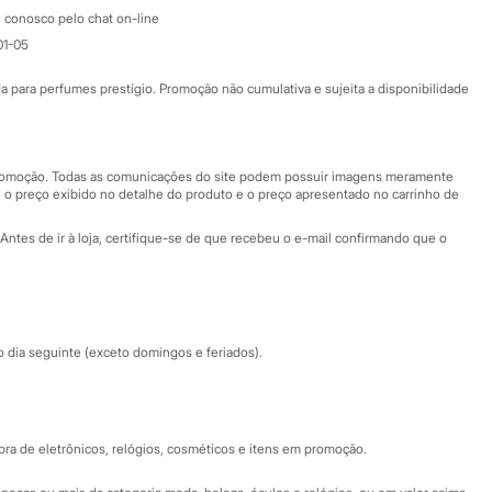
Atendimento
 conosco pelo chat on-line
01-05
Ajuda
Fale conosco
ara perfumes prestígio. Promoção não cumulativa e sujeita a disponibilidade
Nossas lojas
Nossas lojas plus size
Central de ética
 promoção. Todas as comunicações do site podem possuir imagens meramente
 o preço exibido no detalhe do produto e o preço apresentado no carrinho de
Eventos
Antes de ir à loja, certifique-se de que recebeu o e-mail confirmando que o
Especial Dia dos Pais
dia seguinte (exceto domingos e feriados).
a de eletrônicos, relógios, cosméticos e itens em promoção.