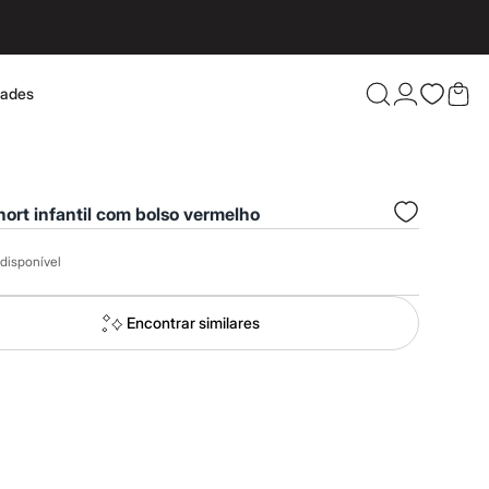
dades
Confira 
ort infantil com bolso vermelho
disponível
Encontrar similares