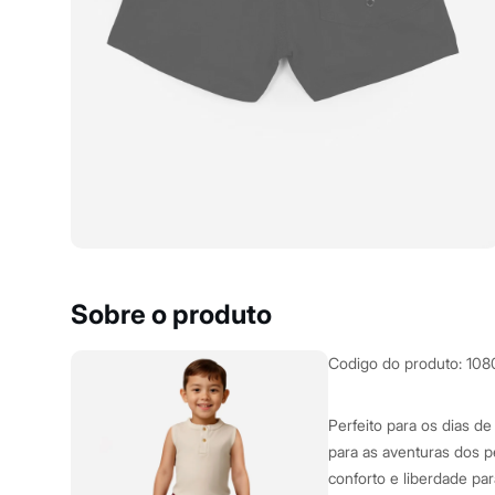
Yessica
Moda esportiva
Acessórios
Blusas
Calçados
Leggings
Shorts e Bermudas
Tops
Moda íntima
Calcinhas
Cintas e Modeladores
Meias
Pijamas
Sutiãs e Tops
Moda praia
Biquínis
Sobre o produto
Maiôs
Saídas de praia
Personagens
Codigo do produto
:
108
Plus size
Blusas e Camisetas
Calças
Perfeito para os dias de
Casacos e Jaquetas
para as aventuras dos p
Jeans
conforto e liberdade pa
Moda esportiva