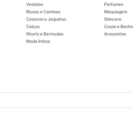
Vestidos
Perfumes
Blusas e Camisas
Maquiagem
Casacos e Jaquetas
Skincare
Calças
Corpo e Banho
Shorts e Bermudas
Acessórios
Moda Íntima
Baixe o app
Google store
Apple store