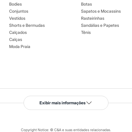
Bodies
Botas
Conjuntos
Sapatos e Mocassins
Vestidos
Rasteirinhas
Shorts e Bermudas
Sandálias e Papetes
Calçados
Tênis
Calças
Moda Praia
Serviços
Exibir mais informações
Tipos de serviços
o C&A
Clique e retire
Trocas e devoluções
ograma
Copyright Notice: © C&A e suas entidades relacionadas.