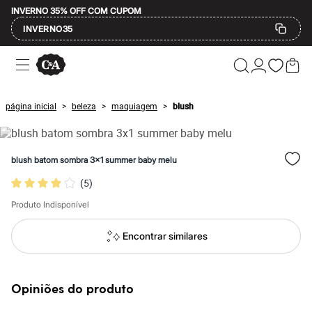
INVERNO 35% OFF COM CUPOM
INVERNO35
Ofertas
Compre por Departamento
Feminino
Masculino
página inicial
beleza
maquiagem
blush
>
>
>
Infantil
Calçados
Mindse7
Plus Size
blush batom sombra 3x1 summer baby melu
Até 20% off
Até 40% off
(
5
)
Até 60% off
A partir de 60% off
Produto Indisponível
Feminino
Em alta
Encontrar similares
Inverno
Alfaiataria
Novidades
Roupas
Opiniões do produto
Blusas e Camisetas
Básicos