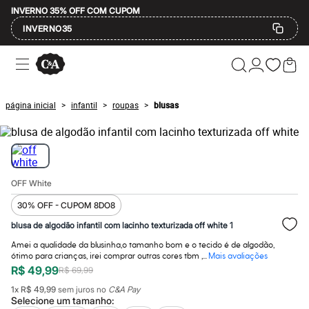
INVERNO 35% OFF COM CUPOM
INVERNO35
Ofertas
Compre por Departamento
Feminino
Masculino
página inicial
infantil
roupas
blusas
>
>
>
Infantil
Calçados
Mindse7
Plus Size
Até 20% off
Até 40% off
OFF White
Até 60% off
A partir de 60% off
30% OFF - CUPOM 8DO8
Feminino
Em alta
blusa de algodão infantil com lacinho texturizada off white 1
Inverno
Amei a qualidade da blusinha,o tamanho bom e o tecido é de algodão,
Alfaiataria
ótimo para crianças, irei comprar outras cores tbm ,...
Mais avaliações
Novidades
R$ 49,99
R$ 69,99
Roupas
Blusas e Camisetas
1
x
R$ 49,99
sem juros no
C&A Pay
Básicos
Selecione um
tamanho
: