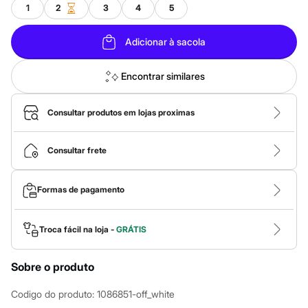
Calças
1
2
3
4
5
Casacos e Jaquetas
Jeans
Macacões
Adicionar à sacola
Saias
Shorts e Bermudas
Vestidos
Encontrar similares
Acessórios
Bolsas
Bonés e Chapéus
Consultar produtos em lojas proximas
Bijoux
Cintos
Óculos
Consultar frete
Relógios
Calçados
Botas
Formas de pagamento
Chinelos
Rasteirinhas
Sandálias
Troca fácil na loja -
GRÁTIS
Sapatilhas
Tênis
Marcas
Sobre o produto
City
Clock House
Codigo do produto
:
1086851-off_white
Mindset