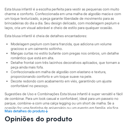
Sawary
Yessica
Esta blusa infantil é a escolha perfeita para vestir as pequenas com muito
Moda esportiva
charme e conforto. Confeccionada em uma malha de algodão macia e com
Acessórios
um toque texturizado, a peça garante liberdade de movimento para as
Blusas
brincadeiras do dia a dia. Seu design delicado, com modelagem peplum e
Calçados
laços, cria um visual adorável e cheio de estilo para qualquer ocasião.
Leggings
Esta blusa infantil é cheia de detalhes encantadores:
Shorts e Bermudas
Tops
Modelagem peplum com barra franzida, que adiciona um volume
Moda íntima
gracioso e um caimento soltinho.
Calcinhas
Mangas curtas no estilo bufante com pregas nos ombros, um detalhe
romântico que está em alta.
Cintas e Modeladores
Detalhe frontal com três lacinhos decorativos aplicados, que tornam a
Meias
peça ainda mais fofa.
Pijamas
Confeccionada em malha de algodão com elastano e textura,
Sutiãs e Tops
proporcionando conforto e um toque suave na pele.
Moda praia
Decote redondo com acabamento em viés, garantindo um ajuste
Biquínis
confortável no pescoço.
Maiôs
Sugestões de Uso e Combinações Esta blusa infantil é super versátil e fácil
Saídas de praia
de combinar. Para um look casual e confortável, ideal para um passeio no
Personagens
parque, combine-a com uma calça legging ou um short de malha. Se a
Plus size
ocasião for uma festinha de aniversário ou um evento em família, ela fica
Blusas e Camisetas
↓
Mais detalhes do produto
uma graça com uma saia rodada, meia-calça e uma sapatilha delicada.
Calças
Opiniões do produto
A gente se encontra na C&A! ❤
Casacos e Jaquetas
Jeans
Informacoes gerais: