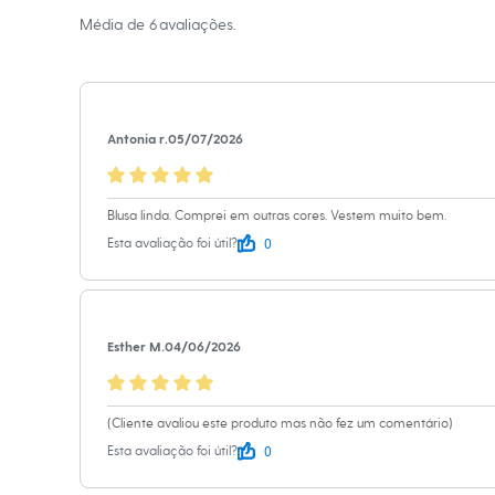
Sapatos
Média de
6
avaliações.
Sandálias e Papetes
Altura: 173cm /
Tênis
Moda esportiva
Acessórios
Informacoes gerai
Bermudas
Camisetas
Material
:
80% v
Antonia r.
05/07/2026
Calças
Cor
:
Marrom
Calçados
Regatas
Marcas
:
Basic
Moda íntima
Tipo
:
Blusa
Blusa linda. Comprei em outras cores. Vestem muito bem.
Cuecas
0
Esta avaliação foi útil?
Meias
Pijamas
Moda praia
Personagens
Plus size
Blusas e Camisetas
Esther M.
04/06/2026
Calças
Camisas
Casacos e Jaquetas
(Cliente avaliou este produto mas não fez um comentário)
Jeans
Moda esportiva
0
Esta avaliação foi útil?
Shorts e Bermudas
Todos os produtos