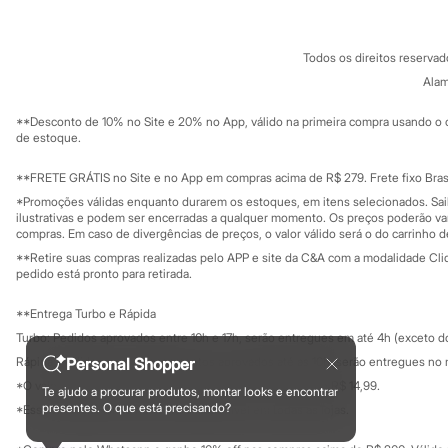
Sonic
Termos e condições
C&A&VC
Stitch
Conheça o pr
Política de privacidade
Beleza
Todos os direitos reserva
Trabalhe conosco
C&A Pay
Kits
Sobre o C&A P
Alam
Perfumes árabes
Sustentabilidade
Novidades
Solicite seu ca
Mapa do site
**Desconto de 10% no Site e 20% no App, válido na primeira compra usando o 
Cabelos
Governança
Investidores
de estoque.
Condicionador
Ouvidoria / Rel
Escovas e Pentes
Sala de imprensa
Finalizadores
Educação fina
**FRETE GRÁTIS no Site e no App em compras acima de R$ 279. Frete fixo Brasi
Privacidade
Shampoo
Sustentabilida
*Promoções válidas enquanto durarem os estoques, em itens selecionados. Sa
Configuração de cookies
Tratamento
ilustrativas e podem ser encerradas a qualquer momento. Os preços poderão var
Cuidados com o corpo
Minha privacidade
compras. Em caso de divergências de preços, o valor válido será o do carrinho 
Hidratante
**Retire suas compras realizadas pelo APP e site da C&A com a modalidade Clique
Protetor solar
pedido está pronto para retirada.
Tratamento
Cuidados com o rosto
**Entrega Turbo e Rápida
Esfoliante
Turbo: Pedidos aprovados entre 10h e 17h, serão entregues em até 4h (exceto d
Hidratante
Protetor solar
Rápida: Pedidos com os pagamentos aprovados até as 10h, serão entregues no 
Personal Shopper
Tônicos
*O valor do frete para o turbo é R$ 24,99 e para a rápida é R$ 14,99.
Te ajudo a procurar produtos, montar looks e encontrar
Maquiagens
Formas de pagamento
presentes. O que está precisando?
*Essa condição ainda não estará disponível em todas as lojas.
Base
Batom