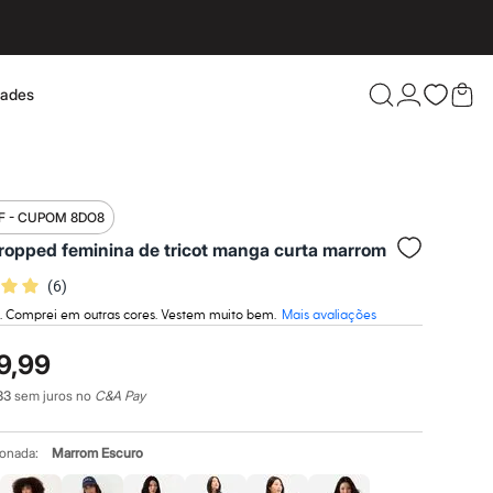
dades
Confira 
F - CUPOM 8DO8
ropped feminina de tricot manga curta marrom
(
6
)
da. Comprei em outras cores. Vestem muito bem.
Mais avaliações
9,99
33
sem juros no
C&A Pay
ionada:
Marrom Escuro