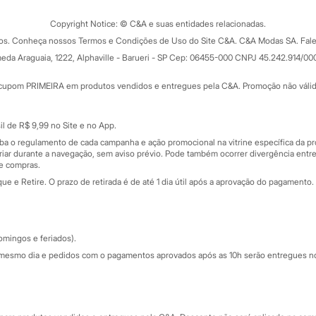
Trocas e devoluções
ograma
Copyright Notice: © C&A e suas entidades relacionadas.
Formas de pagamento
dos. Conheça nossos Termos e Condições de Uso do Site C&A. C&A Modas SA. Fale
Todas as vantagens
ay
eda Araguaia, 1222, Alphaville - Barueri - SP Cep: 06455-000 CNPJ 45.242.914/00
Minha C&A
rtão
Cupons de desconto
cupom PRIMEIRA em produtos vendidos e entregues pela C&A. Promoção não válida p
Cartão presente
atórios
Sobre o cartão presente
nceira
l de R$ 9,99 no Site e no App.
de
iba o regulamento de cada campanha e ação promocional na vitrine específica da
iar durante a navegação, sem aviso prévio. Pode também ocorrer divergência entre
de compras.
 e Retire. O prazo de retirada é de até 1 dia útil após a aprovação do pagamento. 
omingos e feriados).
mesmo dia e pedidos com o pagamentos aprovados após as 10h serão entregues no 
Segurança e qualidade