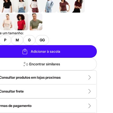
ne um
tamanho
:
P
M
G
GG
Adicionar à sacola
Encontrar similares
Consultar produtos em lojas proximas
Consultar frete
rmas de pagamento