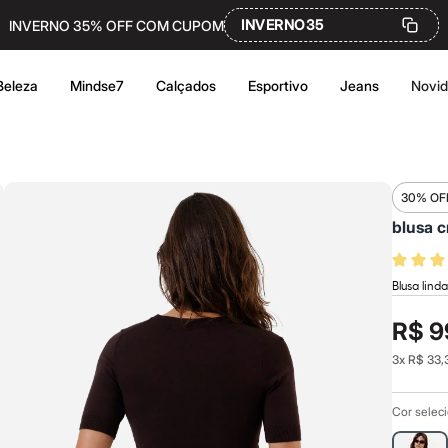
INVERNO35
INVERNO 35% OFF COM CUPOM
Beleza
Mindse7
Calçados
Esportivo
Jeans
Novi
30% OF
blusa c
Blusa lin
R$ 9
3
x
R$ 33,
Cor selec