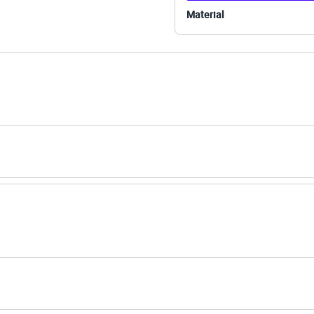
Material
 Busto: 86cm / Cintura: 70cm / Quadril: 101cm.
s:
iscose, 20% poliamida
s