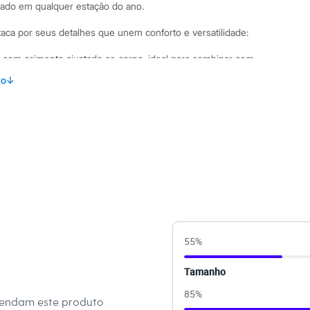
icado em qualquer estação do ano.
taca por seus detalhes que unem conforto e versatilidade:
om caimento ajustado ao corpo, ideal para combinar com
.
to
↓
icô de viscose com poliamida, que proporciona toque suave e
ngas curtas, um design clássico e atemporal.
s na gola, punhos e barra para um ajuste perfeito.
mbinações Para um look de verão despojado, combine esta
 de alfaiataria ou jeans de cintura alta e sandálias. Em dias
ona perfeitamente como base para sobreposições com jaquetas,
perimente também com saias midi ou calças pantalona para
 e moderna.
55
%
 C&A! ❤
Tamanho
85
%
mendam este produto
amanho P.
Suas medidas são: