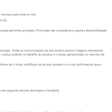
Atendimento
 conosco pelo chat on-line
01-05
Ajuda
Fale conosco
ara perfumes prestígio. Promoção não cumulativa e sujeita a disponibilidade
Nossas lojas
Nossas lojas plus size
Central de ética
 promoção. Todas as comunicações do site podem possuir imagens meramente
 o preço exibido no detalhe do produto e o preço apresentado no carrinho de
Eventos
Antes de ir à loja, certifique-se de que recebeu o e-mail confirmando que o
Especial Dia dos Pais
dia seguinte (exceto domingos e feriados).