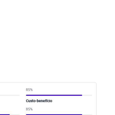
85
%
Custo-benefício
85
%