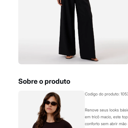
Yessica
Moda esportiva
Acessórios
Blusas
Calçados
Leggings
Shorts e Bermudas
Tops
Moda íntima
Calcinhas
Cintas e Modeladores
Meias
Pijamas
Sutiãs e Tops
Moda praia
Biquínis
Sobre o produto
Maiôs
Saídas de praia
Personagens
Codigo do produto
:
105
Plus size
Blusas e Camisetas
Calças
Renove seus looks bási
Casacos e Jaquetas
em tricô macio, este to
Jeans
conforto sem abrir mão d
Moda esportiva