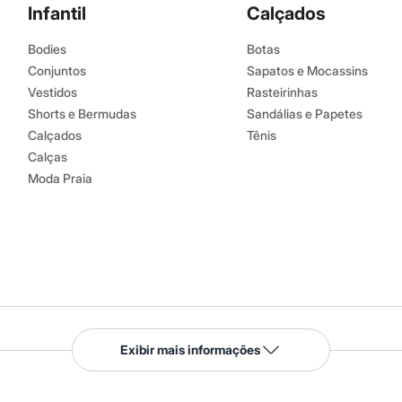
Infantil
Calçados
Bodies
Botas
Conjuntos
Sapatos e Mocassins
Vestidos
Rasteirinhas
Shorts e Bermudas
Sandálias e Papetes
Calçados
Tênis
Calças
Moda Praia
Serviços
Exibir mais informações
Tipos de serviços
o C&A
Clique e retire