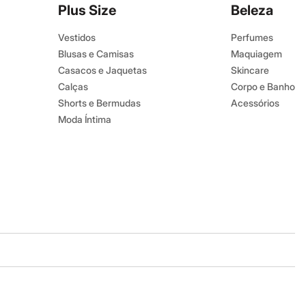
Plus Size
Beleza
Vestidos
Perfumes
Blusas e Camisas
Maquiagem
Casacos e Jaquetas
Skincare
Calças
Corpo e Banho
Shorts e Bermudas
Acessórios
Moda Íntima
Baixe o app
Google store
Apple store