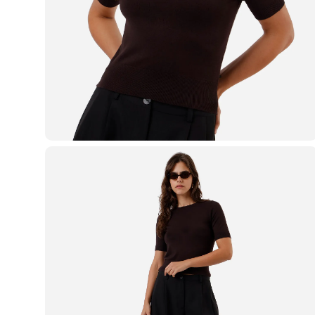
Casacos e Jaquetas
Jeans
Macacões
Saias
Shorts e Bermudas
Vestidos
Acessórios
Bolsas
Bonés e Chapéus
Bijoux
Cintos
Óculos
Relógios
Calçados
Botas
Chinelos
Rasteirinhas
Sandálias
Sapatilhas
Tênis
Marcas
City
Clock House
Mindset
Sawary