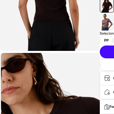
Selecio
PP
Fo