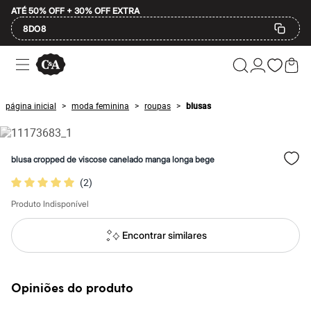
ATÉ 50% OFF + 30% OFF EXTRA
8DO8
Ofertas
Compre por Departamento
Feminino
Masculino
página inicial
moda feminina
roupas
blusas
>
>
>
Infantil
Calçados
Plus Size
2 calçados por R$189
blusa cropped de viscose canelado manga longa bege
2 peças por R$199
3 lingeries por R$99
(
2
)
3 itens de beleza por R$129
Até 20% off
Produto Indisponível
Até 40% off
Até 60% off
Encontrar similares
A partir de 60% off
Feminino
Em alta
Inverno
Opiniões do produto
Alfaiataria
Novidades