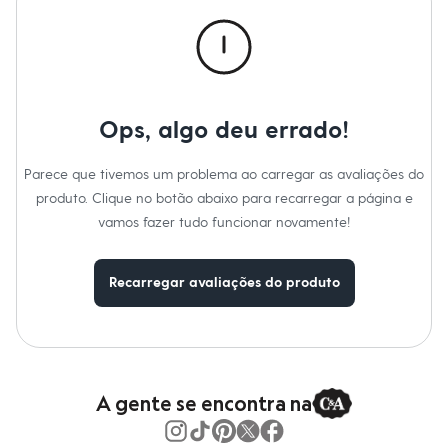
Calças
Casacos e Jaquetas
Jeans
Macacões
Saias
Shorts e Bermudas
Vestidos
Ops, algo deu errado!
Acessórios
Bolsas
Bonés e Chapéus
Parece que tivemos um problema ao carregar as avaliações do
Bijoux
produto. Clique no botão abaixo para recarregar a página e
Cintos
Óculos
vamos fazer tudo funcionar novamente!
Relógios
Calçados
Botas
Recarregar avaliações do produto
Chinelos
Rasteirinhas
Sandálias
Sapatilhas
Tênis
Marcas
City
A gente se encontra na
Clock House
Mindset