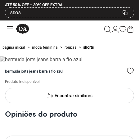
ATÉ 50% OFF + 30% OFF EXTRA
8DO8
Ofertas
Compre por Departamento
Feminino
Masculino
página inicial
moda feminina
roupas
shorts
>
>
>
Infantil
Calçados
Plus Size
2 calçados por R$189
bermuda jorts jeans barra a fio azul
2 peças por R$199
3 lingeries por R$99
Produto Indisponível
3 itens de beleza por R$129
Até 20% off
Até 40% off
Encontrar similares
Até 60% off
A partir de 60% off
Feminino
Opiniões do produto
Em alta
Inverno
Alfaiataria
Novidades