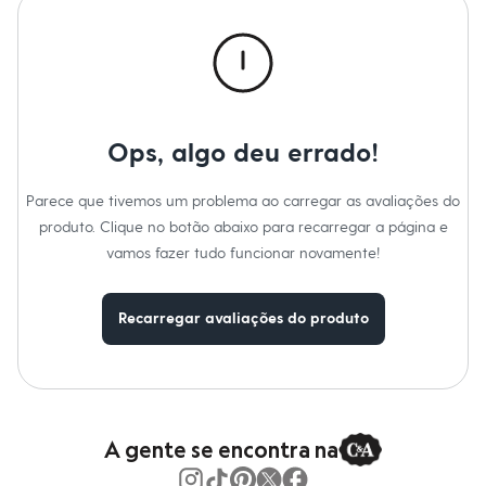
Roupas
Blusas e Camisetas
Básicos
Calças
Casacos e Jaquetas
Jeans
Macacões
Saias
Ops, algo deu errado!
Shorts e Bermudas
Vestidos
Acessórios
Parece que tivemos um problema ao carregar as avaliações do
Bolsas
produto. Clique no botão abaixo para recarregar a página e
Bonés e Chapéus
vamos fazer tudo funcionar novamente!
Bijoux
Cintos
Óculos
Relógios
Recarregar avaliações do produto
Calçados
Botas
Chinelos
Rasteirinhas
Sandálias
Sapatilhas
A gente se encontra na
Tênis
Marcas