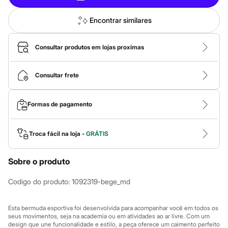
Calças
Casacos e Jaquetas
Jeans
Encontrar similares
Macacões
Saias
Shorts e Bermudas
Consultar produtos em lojas proximas
Vestidos
Acessórios
Bolsas
Consultar frete
Bonés e Chapéus
Bijoux
Cintos
Formas de pagamento
Óculos
Relógios
Calçados
Troca fácil na loja -
GRÁTIS
Botas
Chinelos
Rasteirinhas
Sobre o produto
Sandálias
Sapatilhas
Codigo do produto
:
1092319-bege_md
Tênis
Marcas
City
Esta bermuda esportiva foi desenvolvida para acompanhar você em todos os
Clock House
seus movimentos, seja na academia ou em atividades ao ar livre. Com um
Mindset
design que une funcionalidade e estilo, a peça oferece um caimento perfeito