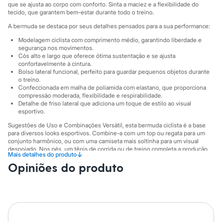
Sawary
que se ajusta ao corpo com conforto. Sinta a maciez e a flexibilidade do
Yessica
tecido, que garantem bem-estar durante todo o treino.
Moda esportiva
A bermuda se destaca por seus detalhes pensados para a sua performance:
Acessórios
Blusas
Modelagem ciclista com comprimento médio, garantindo liberdade e
Calçados
segurança nos movimentos.
Leggings
Cós alto e largo que oferece ótima sustentação e se ajusta
Shorts e Bermudas
confortavelmente à cintura.
Bolso lateral funcional, perfeito para guardar pequenos objetos durante
Tops
o treino.
Moda íntima
Confeccionada em malha de poliamida com elastano, que proporciona
Calcinhas
compressão moderada, flexibilidade e respirabilidade.
Cintas e Modeladores
Detalhe de friso lateral que adiciona um toque de estilo ao visual
Meias
esportivo.
Pijamas
Sugestões de Uso e Combinações Versátil, esta bermuda ciclista é a base
Sutiãs e Tops
para diversos looks esportivos. Combine-a com um top ou regata para um
Moda praia
conjunto harmônico, ou com uma camiseta mais soltinha para um visual
Biquínis
despojado. Nos pés, um tênis de corrida ou de treino completa a produção
Maiôs
↓
Mais detalhes do produto
com conforto e estilo, deixando você pronta para qualquer desafio.
Saídas de praia
Opiniões do produto
Personagens
A gente se encontra na C&A! ❤
Plus size
Blusas e Camisetas
Suas medidas são:
Calças
Cintura: Alta.
Casacos e Jaquetas
Jeans
Informacoes gerais: