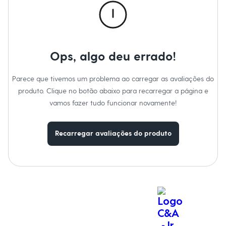
Moda esportiva
Material
:
Poliamida
Shorts e Saias
Tipo
:
Bermuda
Vestidos
Cor
:
Bege
Masculino
Marcas
:
Esportivo
Em alta
Gênero
:
Feminino
Dia dos Pais
Ops, algo deu errado!
Inverno
Novidades
Roupas
Parece que tivemos um problema ao carregar as avaliações do
Bermudas
produto. Clique no botão abaixo para recarregar a página e
Camisas
Calças
vamos fazer tudo funcionar novamente!
Camisetas e Regatas
Casacos e Jaquetas
Jeans
Recarregar avaliações do produto
Polos
Acessórios
Bolsas e Mochilas
Chapéus e Bonés
Cintos
Carteiras
Óculos
Relógios
Calçados
Botas