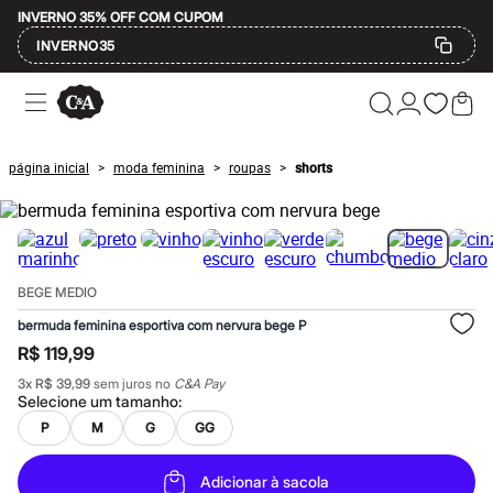
INVERNO 35% OFF COM CUPOM
INVERNO35
Ofertas
Compre por Departamento
Feminino
Masculino
página inicial
moda feminina
roupas
shorts
>
>
>
Infantil
Calçados
Mindse7
Plus Size
Até 20% off
Até 40% off
BEGE MEDIO
Até 60% off
A partir de 60% off
bermuda feminina esportiva com nervura bege P
Feminino
R$ 119,99
Em alta
Inverno
3
x
R$ 39,99
sem juros no
C&A Pay
Alfaiataria
Selecione um
tamanho
:
Novidades
P
M
G
GG
Roupas
Blusas e Camisetas
Básicos
Adicionar à sacola