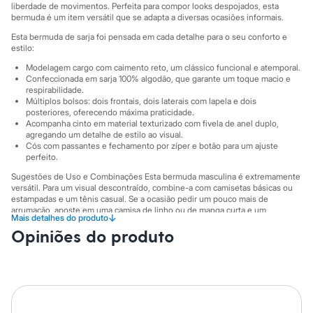
Sawary
liberdade de movimentos. Perfeita para compor looks despojados, esta
Yessica
bermuda é um item versátil que se adapta a diversas ocasiões informais.
Moda esportiva
Esta bermuda de sarja foi pensada em cada detalhe para o seu conforto e
Acessórios
estilo:
Blusas
Calçados
Modelagem cargo com caimento reto, um clássico funcional e atemporal.
Leggings
Confeccionada em sarja 100% algodão, que garante um toque macio e
Shorts e Bermudas
respirabilidade.
Múltiplos bolsos: dois frontais, dois laterais com lapela e dois
Tops
posteriores, oferecendo máxima praticidade.
Moda íntima
Acompanha cinto em material texturizado com fivela de anel duplo,
Calcinhas
agregando um detalhe de estilo ao visual.
Cintas e Modeladores
Cós com passantes e fechamento por zíper e botão para um ajuste
Meias
perfeito.
Pijamas
Sugestões de Uso e Combinações Esta bermuda masculina é extremamente
Sutiãs e Tops
versátil. Para um visual descontraído, combine-a com camisetas básicas ou
Moda praia
estampadas e um tênis casual. Se a ocasião pedir um pouco mais de
Biquínis
arrumação, aposte em uma camisa de linho ou de manga curta e um
Maiôs
↓
Mais detalhes do produto
sapatênis. É a escolha certa para passeios no parque, encontros com amigos
Saídas de praia
Opiniões do produto
ou para aproveitar o fim de semana com muito estilo.
Personagens
A gente se encontra na C&A! ❤
Plus size
Blusas e Camisetas
Calças
O Modelo veste tamanho 42.
Suas medidas são:
Casacos e Jaquetas
Altura: 190cm / Cintura: 75cm / Quadril: 100cm.
Jeans