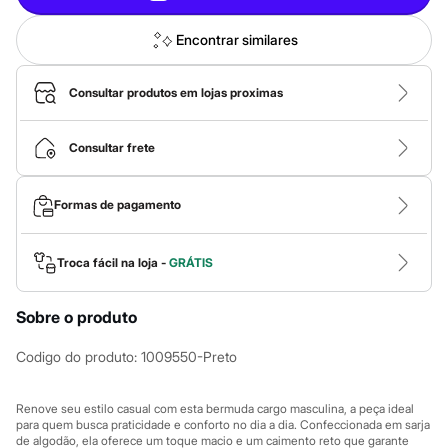
Calças
Casacos e Jaquetas
Jeans
Encontrar similares
Macacões
Saias
Shorts e Bermudas
Consultar produtos em lojas proximas
Vestidos
Acessórios
Bolsas
Consultar frete
Bonés e Chapéus
Bijoux
Cintos
Formas de pagamento
Óculos
Relógios
Calçados
Troca fácil na loja -
GRÁTIS
Botas
Chinelos
Rasteirinhas
Sobre o produto
Sandálias
Sapatilhas
Codigo do produto
:
1009550-Preto
Tênis
Marcas
City
Renove seu estilo casual com esta bermuda cargo masculina, a peça ideal
Clock House
para quem busca praticidade e conforto no dia a dia. Confeccionada em sarja
Mindset
de algodão, ela oferece um toque macio e um caimento reto que garante