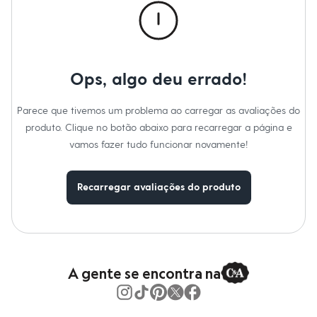
Moda esportiva
Informacoes gerais:
Shorts e Saias
Material
:
100% algodão
Vestidos
Cor
:
Preto
Masculino
Marcas
:
Angelo Lítrico
Em alta
Gênero
:
Masculino
Dia dos Pais
Ops, algo deu errado!
Inverno
Cuidados com a peca:
Novidades
Color.
Roupas
Parece que tivemos um problema ao carregar as avaliações do
Bermudas
produto. Clique no botão abaixo para recarregar a página e
Camisas
Calças
vamos fazer tudo funcionar novamente!
Camisetas e Regatas
Casacos e Jaquetas
Jeans
Recarregar avaliações do produto
Polos
Acessórios
Bolsas e Mochilas
Chapéus e Bonés
Cintos
Carteiras
A gente se encontra na
Óculos
Relógios
Calçados
Botas