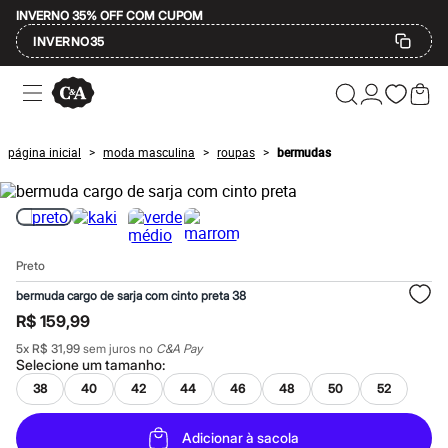
INVERNO 35% OFF COM CUPOM
INVERNO35
Ofertas
Compre por Departamento
Feminino
Masculino
página inicial
moda masculina
roupas
bermudas
>
>
>
Infantil
Calçados
Mindse7
Plus Size
Até 20% off
Até 40% off
Preto
Até 60% off
A partir de 60% off
bermuda cargo de sarja com cinto preta 38
Feminino
R$ 159,99
Em alta
Inverno
5
x
R$ 31,99
sem juros no
C&A Pay
Alfaiataria
Selecione um
tamanho
:
Novidades
38
40
42
44
46
48
50
52
Roupas
Blusas e Camisetas
Básicos
Adicionar à sacola