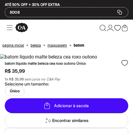
ATÉ 50% OFF + 30% OFF EXTRA
8DO8
Ofertas
Compre por Departamento
Feminino
Masculino
página inicial
beleza
maquiagem
batom
>
>
>
Infantil
Calçados
Mindse7
batom líquido matte beleza cea roxo outono Único
Plus Size
Até 20% off
R$ 35,99
Até 40% off
1
x
R$ 35,99
sem juros no
C&A Pay
Até 60% off
Selecione um
tamanho
:
A partir de 60% off
Feminino
Único
Em alta
Inverno
Adicionar à sacola
Alfaiataria
Novidades
Roupas
Encontrar similares
Blusas e Camisetas
Básicos