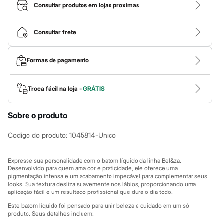
Calças
Consultar produtos em lojas proximas
Casacos e Jaquetas
Jeans
Macacões
Consultar frete
Saias
Shorts e Bermudas
Vestidos
Formas de pagamento
Acessórios
Bolsas
Bonés e Chapéus
Bijoux
Troca fácil na loja -
GRÁTIS
Cintos
Óculos
Sobre o produto
Relógios
Calçados
Botas
Codigo do produto
:
1045814-Unico
Chinelos
Rasteirinhas
Sandálias
Expresse sua personalidade com o batom líquido da linha Bel&za.
Sapatilhas
Desenvolvido para quem ama cor e praticidade, ele oferece uma
pigmentação intensa e um acabamento impecável para complementar seus
Tênis
looks. Sua textura desliza suavemente nos lábios, proporcionando uma
Marcas
aplicação fácil e um resultado profissional que dura o dia todo.
City
Clock House
Este batom líquido foi pensado para unir beleza e cuidado em um só
Mindset
produto. Seus detalhes incluem: