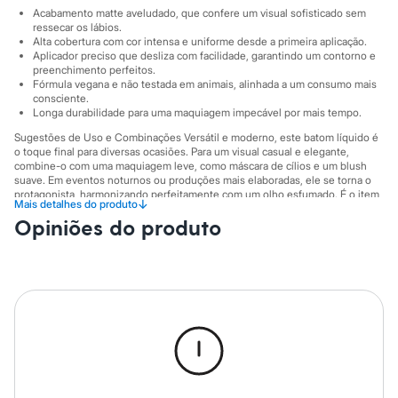
Sawary
Acabamento matte aveludado, que confere um visual sofisticado sem
Yessica
ressecar os lábios.
Moda esportiva
Alta cobertura com cor intensa e uniforme desde a primeira aplicação.
Acessórios
Aplicador preciso que desliza com facilidade, garantindo um contorno e
Blusas
preenchimento perfeitos.
Calçados
Fórmula vegana e não testada em animais, alinhada a um consumo mais
Leggings
consciente.
Longa durabilidade para uma maquiagem impecável por mais tempo.
Shorts e Bermudas
Tops
Sugestões de Uso e Combinações Versátil e moderno, este batom líquido é
Moda íntima
o toque final para diversas ocasiões. Para um visual casual e elegante,
Calcinhas
combine-o com uma maquiagem leve, como máscara de cílios e um blush
Cintas e Modeladores
suave. Em eventos noturnos ou produções mais elaboradas, ele se torna o
Meias
protagonista, harmonizando perfeitamente com um olho esfumado. É o item
↓
Mais detalhes do produto
de maquiagem ideal para ter sempre na bolsa e transformar seu look a
Pijamas
Opiniões do produto
qualquer momento.
Sutiãs e Tops
Moda praia
A gente se encontra na C&A! ❤
Biquínis
Volume: 4,5 mL
Maiôs
Saídas de praia
Modo de uso: Usando o aplicador do batom líquido, deslizar o batom do
Personagens
centro dos lábios para fora, preenchendo toda região. Reaplicar quantas
Plus size
vezes quiser
Blusas e Camisetas
Precauções de uso: Uso externo. Manter fora do alcance de crianças, em
Calças
local arejado, ao abrigo da luz, calor e umidade. Suspenda o uso em caso de
Casacos e Jaquetas
sensibilização
Jeans