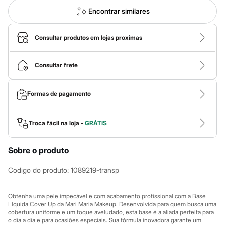
Roupas
Blusas e Camisetas
Encontrar similares
Básicos
Calças
Casacos e Jaquetas
Consultar produtos em lojas proximas
Jeans
Macacões
Saias
Consultar frete
Shorts e Bermudas
Vestidos
Acessórios
Formas de pagamento
Bolsas
Bonés e Chapéus
Bijoux
Troca fácil na loja -
GRÁTIS
Cintos
Óculos
Relógios
Sobre o produto
Calçados
Botas
Codigo do produto
:
1089219-transp
Chinelos
Rasteirinhas
Sandálias
Obtenha uma pele impecável e com acabamento profissional com a Base
Sapatilhas
Líquida Cover Up da Mari Maria Makeup. Desenvolvida para quem busca uma
Tênis
cobertura uniforme e um toque aveludado, esta base é a aliada perfeita para
Marcas
o dia a dia e para ocasiões especiais. Sua fórmula inovadora garante um