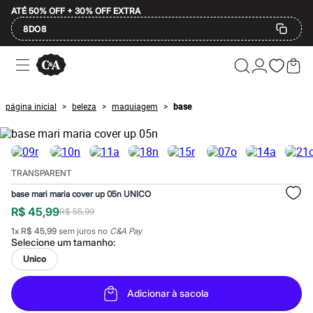
ATÉ 50% OFF + 30% OFF EXTRA
8DO8
Ofertas
Compre por Departamento
Feminino
Masculino
página inicial
beleza
maquiagem
base
>
>
>
Infantil
Calçados
Plus Size
2 calçados por R$189
2 peças por R$199
TRANSPARENT
3 lingeries por R$99
3 itens de beleza por R$129
base mari maria cover up 05n UNICO
Até 20% off
R$ 45,99
R$ 55,99
Até 40% off
Até 60% off
1
x
R$ 45,99
sem juros no
C&A Pay
A partir de 60% off
Selecione um
tamanho
:
Feminino
Unico
Em alta
Inverno
Alfaiataria
Adicionar à sacola
Novidades