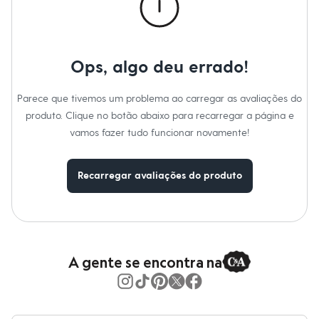
Calças
Casacos e Jaquetas
Jeans
Moda esportiva
Shorts e Saias
Ops, algo deu errado!
Vestidos
Masculino
Em alta
Parece que tivemos um problema ao carregar as avaliações do
Dia dos Pais
produto. Clique no botão abaixo para recarregar a página e
Inverno
Novidades
vamos fazer tudo funcionar novamente!
Roupas
Bermudas
Camisas
Recarregar avaliações do produto
Calças
Camisetas e Regatas
Casacos e Jaquetas
Jeans
Polos
Acessórios
A gente se encontra na
Bolsas e Mochilas
Chapéus e Bonés
Cintos
Carteiras
Óculos