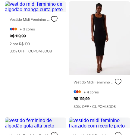
Rasteirinhas
Sandálias
Tênis
Diversão
Vestido Midi Feminino De Algodão Manga Curta Preto
Marcas
+
3
cores
Baby Club
Fifteen
R$ 119,99
Miss Fifteen
2 por R$ 199
Palomino
30% OFF - CUPOM 8DO8
Moda íntima
Calcinhas
Cuecas
Meias
Pijamas
Moda praia
Vestido Midi Feminino De Algodão Decote Quadrado Básico Preto
Biquínis e Maiôs
Blusas de proteção
+
4
cores
Sungas
R$ 119,99
Personagens
Bluey
30% OFF - CUPOM 8DO8
Disney
Hello Kitty
Homem Aranha
Minecraft
Naruto