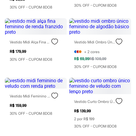
Babuche
30% OFF - CUPOM 8DO8
Botas
30% OFF - CUPOM 8DO8
Chinelos
Pantufas
Sandálias
Tênis
Marcas
Beira Rio
Vestido Midi Alça Fina Feminino De Renda Franzido Preto
Vestido Midi Ombro Único Feminino De Algodão Básico Preto
Cartago
Grendene
R$ 179,99
+
2
cores
Havaianas
R$ 69,99
R$ 109,99
30% OFF - CUPOM 8DO8
Ipanema
Moleca
30% OFF - CUPOM 8DO8
Oneself
Redley
Rider
Via Uno
Vizzano
Vestido Midi Feminino De Veludo Com Renda Preto
Zaxy
Vestido Curto Ombro Único Feminino De Veludo Com Lenço Preto
Esportivo
R$ 159,99
Novidades
R$ 139,99
30% OFF - CUPOM 8DO8
Calças
2 por R$ 199
Casacos e Jaquetas
30% OFF - CUPOM 8DO8
Casacos e Jaquetas
Plus size