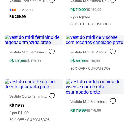
Vestido Feminino De Tricot Midi Gola Alta Preto
Vestido Midi Ombro Único Feminino Manga Longa Preto
Todos os produtos
Infantil
R$ 119,99
R$ 159,99
+
2
cores
Em alta
R$ 259,99
2 por R$ 199
Arrumadinho para os meninos
Romântico para as meninas
30% OFF - CUPOM 8DO8
Inverno
Novidades
Roupas menina
0 a 24 meses
1 a 5 anos
Vestido Midi Feminino De Algodão Franzido Preto
Vestido Midi De Viscose Com Recortes Canelado Preto
4 a 12 anos
10 a 16 anos
R$ 129,99
R$ 179,99
R$ 89,99
R$ 119,99
Roupas menino
30% OFF - CUPOM 8DO8
0 a 24 meses
1 a 5 anos
4 a 12 anos
10 a 16 anos
Acessórios
Recém-nascido
Vestido Curto Feminino Decote Quadrado Preto
Bolsas e Mochilas
Vestido Midi Feminino De Viscose Com Fenda Estampado Preto
R$ 119,99
Chapéus
R$ 119,99
R$ 179,99
Calçados
2 por R$ 199
Botas
30% OFF - CUPOM 8DO8
Chinelos
Pantufas