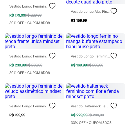
Sawary
Yessica
Vestido Longo Feminino Alça Torcida Mindset Preto
Moda esportiva
Vestido Longo Alça Fina Feminino Com Viscose Decote Quadrado Preto
R$ 179,99
R$ 229,99
Acessórios
R$ 159,99
Blusas
30% OFF - CUPOM 8DO8
Calçados
Leggings
Shorts e Bermudas
Tops
Moda íntima
Calcinhas
Vestido Longo Feminino De Renda Frente Única Mindset Preto
Vestido Longo Feminino Manga Bufante Estampado Babi Louise Preto
Cintas e Modeladores
Meias
R$ 239,99
R$ 269,99
R$ 169,99
R$ 299,99
Pijamas
30% OFF - CUPOM 8DO8
Sutiãs e Tops
Moda praia
Biquínis
Maiôs
Saídas de praia
Personagens
Plus size
Vestido Longo Feminino De Veludo Assimétrico Mindset Preto
Vestido Halterneck Feminino Com Flor E Fenda Mindset Preto
Blusas e Camisetas
R$ 199,99
R$ 229,99
R$ 299,99
Calças
Casacos e Jaquetas
30% OFF - CUPOM 8DO8
Jeans