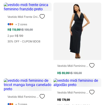
Moda esportiva
Shorts e Saias
Vestidos
Masculino
Vestido Midi Frente Única Feminino Franzido Preto
Em alta
Dia dos Pais
+
2
cores
Inverno
R$ 119,99
R$ 199,99
Novidades
Roupas
2 por R$ 199
Bermudas
30% OFF - CUPOM 8DO8
Camisas
Calças
Camisetas e Regatas
Casacos e Jaquetas
Jeans
Polos
Vestido Midi Feminino Franzido Preto
Acessórios
Bolsas e Mochilas
R$ 89,99
R$ 199,99
Chapéus e Bonés
Cintos
Carteiras
Óculos
Vestido Midi Feminino De Algodão Preto
Relógios
Vestido Midi Feminino De Tricot Manga Longa Canelado Preto
Calçados
R$ 179,99
Botas
+
3
cores