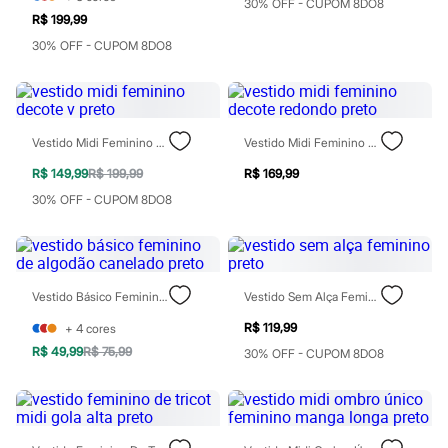
30% OFF - CUPOM 8DO8
Chinelos
R$ 199,99
Sapatos
Sandálias e Papetes
30% OFF - CUPOM 8DO8
Tênis
Moda esportiva
Acessórios
Bermudas
Camisetas
Vestido Midi Feminino Decote V Preto
Vestido Midi Feminino Decote Redondo Preto
Calças
Calçados
R$ 149,99
R$ 199,99
R$ 169,99
Regatas
30% OFF - CUPOM 8DO8
Moda íntima
Cuecas
Meias
Pijamas
Moda praia
Personagens
Vestido Básico Feminino De Algodão Canelado Preto
Vestido Sem Alça Feminino Preto
Plus size
R$ 119,99
+
4
cores
Blusas e Camisetas
Calças
R$ 49,99
R$ 75,99
30% OFF - CUPOM 8DO8
Camisas
Casacos e Jaquetas
Jeans
Moda esportiva
Shorts e Bermudas