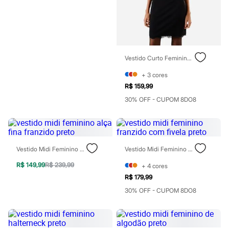
Blush
Corretivo
Gloss
Pó facial
Sombras
Al Wataniah
Vestido Curto Feminino Com Renda Frente Única Preto
Banderas
Beleza C&A
+
3
cores
Boca Rosa
R$ 159,99
Bruna Tavares
Carolina Herrera
30% OFF - CUPOM 8DO8
Ciclo
Fran by Franciny Ehlke
Jean Paul Gaultier
Lancôme
Mari Maria
Vestido Midi Feminino Alça Fina Franzido Preto
Vestido Midi Feminino Franzido Com Fivela Preto
Mascavo
Niina Secrets
R$ 149,99
R$ 239,99
+
4
cores
Océane
R$ 179,99
Payot
30% OFF - CUPOM 8DO8
Rabanne
Real Techniques
Vizzela
Vult