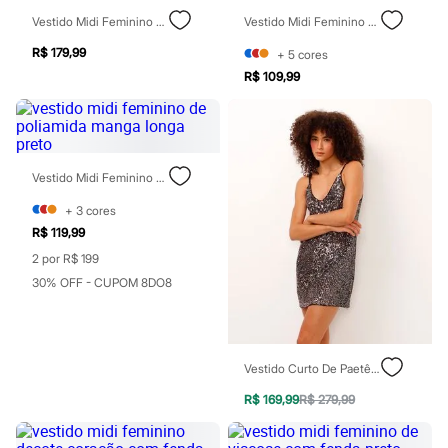
Perfumes
Perfumes femininos
Vestido Midi Feminino Halterneck Preto
Vestido Midi Feminino De Algodão Preto
Perfumes infantis
Perfumes masculinos
R$ 179,99
+
5
cores
Todos os produtos
R$ 109,99
Mindse7
Novidades
Blusas
Calças
Casacos e Jaquetas
Vestido Midi Feminino De Poliamida Manga Longa Preto
Jeans
Saias
+
3
cores
Shorts e Bermudas
T-shirt
R$ 119,99
Vestidos
2 por R$ 199
Acessórios
30% OFF - CUPOM 8DO8
Alfaiataria
Calçados
Guarda-roupa
Moda esportiva
Plus size
Vestido Curto De Paetê Alça Fina Preto
Special Basics
Calçados
R$ 169,99
R$ 279,99
Novidades
Feminino