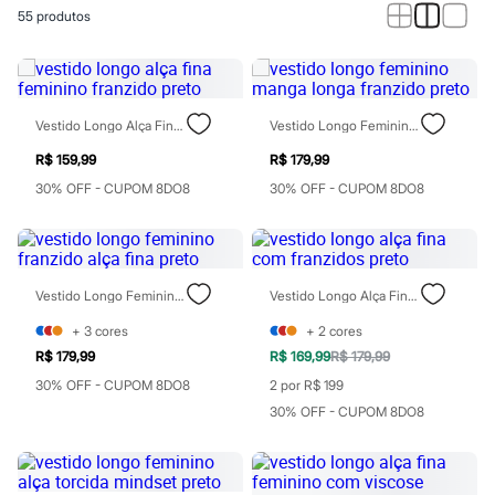
Calças
55
produtos
Casacos e Jaquetas
Jeans
Macacões
Saias
Shorts e Bermudas
Vestidos
Vestido Longo Alça Fina Feminino Franzido Preto
Vestido Longo Feminino Manga Longa Franzido Preto
Acessórios
Bolsas
R$ 159,99
R$ 179,99
Bonés e Chapéus
30% OFF - CUPOM 8DO8
30% OFF - CUPOM 8DO8
Bijoux
Cintos
Óculos
Relógios
Calçados
Vestido Longo Feminino Franzido Alça Fina Preto
Vestido Longo Alça Fina Com Franzidos Preto
Botas
Chinelos
+
3
cores
+
2
cores
Rasteirinhas
R$ 179,99
R$ 169,99
R$ 179,99
Sandálias
Sapatilhas
30% OFF - CUPOM 8DO8
2 por R$ 199
Tênis
30% OFF - CUPOM 8DO8
Marcas
City
Clock House
Mindset