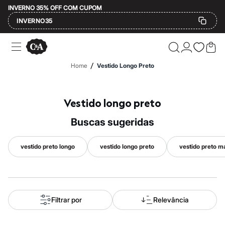
INVERNO 35% OFF COM CUPOM
INVERNO35
Ofertas
Compre por Departamento
Feminino
/
Home
Vestido Longo Preto
Masculino
Infantil
Calçados
Mindse7
Vestido longo preto
Plus Size
Até 20% off
buscas sugeridas
Até 40% off
Até 60% off
A partir de 60% off
vestido preto longo
vestido longo preto
vestido preto m
Feminino
Em alta
Inverno
Alfaiataria
Novidades
Roupas
Filtrar por
Relevância
Blusas e Camisetas
Básicos