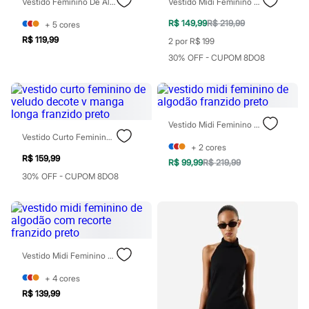
Vestido Feminino De Algodão Gola Alta Preto
Vestido Midi Feminino Franzido Com Recorte Preto
Patrulha Canina
Sonic
R$ 149,99
R$ 219,99
+
5
cores
Stitch
R$ 119,99
2 por R$ 199
Beleza
30% OFF - CUPOM 8DO8
Kits
Perfumes árabes
Novidades
Cabelos
Condicionador
Escovas e Pentes
Vestido Midi Feminino De Algodão Franzido Preto
Finalizadores
Vestido Curto Feminino De Veludo Decote V Manga Longa Franzido Preto
Shampoo
+
2
cores
Tratamento
R$ 159,99
R$ 99,99
R$ 219,99
Cuidados com o corpo
30% OFF - CUPOM 8DO8
Hidratante
Protetor solar
Tratamento
Cuidados com o rosto
Esfoliante
Hidratante
Vestido Midi Feminino De Algodão Com Recorte Franzido Preto
Protetor solar
Tônicos
+
4
cores
Maquiagens
R$ 139,99
Base
Batom