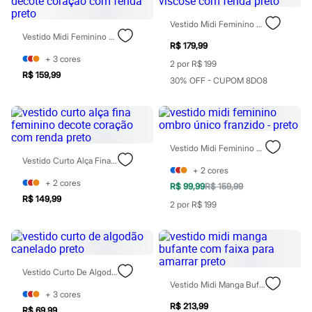
Botas
Chinelos
Vestido Midi Feminino De Viscose Com Fenda Preto
Pantufas
Vestido Midi Feminino Decote Coração Com Fenda Preto
Rasteirinhas
R$ 179,99
Sandálias
+
3
cores
Sapatilhas
2 por R$ 199
R$ 159,99
Sapatos
30% OFF - CUPOM 8DO8
Scarpin
Tamancos
Tênis
Masculino
Chinelos
Vestido Midi Feminino Ombro Único Franzido - Preto
Sandálias
Vestido Curto Alça Fina Feminino Decote Coração Com Renda Preto
Sapatênis
+
2
cores
Sapatos
+
2
cores
R$ 99,99
R$ 159,99
Tênis
R$ 149,99
Menina
2 por R$ 199
Babuche
Botas
Chinelos
Pantufas
Sandálias
Vestido Curto De Algodão Canelado Preto
Sapatilhas
Vestido Midi Manga Bufante Com Faixa Para Amarrar Preto
Tênis
+
3
cores
Menino
R$ 213,99
R$ 69,99