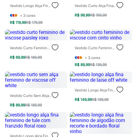
Chinelos
Vestido Longo Alça Fina Feminino Com Linho E Fenda Bege
Vestido Curto Alça Fina Feminino Com Linho Decote Coração Bege
Sapatos
Sandálias e Papetes
R$ 99,99
R$ 159,99
+
3
cores
Tênis
R$ 119,99
R$ 179,99
Moda esportiva
Acessórios
Bermudas
Camisetas
Calças
Vestido Curto Feminino De Viscose Paisley Roxo
Vestido Curto Feminino De Viscose Com Cinto Vinho
Calçados
Regatas
R$ 69,99
R$ 169,99
+
3
cores
Moda íntima
R$ 89,99
R$ 139,99
Cuecas
Meias
Pijamas
Moda praia
Personagens
Vestido Longo Alça Fina Feminino De Laise Off White
Plus size
Vestido Curto Sem Alça Feminino De Viscose Off White
R$ 149,99
R$ 199,99
Blusas e Camisetas
R$ 89,99
R$ 189,99
Calças
Camisas
Casacos e Jaquetas
Jeans
Moda esportiva
Shorts e Bermudas
Vestido Longo Alça Fina Feminino De Tule Com Franzido Floral Roxo