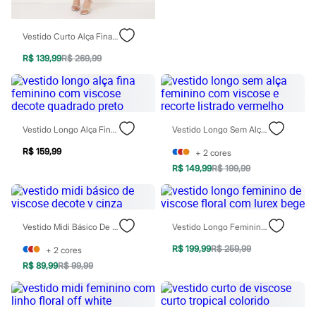
Patrulha Canina
Sonic
Stitch
Vestido Curto Alça Fina De Cetim Off White
Beleza
R$ 139,99
R$ 269,99
Kits
Perfumes árabes
Novidades
Cabelos
Condicionador
Escovas e Pentes
Vestido Longo Alça Fina Feminino Com Viscose Decote Quadrado Preto
Vestido Longo Sem Alça Feminino Com Viscose E Recorte Listrado Vermelho
Finalizadores
Shampoo
R$ 159,99
+
2
cores
Tratamento
R$ 149,99
R$ 199,99
Cuidados com o corpo
Hidratante
Protetor solar
Tratamento
Cuidados com o rosto
Vestido Midi Básico De Viscose Decote V Cinza
Vestido Longo Feminino De Viscose Floral Com Lurex Bege
Esfoliante
R$ 199,99
R$ 259,99
Hidratante
+
2
cores
Protetor solar
R$ 89,99
R$ 99,99
Tônicos
Maquiagens
Base
Batom