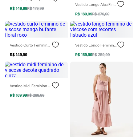
Todos os produtos
Vestido Longo Alça Fina Feminino De Algodão Com Recorte E Bordado Floral Vinho
Infantil
R$ 149,99
R$ 179,99
Em alta
R$ 169,99
R$ 279,99
Arrumadinho para os meninos
Romântico para as meninas
Inverno
Novidades
Roupas menina
Vestido Curto Feminino De Viscose Manga Bufante Floral Roxo
Vestido Longo Feminino De Viscose Com Recortes Listrado Azul
0 a 24 meses
1 a 5 anos
R$ 149,99
R$ 159,99
R$ 259,99
4 a 12 anos
10 a 16 anos
Roupas menino
0 a 24 meses
1 a 5 anos
4 a 12 anos
Vestido Midi Feminino De Viscose Decote Quadrado Cinza
10 a 16 anos
R$ 169,99
R$ 269,99
Acessórios
Recém-nascido
Bolsas e Mochilas
Chapéus
Calçados
Botas
Chinelos
Pantufas