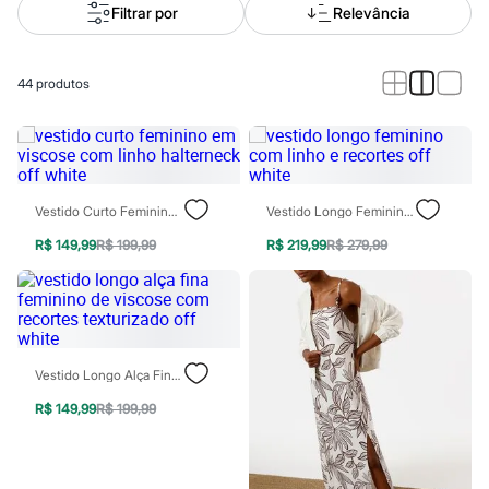
Calças
Filtrar por
Relevância
Casacos e Jaquetas
Jeans
Macacões
Saias
44
produtos
Shorts e Bermudas
Vestidos
Acessórios
Bolsas
Bonés e Chapéus
Bijoux
Vestido Curto Feminino Em Viscose Com Linho Halterneck Off White
Vestido Longo Feminino Com Linho E Recortes Off White
Cintos
Óculos
R$ 149,99
R$ 199,99
R$ 219,99
R$ 279,99
Relógios
Calçados
Botas
Chinelos
Rasteirinhas
Sandálias
Sapatilhas
Vestido Longo Alça Fina Feminino De Viscose Com Recortes Texturizado Off White
Tênis
R$ 149,99
R$ 199,99
Marcas
City
Clock House
Mindset