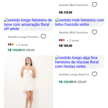
Rasteirinhas
Vestido Midi Feminino Com Viscose E Recortes Rosa
Sandálias
Tênis
R$ 219,99
Diversão
Marcas
Baby Club
Fifteen
Vestido Midi Feminino Com Linho Franzido Vinho
Miss Fifteen
Vestido Longo Feminino De Laise Com Amarração Floral Off White
Palomino
+
2
cores
Moda íntima
+
2
cores
R$ 199,99
Calcinhas
R$ 149,99
R$ 199,99
Cuecas
Meias
Pijamas
Moda praia
Biquínis e Maiôs
Blusas de proteção
Vestido Longo Alça Fina Feminino De Viscose Floral Com Fendas Vinho
Sungas
Personagens
R$ 229,99
R$ 239,99
Bluey
Disney
Hello Kitty
Homem Aranha
Minecraft
Naruto