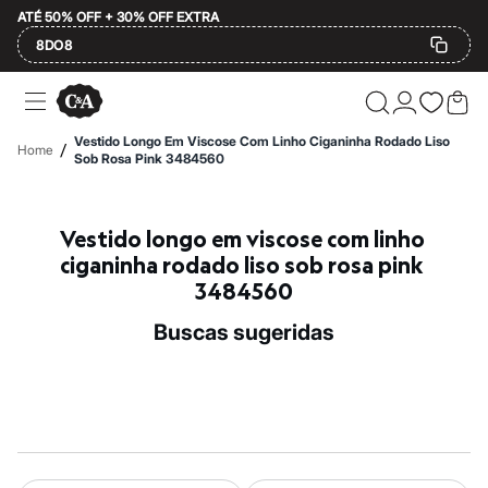
ATÉ 50% OFF + 30% OFF EXTRA
8DO8
Ofertas
Compre por Departamento
Feminino
Vestido Longo Em Viscose Com Linho Ciganinha Rodado Liso
/
Home
Masculino
Sob Rosa Pink 3484560
Infantil
Calçados
Mindse7
Vestido longo em viscose com linho 
Plus Size
Até 20% off
ciganinha rodado liso sob rosa pink 
Até 40% off
3484560
Até 60% off
A partir de 60% off
buscas sugeridas
Feminino
Em alta
Inverno
Alfaiataria
Novidades
Roupas
Blusas e Camisetas
Básicos