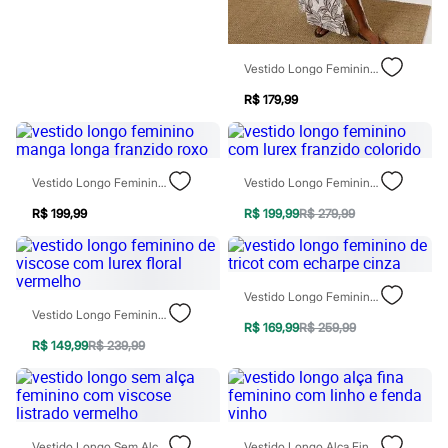
Sawary
Yessica
Moda esportiva
Acessórios
Vestido Longo Feminino Alça Fina Com Linho E Fenda Folhagens Off White
Blusas
Calçados
R$ 179,99
Leggings
Shorts e Bermudas
Tops
Moda íntima
Calcinhas
Vestido Longo Feminino Manga Longa Franzido Roxo
Vestido Longo Feminino Com Lurex Franzido Colorido
Cintas e Modeladores
R$ 199,99
R$ 199,99
R$ 279,99
Meias
Pijamas
Sutiãs e Tops
Moda praia
Biquínis
Vestido Longo Feminino De Tricot Com Echarpe Cinza
Maiôs
Vestido Longo Feminino De Viscose Com Lurex Floral Vermelho
Saídas de praia
R$ 169,99
R$ 259,99
Personagens
R$ 149,99
R$ 239,99
Plus size
Blusas e Camisetas
Calças
Casacos e Jaquetas
Jeans
Vestido Longo Sem Alça Feminino Com Viscose Listrado Vermelho
Vestido Longo Alça Fina Feminino Com Linho E Fenda Vinho