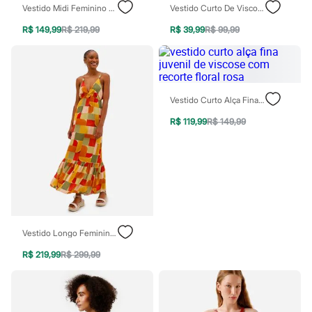
Vestido Midi Feminino Com Linho Floral Off White
Vestido Curto De Viscose Curto Tropical Colorido
Blush
Corretivo
R$ 149,99
R$ 219,99
R$ 39,99
R$ 99,99
Gloss
Pó facial
Sombras
Al Wataniah
Banderas
Beleza C&A
Vestido Curto Alça Fina Juvenil De Viscose Com Recorte Floral Rosa
Boca Rosa
R$ 119,99
R$ 149,99
Bruna Tavares
Carolina Herrera
Ciclo
Fran by Franciny Ehlke
Jean Paul Gaultier
Lancôme
Mari Maria
Mascavo
Niina Secrets
Vestido Longo Feminino De Viscose Decote V Geométrico Vivi Olimo Amarelo
Océane
Payot
R$ 219,99
R$ 299,99
Rabanne
Real Techniques
Vizzela
Vult