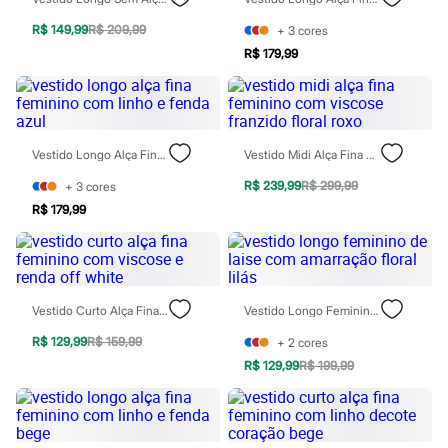
Moda esportiva
Shorts e Saias
R$ 149,99
R$ 209,99
+
3
cores
Vestidos
R$ 179,99
Masculino
Em alta
Dia dos Pais
Inverno
Novidades
Roupas
Vestido Longo Alça Fina Feminino Com Linho E Fenda Azul
Vestido Midi Alça Fina Feminino Com Viscose Franzido Floral Roxo
Bermudas
Camisas
R$ 239,99
R$ 299,99
+
3
cores
Calças
R$ 179,99
Camisetas e Regatas
Casacos e Jaquetas
Jeans
Polos
Acessórios
Bolsas e Mochilas
Vestido Curto Alça Fina Feminino Com Viscose E Renda Off White
Vestido Longo Feminino De Laise Com Amarração Floral Lilás
Chapéus e Bonés
R$ 129,99
R$ 159,99
+
2
cores
Cintos
Carteiras
R$ 129,99
R$ 199,99
Óculos
Relógios
Calçados
Botas