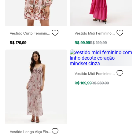
Botas
Chinelos
Pantufas
Rasteirinhas
Sandálias
Sapatilhas
Sapatos
Vestido Curto Feminino De Viscose Manga Bufante Floral Rosa
Vestido Midi Feminino De Viscose Com Recortes Texturizado Rosa
Scarpin
R$ 179,99
R$ 99,99
R$ 199,99
Tamancos
Tênis
Masculino
Chinelos
Sandálias
Sapatênis
Vestido Midi Feminino Com Linho Decote Coração Mindset Cinza
Sapatos
Tênis
R$ 169,99
R$ 269,99
Menina
Babuche
Botas
Chinelos
Pantufas
Sandálias
Sapatilhas
Tênis
Vestido Longo Alça Fina Feminino Paisley Rosa
Menino