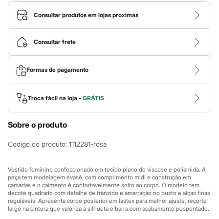
Calças
Casacos e Jaquetas
Consultar produtos em lojas proximas
Jeans
Macacões
Saias
Consultar frete
Shorts e Bermudas
Vestidos
Acessórios
Formas de pagamento
Bolsas
Bonés e Chapéus
Bijoux
Cintos
Troca fácil na loja -
GRÁTIS
Óculos
Relógios
Calçados
Sobre o produto
Botas
Chinelos
Codigo do produto
:
1112281-rosa
Rasteirinhas
Sandálias
Sapatilhas
Vestido feminino confeccionado em tecido plano de viscose e poliamida. A
Tênis
peça tem modelagem evasê, com comprimento midi e construção em
Marcas
camadas e o caimento é confortavelmente solto ao corpo. O modelo tem
decote quadrado com detalhe de franzido e amarração no busto e alças finas
City
reguláveis. Apresenta corpo posterior em lastex para melhor ajuste, recorte
Clock House
largo na cintura que valoriza a silhueta e barra com acabamento pespontado.
Mindset