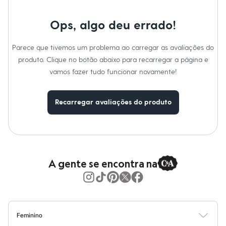
Moda esportiva
Shorts e Saias
Vestidos
Ops, algo deu errado!
Masculino
Em alta
Parece que tivemos um problema ao carregar as avaliações do
Dia dos Pais
Inverno
produto. Clique no botão abaixo para recarregar a página e
Novidades
vamos fazer tudo funcionar novamente!
Roupas
Bermudas
Camisas
Recarregar avaliações do produto
Calças
Camisetas e Regatas
Casacos e Jaquetas
Jeans
Polos
Acessórios
Bolsas e Mochilas
A gente se encontra na
Chapéus e Bonés
Cintos
Carteiras
Óculos
Relógios
Calçados
Feminino
Botas