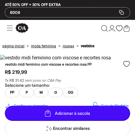
ATÉ 50% OFF + 30% OFF EXTRA
8DO8
Ofertas
Compre por Departamento
Feminino
Masculino
página inicial
moda feminina
roupas
vestidos
>
>
>
Infantil
Calçados
Mindse7
vestido midi feminino com viscose e recortes rosa PP
Plus Size
Até 20% off
R$ 219,99
Até 40% off
7
x
R$ 31,42
sem juros no
C&A Pay
Até 60% off
Selecione um
tamanho
:
A partir de 60% off
Feminino
PP
P
M
G
GG
Em alta
Inverno
Confira seu tamanho
Guia de Medidas
Alfaiataria
Adicionar à sacola
Novidades
Roupas
Blusas e Camisetas
Encontrar similares
Básicos