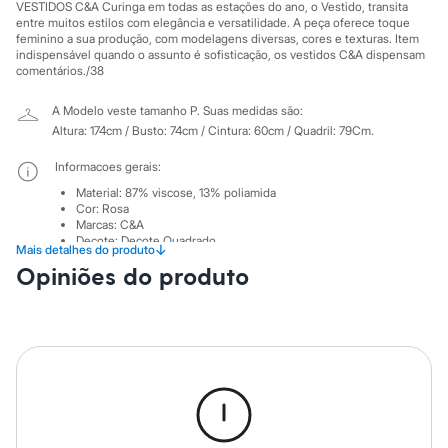
Sawary
VESTIDOS C&A Curinga em todas as estações do ano, o Vestido, transita
Yessica
entre muitos estilos com elegância e versatilidade. A peça oferece toque
Moda esportiva
feminino a sua produção, com modelagens diversas, cores e texturas. Item
indispensável quando o assunto é sofisticação, os vestidos C&A dispensam
Acessórios
comentários./38
Blusas
Calçados
Leggings
A Modelo veste tamanho P.
Suas medidas são:
Shorts e Bermudas
Altura: 174cm / Busto: 74cm / Cintura: 60cm / Quadril: 79Cm.
Tops
Moda íntima
Informacoes gerais:
Calcinhas
Material
:
87% viscose, 13% poliamida
Cintas e Modeladores
Cor
:
Rosa
Meias
Marcas
:
C&A
Pijamas
Decote
:
Decote Quadrado
↓
Mais detalhes do produto
Sutiãs e Tops
Manga
:
Alcinha
Opiniões do produto
Moda praia
Tipo
:
Dia a dia
Gênero
:
Feminino
Biquínis
Maiôs
Cuidados com a peca:
Saídas de praia
Personagens
Lavagem manual.
Plus size
Não alvejar.
Blusas e Camisetas
Não secar em secadora.
Calças
Secar na vertical.
Passar em temperatura mínima.
Casacos e Jaquetas
Não lavar a seco.
Jeans